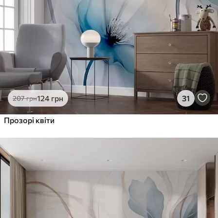
124
грн
31
207
грн
Прозорі квіти