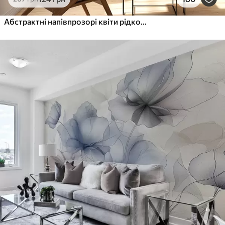
Абстрактні напівпрозорі квіти рідкою аквареллю