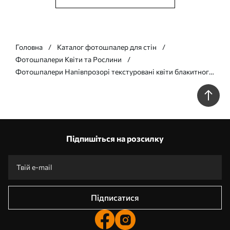
Головна
Каталог фотошпалер для стін
Фотошпалери Квіти та Рослини
Фотошпалери Напівпрозорі текстуровані квіти блакитного
та рожевого кольорів на світлому тлі, ніжні пелюстки, що
перекриваються w09892
Підпишіться на розсилку
Підписатися