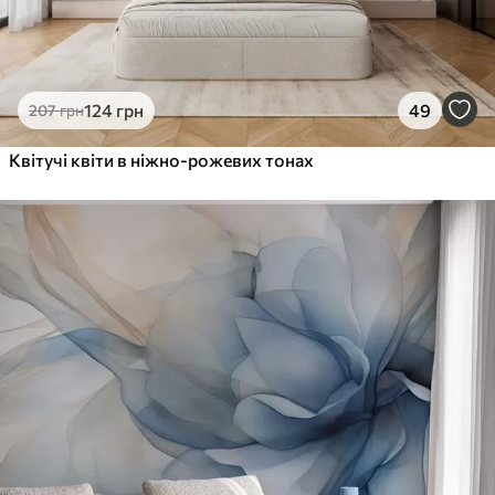
124
грн
49
207
грн
Квітучі квіти в ніжно-рожевих тонах