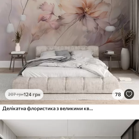
124
грн
78
207
грн
Делікатна флористика з великими квітами пастельних відтінків з напівпрозорими пелюстками, м'якими стеблами та ніжним розсіяним фоном