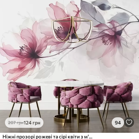
124
грн
94
207
грн
Ніжні прозорі рожеві та сірі квіти з м'якими розмитими пелюстками на білому тлі