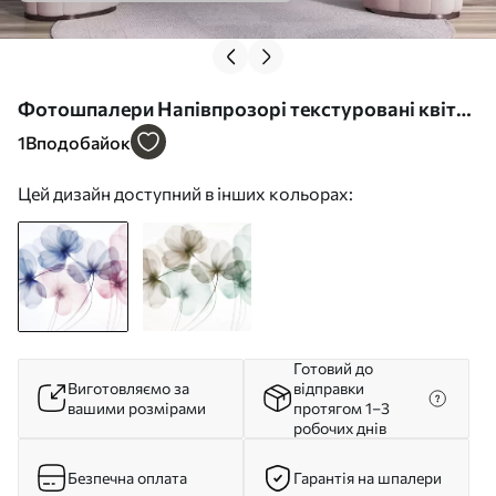
Фотошпалери Напівпрозорі текстуровані квіти
блакитного та рожевого кольорів на світлому
1
Вподобайок
тлі, ніжні пелюстки, що перекриваються w09892
Цей дизайн доступний в інших кольорах:
Готовий до
Виготовляємо за
відправки
вашими розмірами
протягом 1–3
робочих днів
Безпечна оплата
Гарантія на шпалери