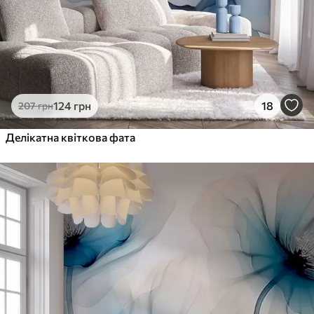
124
грн
18
207
грн
Делікатна квіткова фата