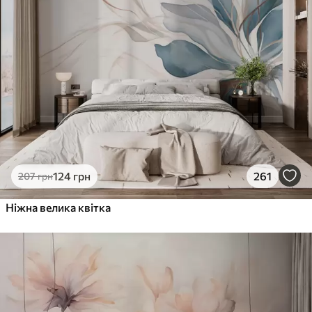
124
грн
261
207
грн
Ніжна велика квітка