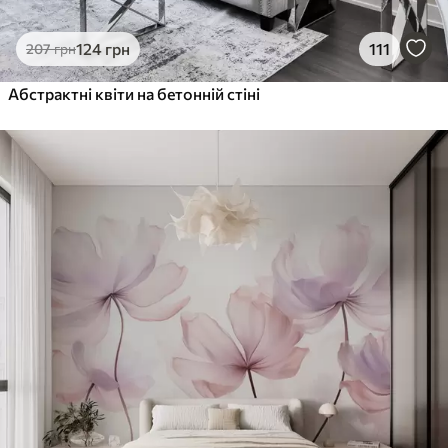
124
грн
111
207
грн
Абстрактні квіти на бетонній стіні