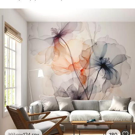
124
грн
180
207
грн