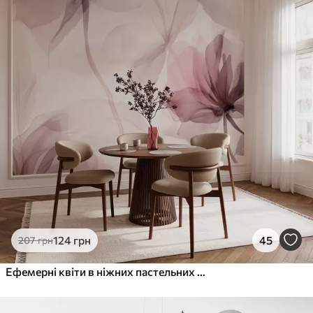
Преміум
1066
640
грн
/м²
Преміум Вініл
1216
730
грн
/м²
Peel and Stick
1458
875
грн
/м²
124
грн
45
207
грн
Ефемерні квіти в ніжних пастельних тонах