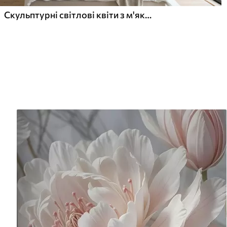
Скульптурні світлові квіти з м'якими пелюстками