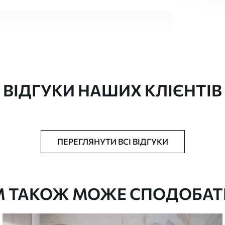
кісних матеріалів, кожен з яких підходить
юджетів. Більше інформації можна отримати
ізації.
ВІДГУКИ НАШИХ КЛІЄНТІВ
"
ПЕРЕГЛЯНУТИ ВСІ ВІДГУКИ
ачається рулонами до 50 см завширшки
аком та/або клей для шпалер
М ТАКОЖ МОЖЕ СПОДОБАТ
ою губкою. Фотошпалери з покриттям