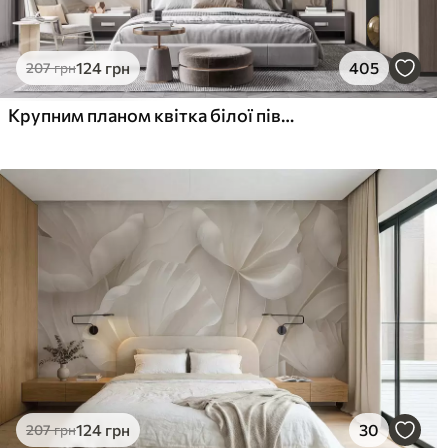
124
грн
405
207
грн
Крупним планом квітка білої півонії з ніжними пелюстками і крапельками води
124
грн
30
207
грн