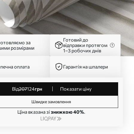
Готовий до
готовляємо за
відправки протягом
шими розмірами
1–3 робочих днів
печна оплата
Гарантія на шпалери
від
207
124
грн
Показати ціну
Швидке замовлення
Ціна вказана зі
знижкою 40%
.