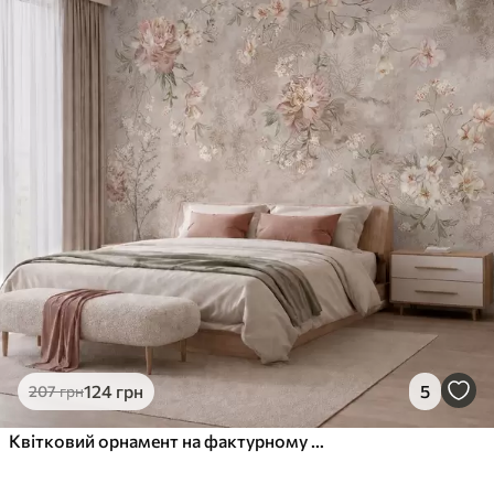
124
грн
5
207
грн
Квітковий орнамент на фактурному світлому тлі