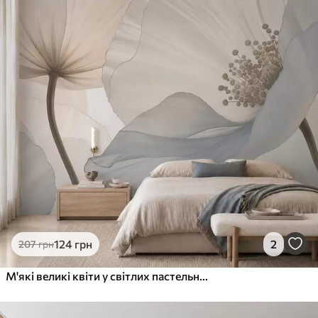
Стандарт
831
499
грн
/м²
Преміум
1066
640
грн
/м²
Преміум Вініл
1216
730
грн
/м²
Peel and Stick
1458
875
грн
/м²
124
грн
2
207
грн
М'які великі квіти у світлих пастельних тонах