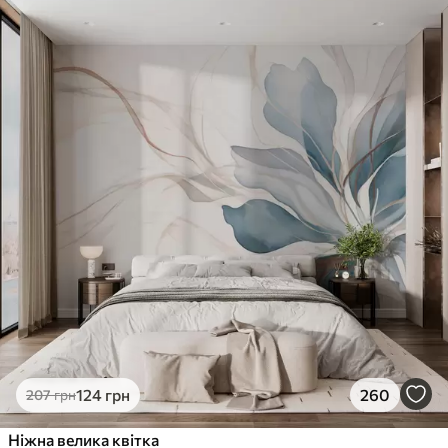
124
грн
260
207
грн
Ніжна велика квітка