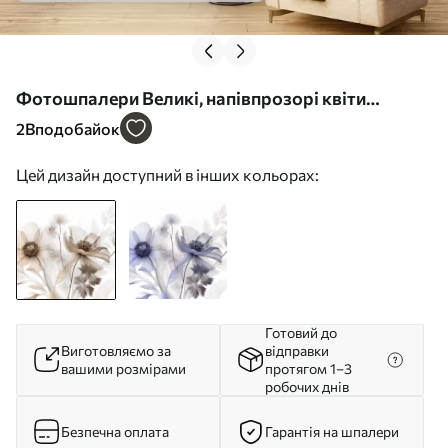
Фотошпалери Великі, напівпрозорі квіти
сепійного відтінку з ніжними пелюстками,
2
Вподобайок
пір’ястим листям і дрібнішими суцвіттями
Цей дизайн доступний в інших кольорах:
w09900
Готовий до
Виготовляємо за
відправки
вашими розмірами
протягом 1–3
робочих днів
Безпечна оплата
Гарантія на шпалери