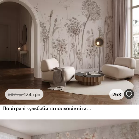
124
грн
263
207
грн
Повітряні кульбаби та польові квіти в акварельному стилі