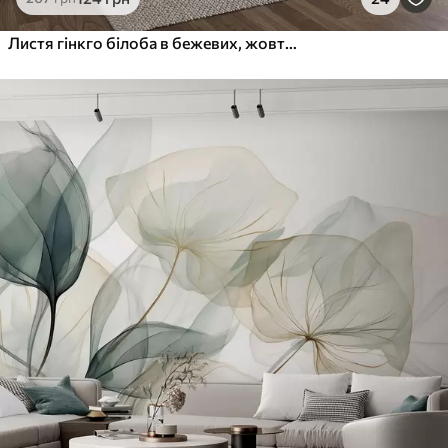
Листя гінкго білоба в бежевих, жовтих і коричневих тонах, делікатний фактурний акварельний ефект, світлий фон