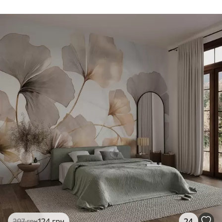
124
грн
24
207
грн