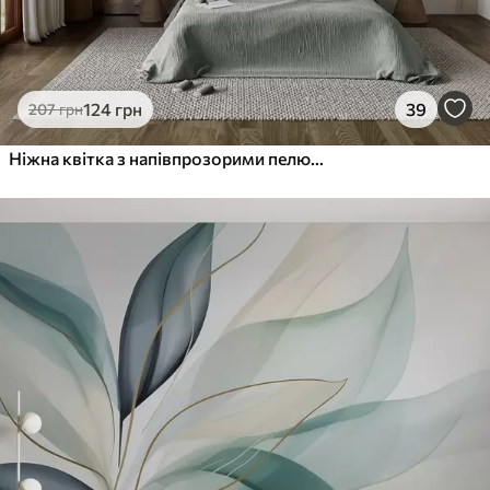
124
грн
39
207
грн
Ніжна квітка з напівпрозорими пелюстками