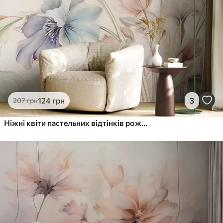
124
грн
3
207
грн
Ніжні квіти пастельних відтінків рожевого, блакитного та жовтого кольорів із зеленим листям на світлому тлі