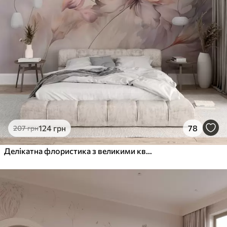
124
грн
78
207
грн
Делікатна флористика з великими квітами пастельних відтінків з напівпрозорими пелюстками, м'якими стеблами та ніжним розсіяним фоном