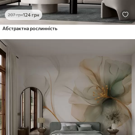
124
грн
207
грн
Абстрактна рослинність