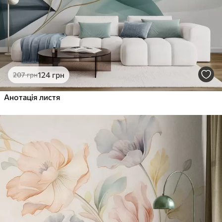
124
грн
207
грн
Анотація листя