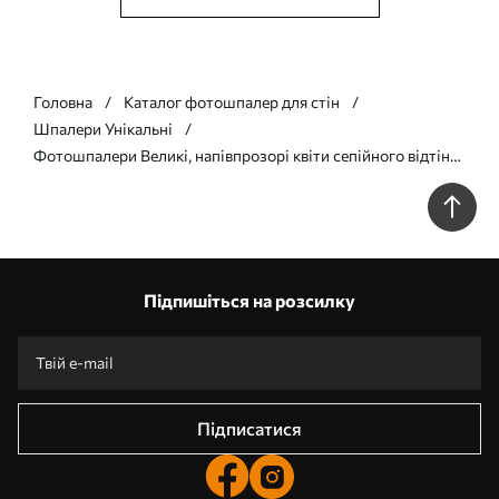
Головна
Каталог фотошпалер для стін
Шпалери Унікальні
Фотошпалери Великі, напівпрозорі квіти сепійного відтінку
з ніжними пелюстками, пір’ястим листям і дрібнішими
суцвіттями w09900
Підпишіться на розсилку
Підписатися