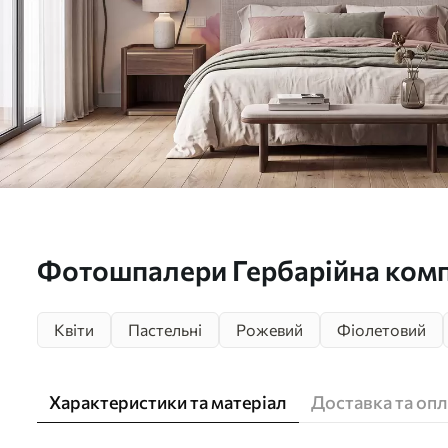
Фотошпалери Гербарійна комп
ефектом пресованих квітів та
Квіти
Пастельні
Рожевий
Фіолетовий
w09911
Характеристики та матеріал
Доставка та опл