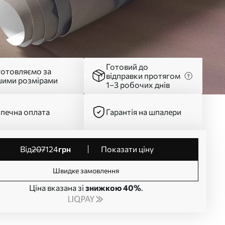
Готовий до
готовляємо за
відправки протягом
шими розмірами
1–3 робочих днів
печна оплата
Гарантія на шпалери
від
207
124
грн
Показати ціну
Швидке замовлення
Ціна вказана зі
знижкою 40%
.