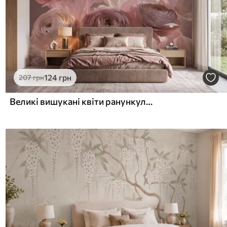
124
грн
207
грн
Великі вишукані квіти ранункулюсів у ніжних рожевих і кремових відтінках