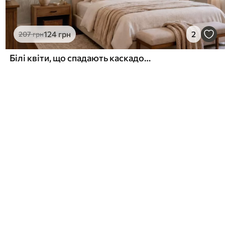
124
грн
2
207
грн
Білі квіти, що спадають каскадом над спокійною водою