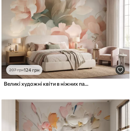
еміум
6
640
грн
/м²
124
грн
207
грн
l and Stick
Великі художні квіти в ніжних пастельних відтінках кремового, рожевого та зеленого кольорів
8
875
грн
/м²