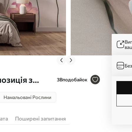
Ви
ва
Без
озиція з
3
Вподобайок
 3D-текстурою
Намальовані Рослини
ата
Поширені запитання