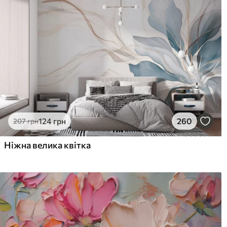
лаком можна мити водою
Як клеїти?
Наклеювання встик
Наші матеріали
Стандарт
Пр
831
106
499
грн
/м²
124
грн
260
207
грн
Преміум Вініл
Pee
Ніжна велика квітка
1216
145
730
грн
/м²