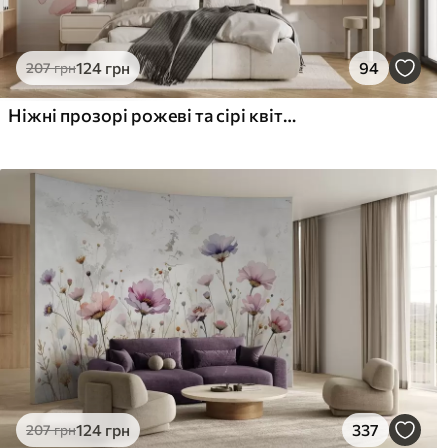
124
грн
94
207
грн
Ніжні прозорі рожеві та сірі квіти з м'якими розмитими пелюстками на білому тлі
124
грн
337
207
грн