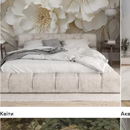
Квіти
Акв