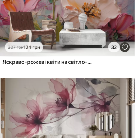
124
грн
32
207
грн
Яскраво-рожеві квіти на світло-блакитному сірому тлі