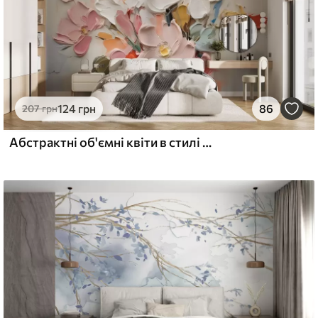
124
грн
86
207
грн
Абстрактні об'ємні квіти в стилі олійного живопису