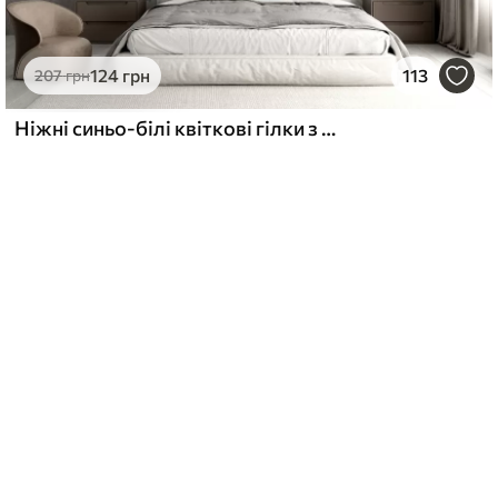
124
грн
113
207
грн
Ніжні синьо-білі квіткові гілки з м'яким, розмитим аквареллю фоном