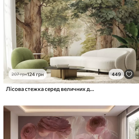
124
грн
449
207
грн
Лісова стежка серед величних дерев у стилі акварелі