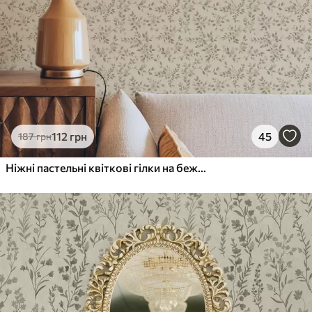
112
грн
45
187
грн
Ніжні пастельні квіткові гілки на бежевому тлі