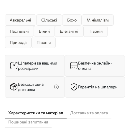
Авкарельні
Сільські
Бохо
Мінімалізм
Пастельні
Білий
Елегантні
Півонія
Природа
Півонія
Шпалери за вашими
Безпечна онлайн-
розмірами
оплата
Безкоштовна
Гарантія на шпалери
доставка
Характеристики та матеріал
Доставка та оплата
Поширені запитання