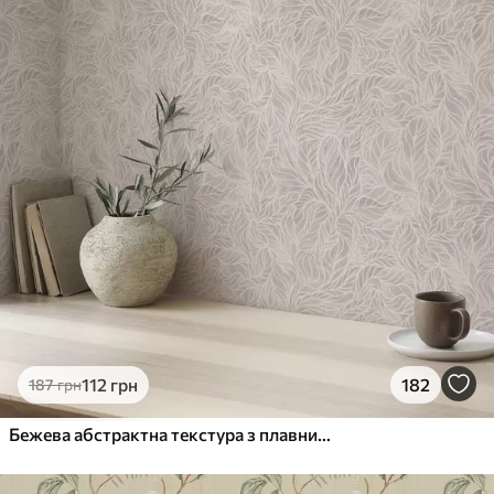
112
грн
182
187
грн
Бежева абстрактна текстура з плавними лініями листя