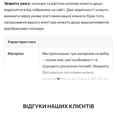
Зверніть увагу:
кольори та відтінки шпалер можуть дещо
відрізнятися від зображень на сайті. Дані відмінності можуть
виникати через умови освітлення вашої кімнати. Крім того,
налашування вашого монітора можуть дещо видозмінюватив
відображувані кольори.
Характеристики
Матеріал
Ми пропонуємо три матеріали на вибір
— кожен має свої особливості та
підходить для різних потреб і бюджету.
Детальніше про кожен можна
дізнатися нижче на сторінці або під час
оформлення замовлення.
Автор
Студія дизайну "Шпалерня"
ВІДГУКИ НАШИХ КЛІЄНТІВ
Номер артикулу
a00003