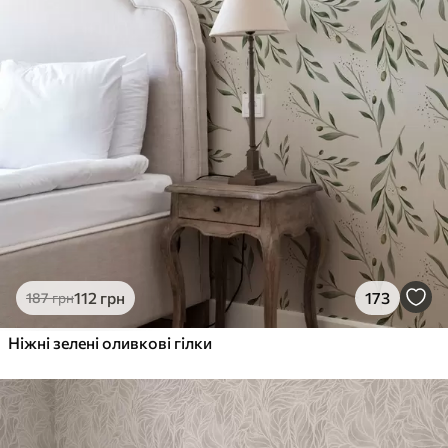
112
грн
173
187
грн
Ніжні зелені оливкові гілки