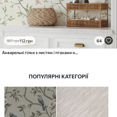
112
грн
64
187
грн
Акварельні гілки з листям і птахами на світлому тлі
ПОПУЛЯРНІ КАТЕГОРІЇ