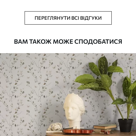
Поверхня
Напівматова
Виробництво
Друк на замовлення, постачається
ПЕРЕГЛЯНУТИ ВСІ ВІДГУКИ
рулонами до 50 см завширшки
Додатково
Можна додати покриття лаком та/або
ВАМ ТАКОЖ МОЖЕ СПОДОБАТИСЯ
клей для шпалер
Очищення
Обережно очищайте м’якою губкою.
Шпалери з покриттям лаком можна
мити водою
Як клеїти?
Наклеювання встик
Наші матеріали
Стандарт
748
449
грн
/м²