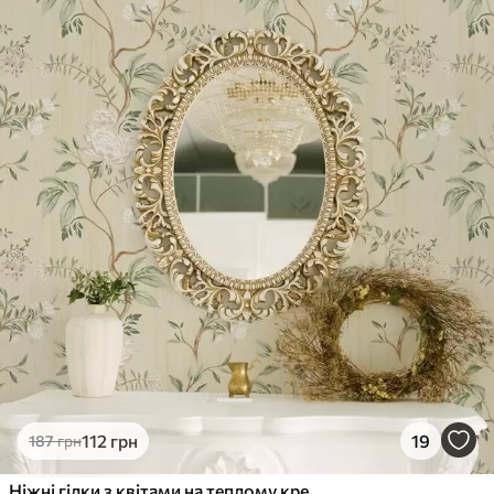
112
грн
19
187
грн
Ніжні гілки з квітами на теплому кремовому тлі