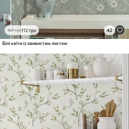
112
грн
42
187
грн
Білі квіти із звивистим листям