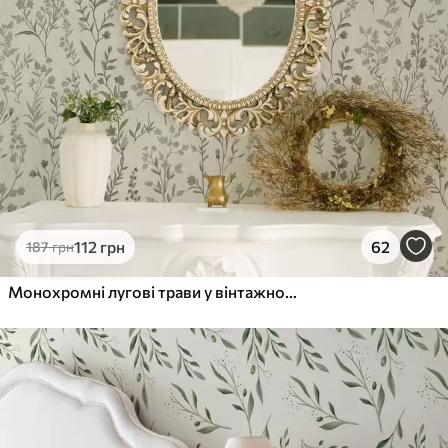
112
грн
62
187
грн
Монохромні лугові трави у вінтажному стилі