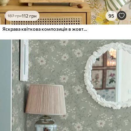
112
грн
95
187
грн
Яскрава квіткова композиція в жовтому кольорі