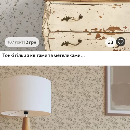
Преміум
983
590
грн
/м²
Преміум Вініл
112
грн
33
187
грн
1133
680
грн
/м²
Тонкі гілки з квітами та метеликами на білому тлі