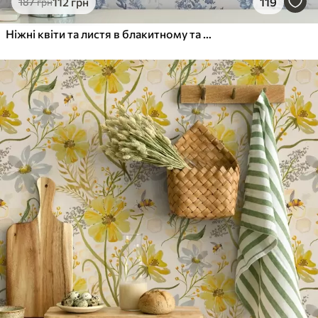
112
грн
119
187
грн
Ніжні квіти та листя в блакитному та синьому кольорах на світлому фоні