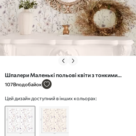
Шпалери Маленькі польові квіти з тонкими
стеблами на світлому тлі Nr. a00003
107
Вподобайок
Цей дизайн доступний в інших кольорах: