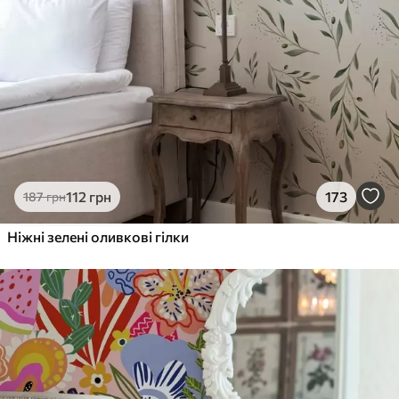
112
грн
173
187
грн
Ніжні зелені оливкові гілки