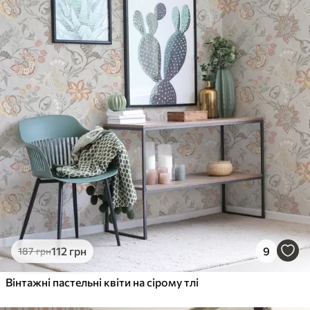
мити водою
Як клеїти?
Наклеювання встик
Наші матеріали
Стандарт
748
449
грн
/м²
Преміум
983
590
грн
/м²
Преміум Вініл
112
грн
9
187
грн
1133
680
грн
/м²
Вінтажні пастельні квіти на сірому тлі