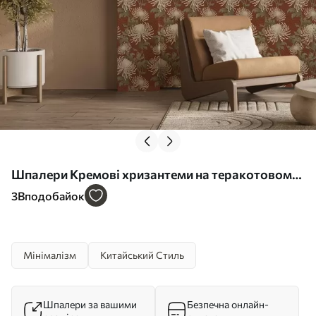
Шпалери Кремові хризантеми на теракотовому
тлі, азіатський стиль Nr. a00693
3
Вподобайок
Мінімалізм
Китайський Стиль
Шпалери за вашими
Безпечна онлайн-