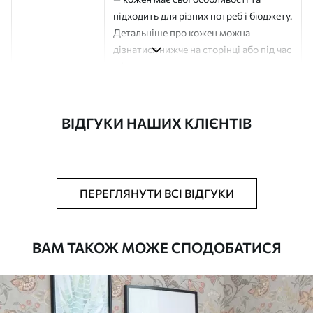
підходить для різних потреб і бюджету.
Детальніше про кожен можна
дізнатися нижче на сторінці або під час
оформлення замовлення.
Автор
Студія дизайну "Шпалерня"
ВІДГУКИ НАШИХ КЛІЄНТІВ
Номер артикулу
a00693
Поверхня
Напівматова
Виробництво
Друк на замовлення, постачається
ПЕРЕГЛЯНУТИ ВСІ ВІДГУКИ
рулонами до 50 см завширшки
Додатково
Можна додати покриття лаком та/або
ВАМ ТАКОЖ МОЖЕ СПОДОБАТИСЯ
клей для шпалер
Очищення
Обережно очищайте м’якою губкою.
Шпалери з покриттям лаком можна