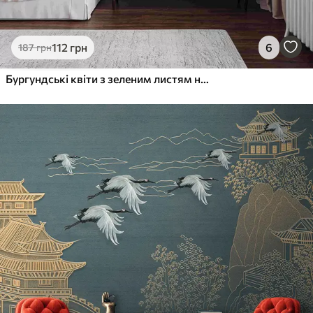
112
грн
6
187
грн
Бургундські квіти з зеленим листям на світлому тлі