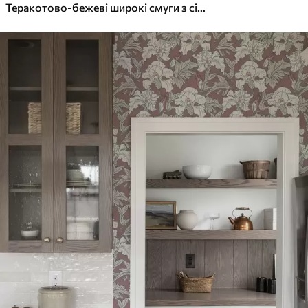
Теракотово-бежеві широкі смуги з сіруватим акцентом