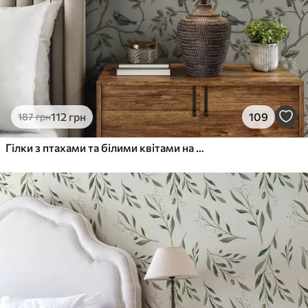
112
грн
109
187
грн
Гілки з птахами та білими квітами на ніжному тлі