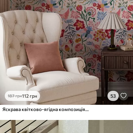
112
грн
53
187
грн
Яскрава квітково-ягідна композиція з папугами