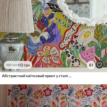
112
грн
61
187
грн
Абстрактний квітковий принт у стилі поп-арт