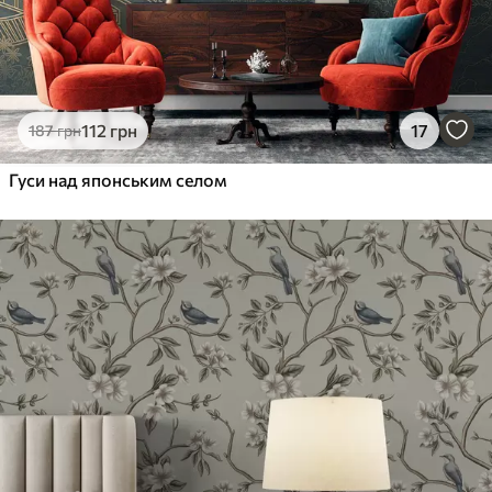
112
грн
17
187
грн
Гуси над японським селом