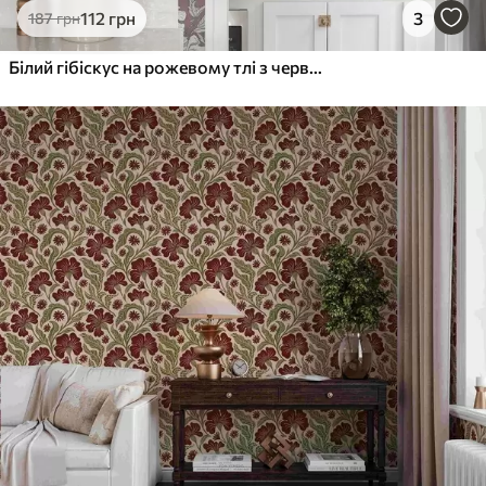
112
грн
3
187
грн
Білий гібіскус на рожевому тлі з червоними бутонами