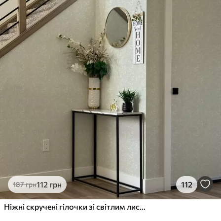
112
грн
112
187
грн
Ніжні скручені гілочки зі світлим листям