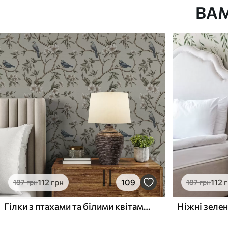
ВА
Як клеїти?
Наклеювання встик
Наші матеріали
Стандарт
Преміум
748
983
449
грн
/м²
590
грн
/м²
112
грн
109
112
187
грн
187
грн
Гілки з птахами та білими квітами на ніжному тлі
Ніжні зелен