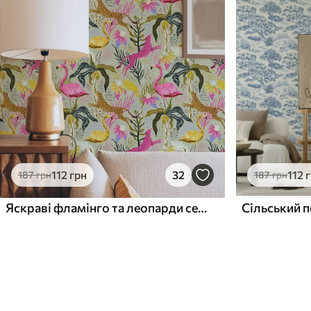
112
грн
32
112
187
грн
187
грн
Яскраві фламінго та леопарди серед тропічних рослин