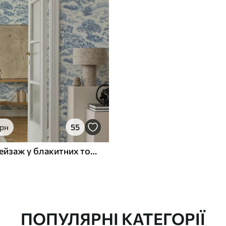
грн
55
Сільський пейзаж у блакитних тонах з вівцями та деревами
ПОПУЛЯРНІ КАТЕГОРІЇ