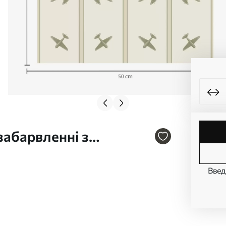
забарвленні з
1170v2
Введ