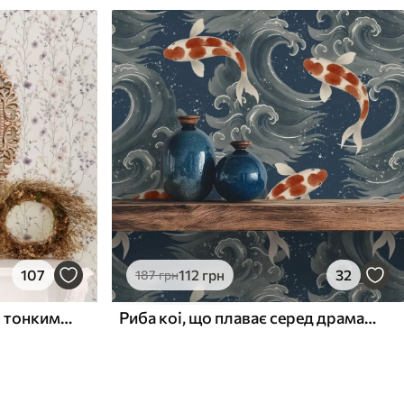
107
112
грн
32
187
грн
Маленькі польові квіти з тонкими стеблами на світлому тлі
Риба коі, що плаває серед драматичних океанських хвиль