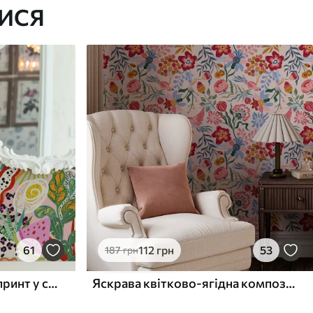
ИСЯ
61
112
грн
53
187
грн
Абстрактний квітковий принт у стилі поп-арт
Яскрава квітково-ягідна композиція з папугами