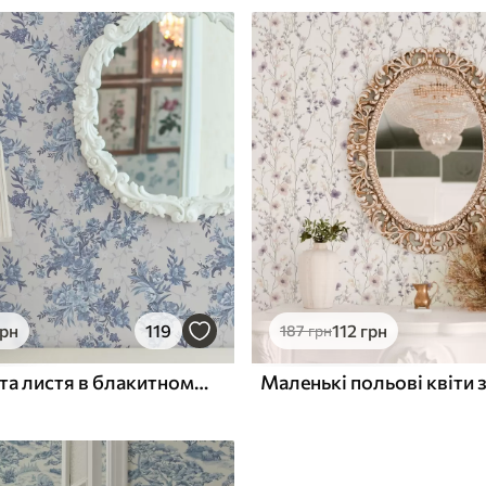
грн
119
112
грн
187
грн
Ніжні квіти та листя в блакитному та синьому кольорах на світлому фоні