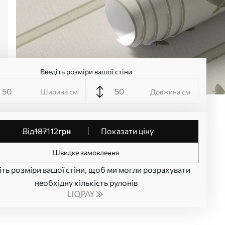
Введіть розміри вашої стіни
Ширина см
Довжина см
від
187
112
грн
Показати ціну
Швидке замовлення
іть розміри вашої стіни, щоб ми могли розрахувати
необхідну кількість рулонів