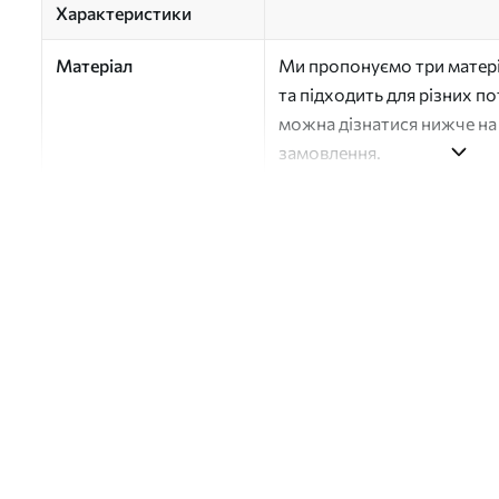
Характеристики
Матеріал
Ми пропонуємо три матері
та підходить для різних п
можна дізнатися нижче на 
замовлення.
Автор
Студія дизайну "Шпалерня
Номер артикулу
a01170v2
Поверхня
Напівматова
Виробництво
Друк на замовлення, пост
Додатково
Можна додати покриття л
Очищення
Обережно очищайте м’яко
можна мити водою