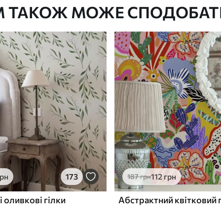
М ТАКОЖ МОЖЕ СПОДОБАТ
Преміум Вініл
1133
680
грн
/м²
грн
173
112
грн
187
грн
і оливкові гілки