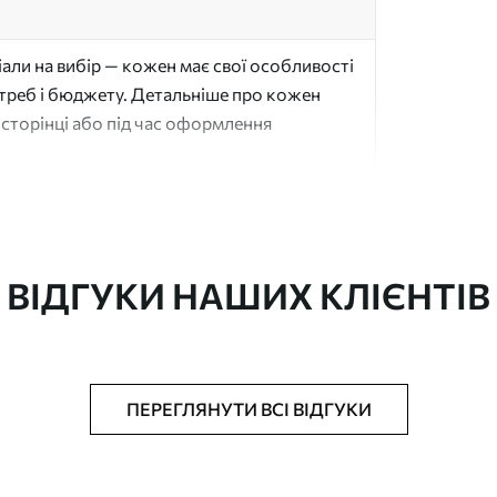
али на вибір — кожен має свої особливості
отреб і бюджету. Детальніше про кожен
сторінці або під час оформлення
"
ВІДГУКИ НАШИХ КЛІЄНТІВ
ачається рулонами до 50 см завширшки
ПЕРЕГЛЯНУТИ ВСІ ВІДГУКИ
аком та/або клей для шпалер
ю губкою. Шпалери з покриттям лаком