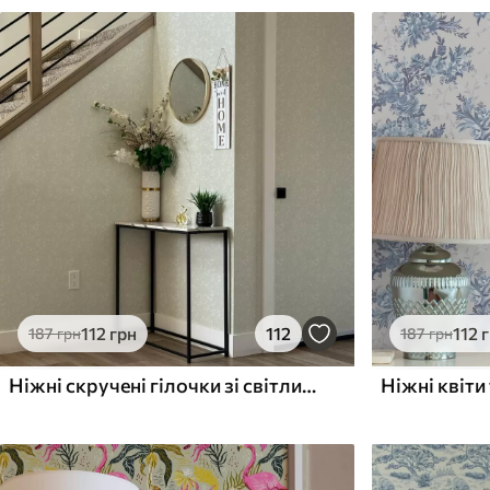
112
грн
112
112
187
грн
187
грн
Ніжні скручені гілочки зі світлим листям