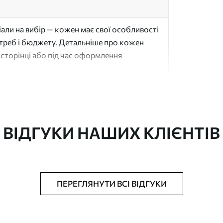
али на вибір — кожен має свої особливості
отреб і бюджету. Детальніше про кожен
сторінці або під час оформлення
"
ВІДГУКИ НАШИХ КЛІЄНТІВ
ачається рулонами до 50 см завширшки
ПЕРЕГЛЯНУТИ ВСІ ВІДГУКИ
аком та/або клей для шпалер
ю губкою. Шпалери з покриттям лаком