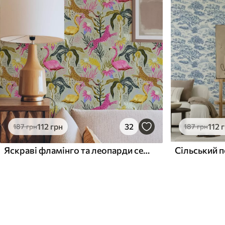
112
грн
32
112
187
грн
187
грн
Яскраві фламінго та леопарди серед тропічних рослин