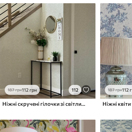
112
грн
112
112
187
грн
187
грн
Ніжні скручені гілочки зі світлим листям