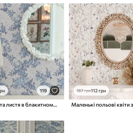
грн
119
112
грн
187
грн
Ніжні квіти та листя в блакитному та синьому кольорах на світлому фоні