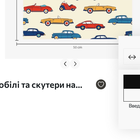
білі та скутери на
Введ