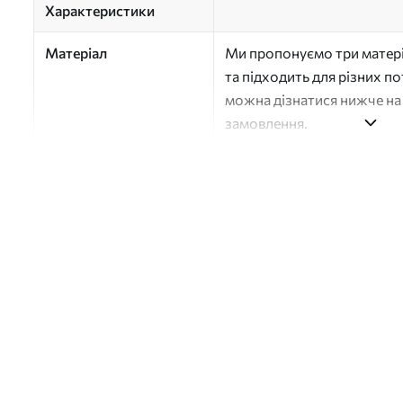
Характеристики
Матеріал
Ми пропонуємо три матері
та підходить для різних п
можна дізнатися нижче на 
замовлення.
Автор
Студія дизайну "Шпалерня
Номер артикулу
a01172v1
Поверхня
Напівматова
Виробництво
Друк на замовлення, пост
Додатково
Можна додати покриття л
Очищення
Обережно очищайте м’яко
можна мити водою