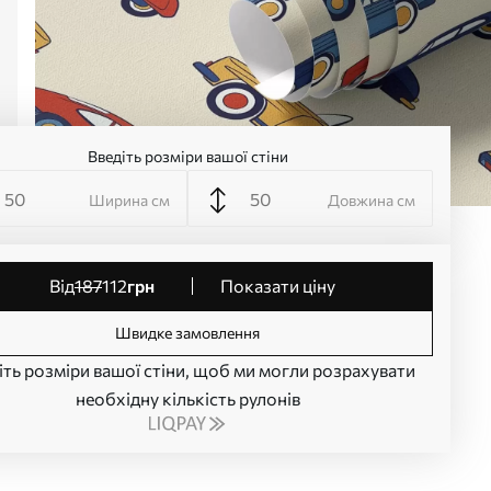
Введіть розміри вашої стіни
Ширина см
Довжина см
від
187
112
грн
Показати ціну
Швидке замовлення
іть розміри вашої стіни, щоб ми могли розрахувати
необхідну кількість рулонів