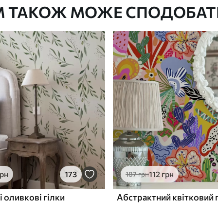
М ТАКОЖ МОЖЕ СПОДОБАТ
Преміум Вініл
1133
680
грн
/м²
грн
173
112
грн
187
грн
і оливкові гілки