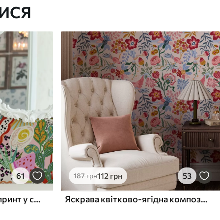
ИСЯ
61
112
грн
53
187
грн
Абстрактний квітковий принт у стилі поп-арт
Яскрава квітково-ягідна композиція з папугами