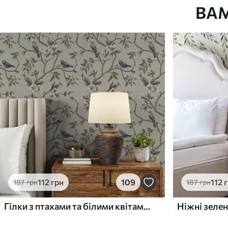
ВА
Як клеїти?
Наклеювання встик
Наші матеріали
Стандарт
Преміум
748
983
449
грн
/м²
590
грн
/м²
112
грн
109
112
187
грн
187
грн
Гілки з птахами та білими квітами на ніжному тлі
Ніжні зелен