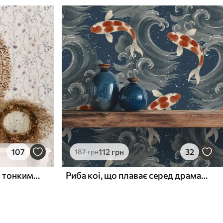
107
112
грн
32
187
грн
Маленькі польові квіти з тонкими стеблами на світлому тлі
Риба коі, що плаває серед драматичних океанських хвиль