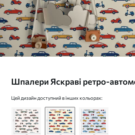
Шпалери Яскраві ретро-автомо
світлому тлі Nr. a01172v1
Цей дизайн доступний в інших кольорах: