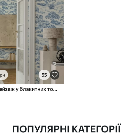
грн
55
Сільський пейзаж у блакитних тонах з вівцями та деревами
ПОПУЛЯРНІ КАТЕГОРІЇ