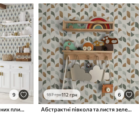
9
112
грн
6
187
грн
Східний візерунок з дрібних плиток у синьо-піщаній палітрі
Абстрактні півкола та листя зеленого та теракотового кольорів