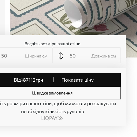
Введіть розміри вашої стіни
Ширина см
Довжина см
від
187
112
грн
Показати ціну
Швидке замовлення
іть розміри вашої стіни, щоб ми могли розрахувати
необхідну кількість рулонів