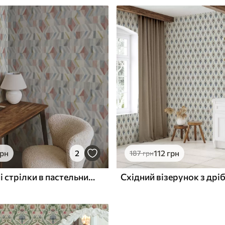
грн
2
112
грн
187
грн
Геометричні стрілки в пастельних червоних і синіх тонах