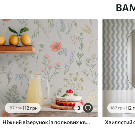
ВА
Як клеїти?
Наклеювання встик
Наші матеріали
Стандарт
Преміум
748
983
449
грн
/м²
590
грн
/м²
112
грн
3
112
187
грн
187
грн
Ніжний візерунок із польових квітів на світлому тлі