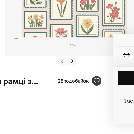
 рамці з
2
Вподобайок
Введ