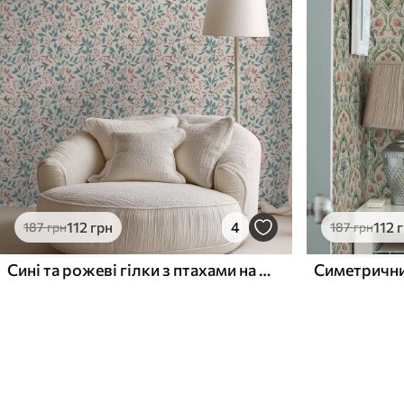
112
грн
4
112
187
грн
187
грн
Сині та рожеві гілки з птахами на кремовому тлі