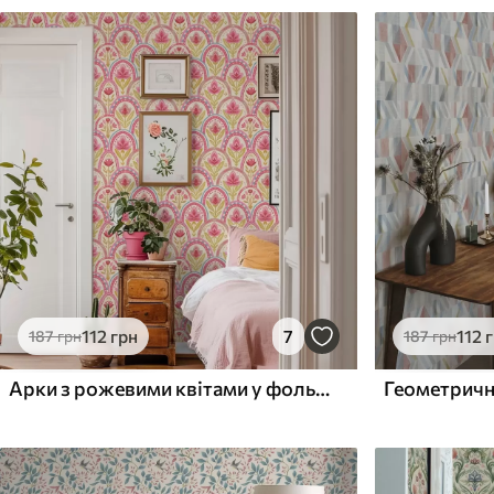
112
грн
7
112
187
грн
187
грн
Арки з рожевими квітами у фольклорному стилі