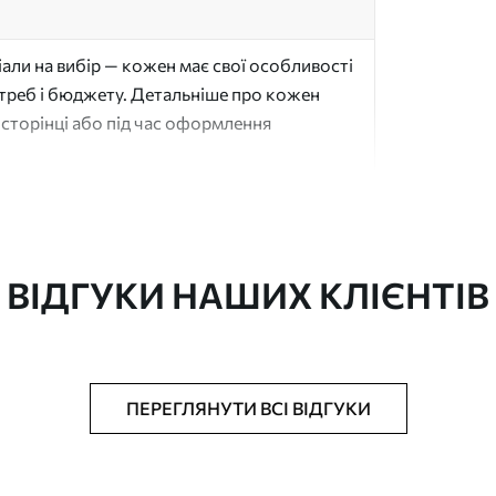
али на вибір — кожен має свої особливості
отреб і бюджету. Детальніше про кожен
сторінці або під час оформлення
"
ВІДГУКИ НАШИХ КЛІЄНТІВ
ачається рулонами до 50 см завширшки
ПЕРЕГЛЯНУТИ ВСІ ВІДГУКИ
аком та/або клей для шпалер
ю губкою. Шпалери з покриттям лаком