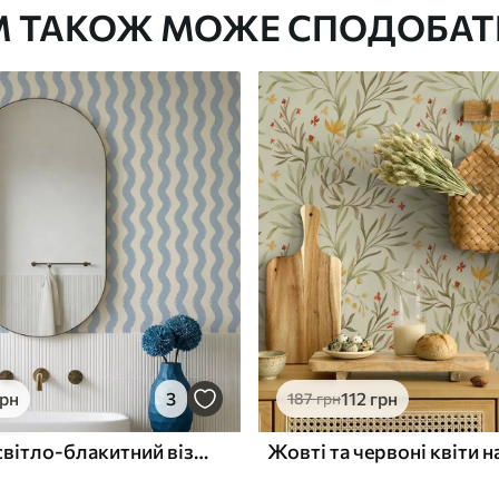
М ТАКОЖ МОЖЕ СПОДОБАТ
Преміум Вініл
1133
680
грн
/м²
грн
3
112
грн
187
грн
Хвилястий світло-блакитний візерунок на світлому тлі