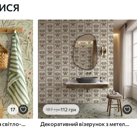
ИСЯ
17
112
грн
187
грн
Жовті та червоні квіти на світло-зеленому тлі
Декоративний візерунок з метеликами та квітами