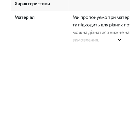
Характеристики
Матеріал
Ми пропонуємо три матері
та підходить для різних п
можна дізнатися нижче на 
замовлення.
Автор
Студія дизайну "Шпалерня
Номер артикулу
a01174
Поверхня
Напівматова
Виробництво
Друк на замовлення, пост
Додатково
Можна додати покриття л
Очищення
Обережно очищайте м’яко
можна мити водою