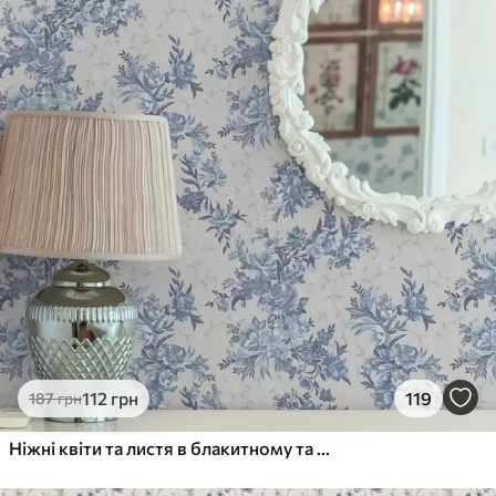
112
грн
119
187
грн
Ніжні квіти та листя в блакитному та синьому кольорах на світлому фоні