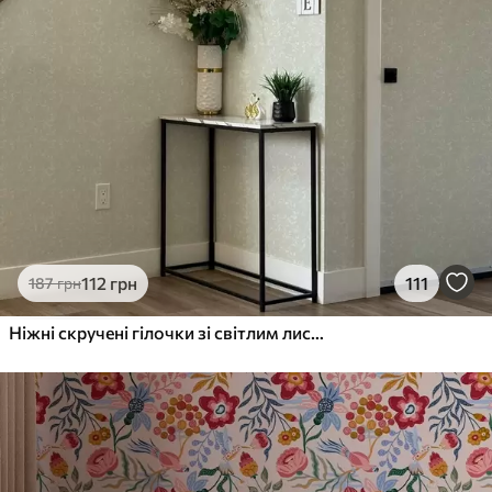
112
грн
111
187
грн
Ніжні скручені гілочки зі світлим листям