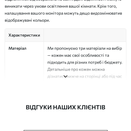
виникати через умови освітлення вашої кімнати. Крім того,
налашування вашого монітора можуть дещо видозмінюватив
відображувані кольори.
Характеристики
Матеріал
Ми пропонуємо три матеріали на вибір
— кожен має свої особливості та
підходить для різних потреб і бюджету.
Детальніше про кожен можна
дізнатися нижче на сторінці або під час
оформлення замовлення.
Автор
Студія дизайну "Шпалерня"
ВІДГУКИ НАШИХ КЛІЄНТІВ
Номер артикулу
a01175v1
Поверхня
Напівматова