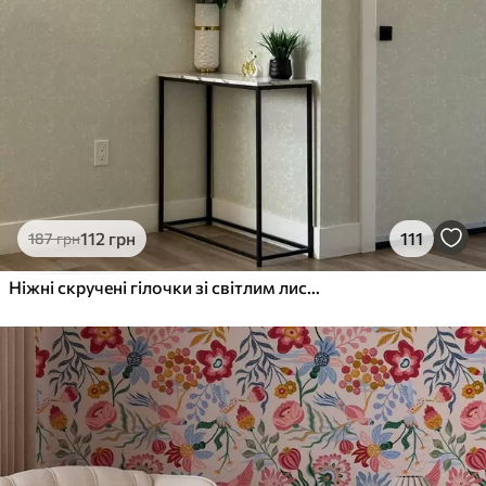
112
грн
111
187
грн
Ніжні скручені гілочки зі світлим листям