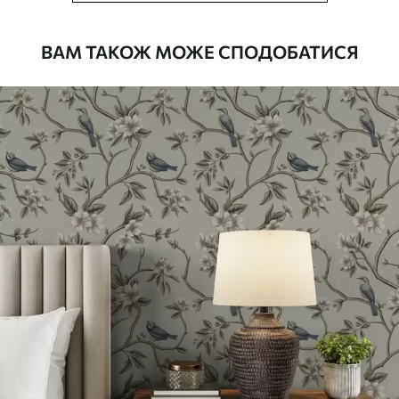
рулонами до 50 см завширшки
Додатково
Можна додати покриття лаком та/або
ВАМ ТАКОЖ МОЖЕ СПОДОБАТИСЯ
клей для шпалер
Очищення
Обережно очищайте м’якою губкою.
Шпалери з покриттям лаком можна
мити водою
Як клеїти?
Наклеювання встик
Наші матеріали
Стандарт
748
449
грн
/м²
Преміум
983
590
грн
/м²