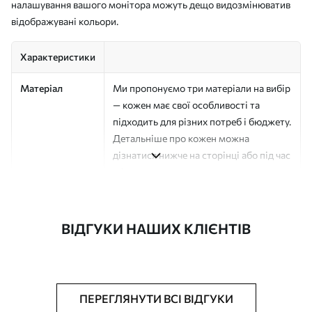
налашування вашого монітора можуть дещо видозмінюватив
відображувані кольори.
Характеристики
Матеріал
Ми пропонуємо три матеріали на вибір
— кожен має свої особливості та
підходить для різних потреб і бюджету.
Детальніше про кожен можна
дізнатися нижче на сторінці або під час
оформлення замовлення.
Автор
Студія дизайну "Шпалерня"
ВІДГУКИ НАШИХ КЛІЄНТІВ
Номер артикулу
a01176v2
Поверхня
Напівматова
Виробництво
Друк на замовлення, постачається
ПЕРЕГЛЯНУТИ ВСІ ВІДГУКИ