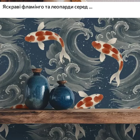
Яскраві фламінго та леопарди серед тропічних рослин