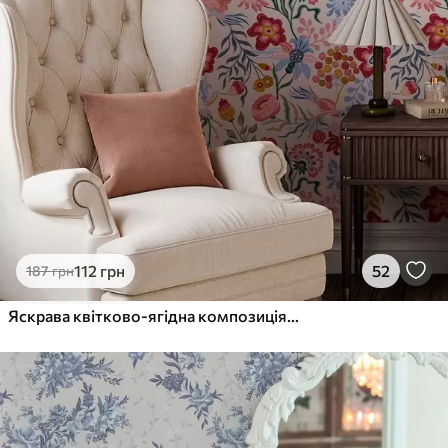
112
грн
52
187
грн
Яскрава квітково-ягідна композиція з папугами