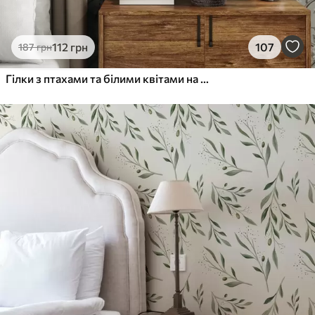
Преміум Вініл
112
грн
107
187
грн
1133
680
грн
/м²
Гілки з птахами та білими квітами на ніжному тлі