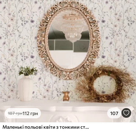
112
грн
107
187
грн
Маленькі польові квіти з тонкими стеблами на світлому тлі