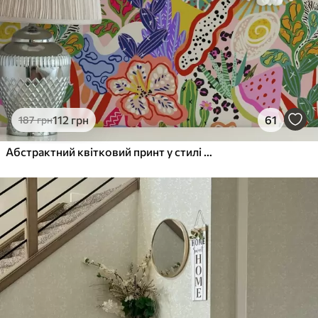
112
грн
61
187
грн
Абстрактний квітковий принт у стилі поп-арт