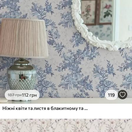
112
грн
119
187
грн
Ніжні квіти та листя в блакитному та синьому кольорах на світлому фоні