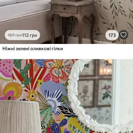
112
грн
173
187
грн
Ніжні зелені оливкові гілки