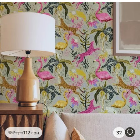
112
грн
32
187
грн