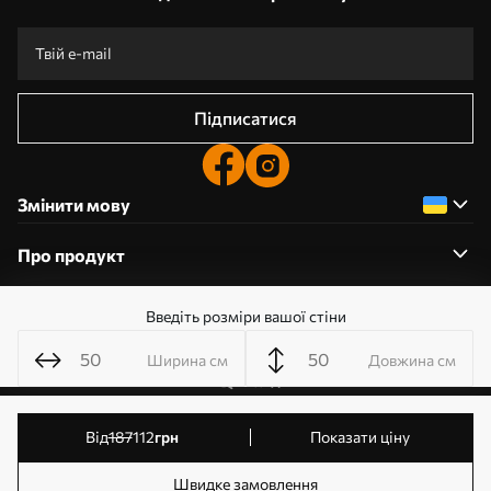
Підписатися
Змінити мову
Про продукт
Введіть розміри вашої стіни
Про компанію
Ширина см
Довжина см
0800359204
від
187
112
грн
Показати ціну
Редагування дозволів на файли cookie
© 2011-2026 Шпалерня. Усі права захищені. Власник:
Швидке замовлення