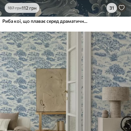
112
грн
31
187
грн
Риба коі, що плаває серед драматичних океанських хвиль