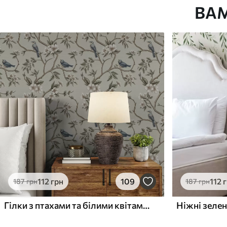
ВА
Як клеїти?
Наклеювання встик
Наші матеріали
Стандарт
Преміум
748
983
449
грн
/м²
590
грн
/м²
112
грн
109
112
187
грн
187
грн
Гілки з птахами та білими квітами на ніжному тлі
Ніжні зелен