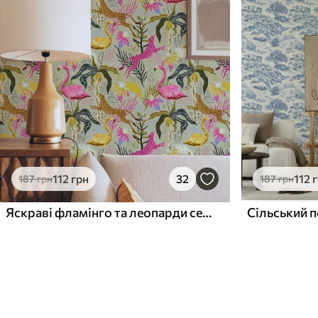
112
грн
32
112
187
грн
187
грн
Яскраві фламінго та леопарди серед тропічних рослин