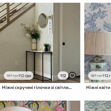
112
грн
112
112
187
грн
187
грн
Ніжні скручені гілочки зі світлим листям