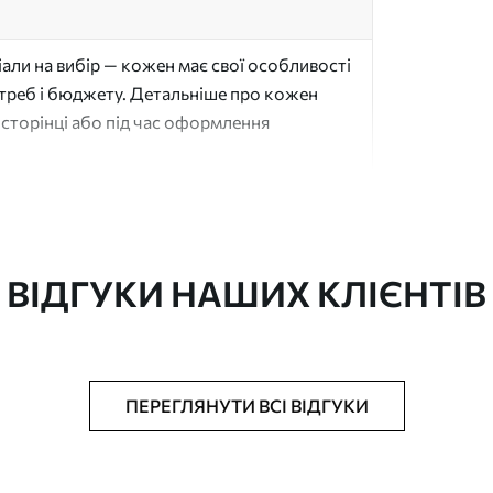
али на вибір — кожен має свої особливості
отреб і бюджету. Детальніше про кожен
сторінці або під час оформлення
"
ВІДГУКИ НАШИХ КЛІЄНТІВ
ачається рулонами до 50 см завширшки
ПЕРЕГЛЯНУТИ ВСІ ВІДГУКИ
аком та/або клей для шпалер
ю губкою. Шпалери з покриттям лаком