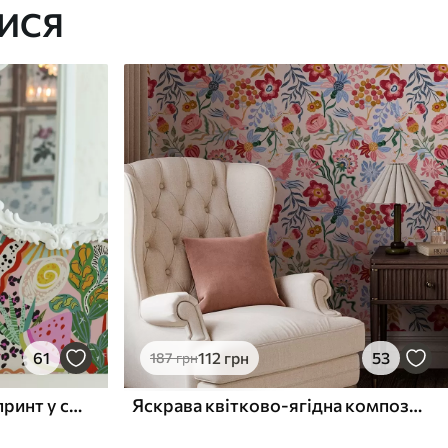
ИСЯ
61
112
грн
53
187
грн
Абстрактний квітковий принт у стилі поп-арт
Яскрава квітково-ягідна композиція з папугами