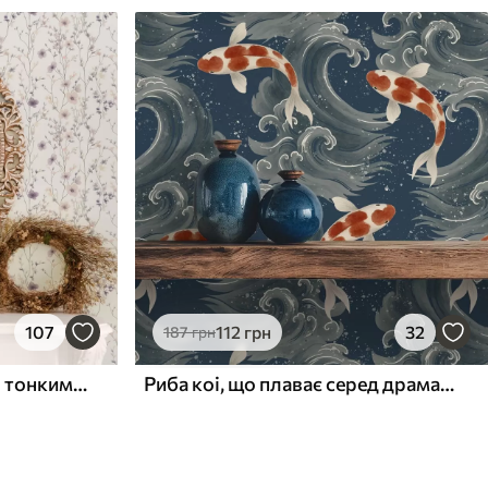
107
112
грн
32
187
грн
Маленькі польові квіти з тонкими стеблами на світлому тлі
Риба коі, що плаває серед драматичних океанських хвиль