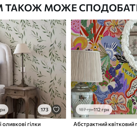
М ТАКОЖ МОЖЕ СПОДОБАТ
Преміум Вініл
1133
680
грн
/м²
грн
173
112
грн
187
грн
і оливкові гілки