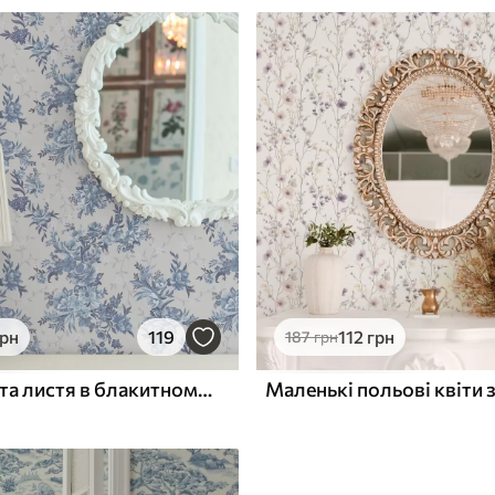
грн
119
112
грн
187
грн
Ніжні квіти та листя в блакитному та синьому кольорах на світлому фоні