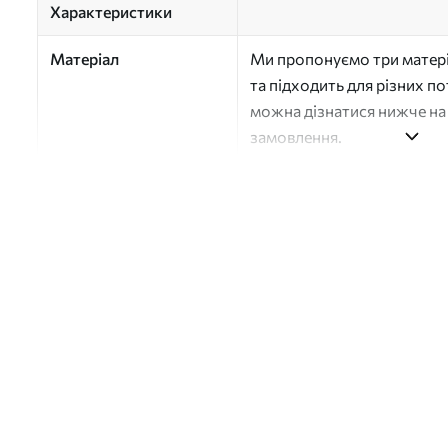
Характеристики
Матеріал
Ми пропонуємо три матері
та підходить для різних п
можна дізнатися нижче на 
замовлення.
Автор
Студія дизайну "Шпалерня
Номер артикулу
a01180v4
Поверхня
Напівматова
Виробництво
Друк на замовлення, пост
Додатково
Можна додати покриття л
Очищення
Обережно очищайте м’яко
можна мити водою