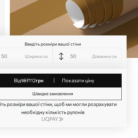
Введіть розміри вашої стіни
Ширина см
Довжина см
від
187
112
грн
Показати ціну
Швидке замовлення
іть розміри вашої стіни, щоб ми могли розрахувати
необхідну кількість рулонів