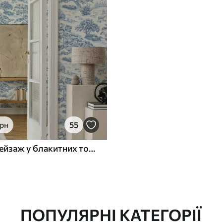
грн
55
Сільський пейзаж у блакитних тонах з вівцями та деревами
ПОПУЛЯРНІ КАТЕГОРІЇ