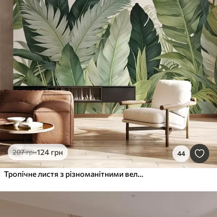
124
грн
207
грн
44
Тропічне листя з різноманітними великими зеленими листками, включаючи листя бананів, пальм та інших екзотичних видів рослин