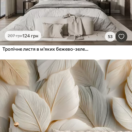
124
грн
207
грн
53
Тропічне листя в м'яких бежево-зелених тонах, з акварельним ефектом і ніжними переходами кольорів