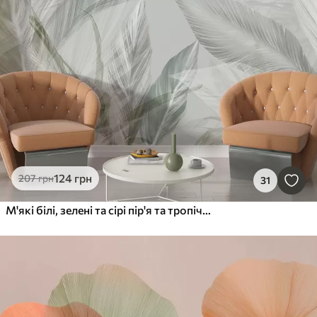
124
грн
207
грн
31
М'які білі, зелені та сірі пір'я та тропічні листя плавають на світлому фоні