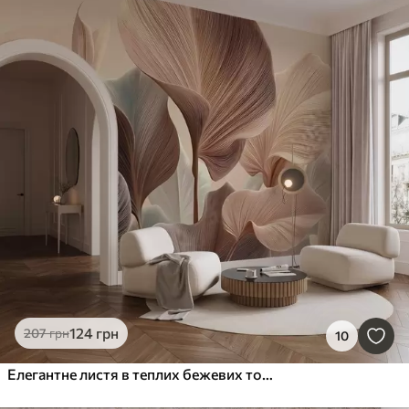
124
грн
207
грн
10
Елегантне листя в теплих бежевих тонах