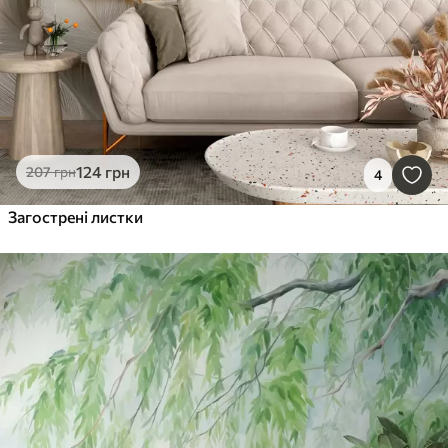
124
грн
207
грн
4
Загострені листки