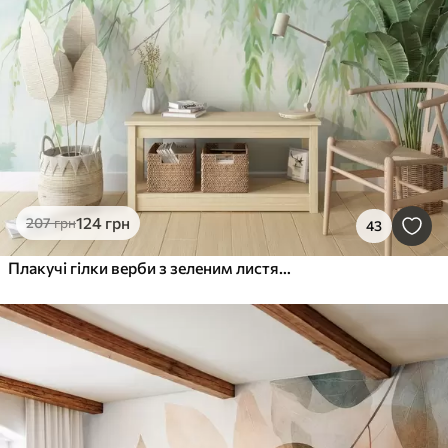
124
грн
207
грн
43
Плакучі гілки верби з зеленим листям, що звисає вниз, м'які та ніжні мазки, акварельний стиль живопису