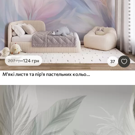
124
грн
207
грн
37
М'які листя та пір'я пастельних кольорів у відтінках рожевого, блакитного та жовтого, абстрактний та фактурний принт