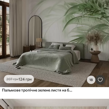
124
грн
207
грн
18
Пальмове тропічне зелене листя на білому смугастому тлі, м'яке освітлення, ніжні мазки, органічні форми