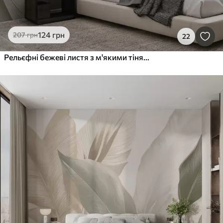
124
грн
207
грн
22
Рельєфні бежеві листя з м'якими тінями