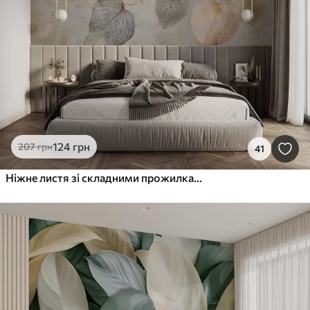
124
грн
207
грн
41
Ніжне листя зі складними прожилками та м'якими, приглушеними кольорами на блідому фактурному тлі