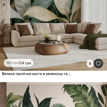
124
грн
207
грн
8
Велике тропічне листя в зеленому та бежевому кольорах