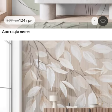
124
грн
207
грн
1
Анотація листя