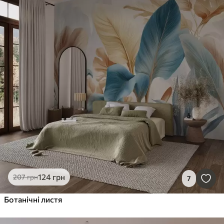
124
грн
207
грн
7
Ботанічні листя