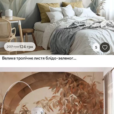
124
грн
207
грн
5
Велике тропічне листя блідо-зеленого кольору з ніжними пастельними відтінками та фактурним малюнком