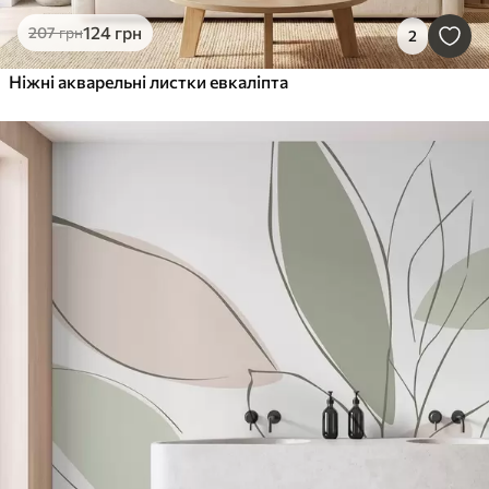
124
грн
207
грн
2
Ніжні акварельні листки евкаліпта