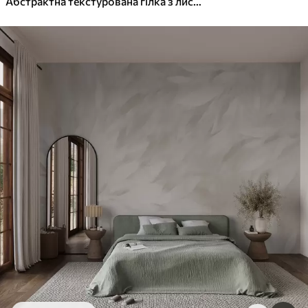
Абстрактна текстурована гілка з листям у відтінках коричневого, бежевого та червоного на тлі абстрактних форм