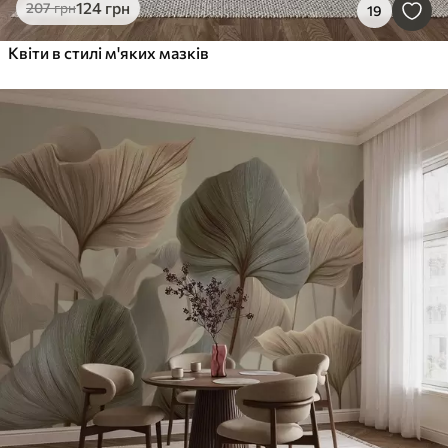
124
грн
207
грн
19
Квіти в стилі м'яких мазків