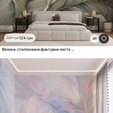
124
грн
207
грн
41
Велике, стилізоване фактурне листя з деталізованими прожилками у різних відтінках зеленого, кремового та бежевого