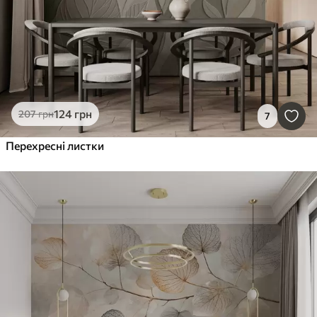
124
грн
207
грн
7
Перехресні листки