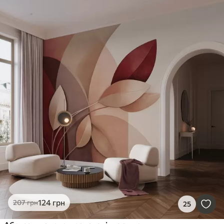
124
грн
207
грн
25