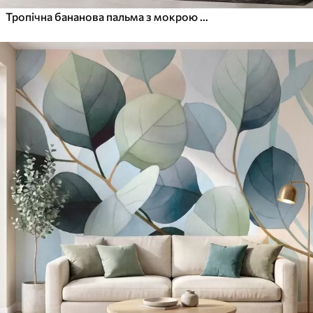
Тропічна бананова пальма з мокрою аквареллю