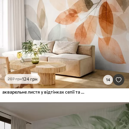
124
грн
207
грн
14
акварельне листя у відтінках сепії та сірого