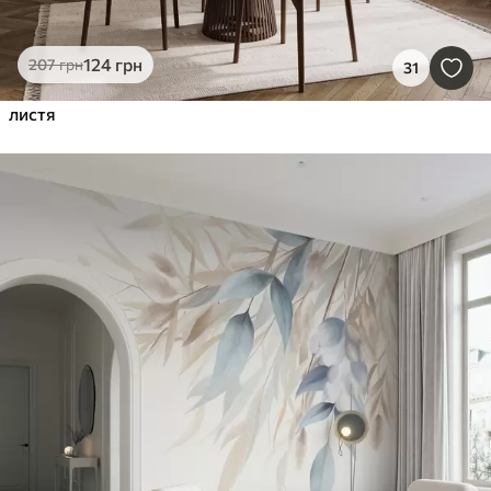
124
грн
207
грн
31
листя