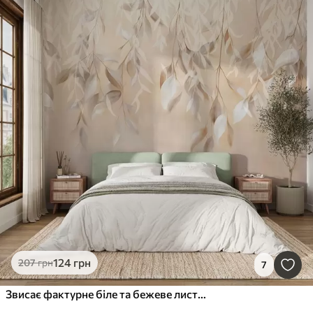
124
грн
207
грн
7
Звисає фактурне біле та бежеве листя з м'якою кольоровою палітрою, персикове, сіре та біле ніжне тло