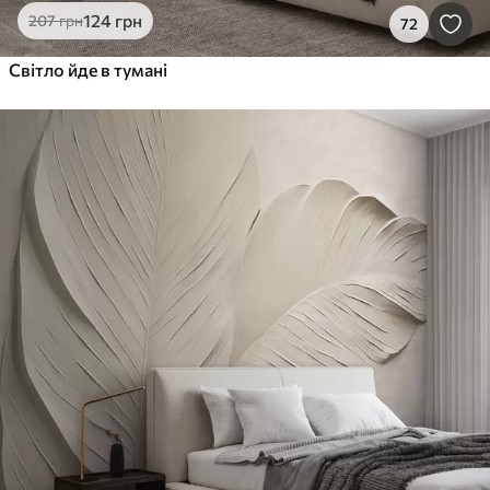
124
грн
207
грн
72
Світло йде в тумані