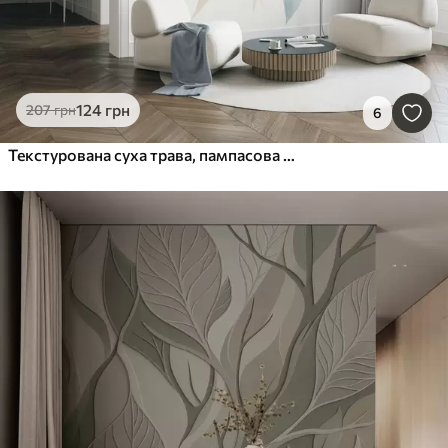
124
грн
207
грн
6
Текстурована суха трава, пампасова трава та блакитне листя, виконані у м'якому акварельному стилі