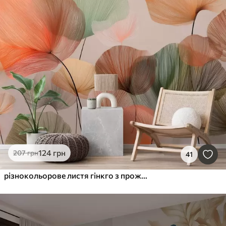
124
грн
207
грн
41
різнокольорове листя гінкго з прожилками