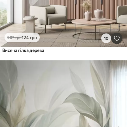
124
грн
207
грн
10
Висяча гілка дерева