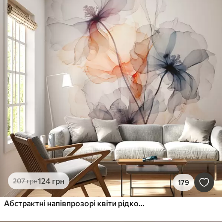
124
грн
207
грн
179
Абстрактні напівпрозорі квіти рідкою аквареллю