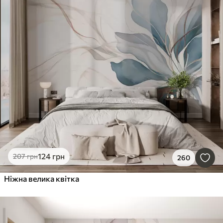
124
грн
207
грн
260
Ніжна велика квітка