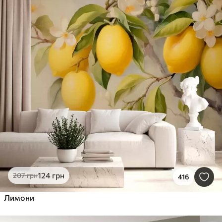
124
грн
207
грн
416
Лимони