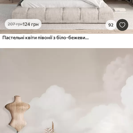
124
грн
207
грн
92
Пастельні квіти півонії з біло-бежевими ніжними пелюстками та білими лініями на світло-бежевому тлі