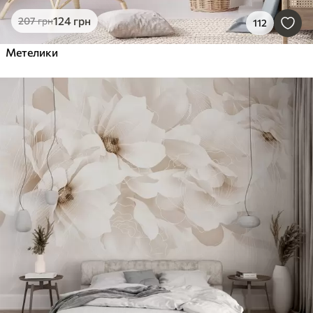
124
грн
207
грн
112
Метелики