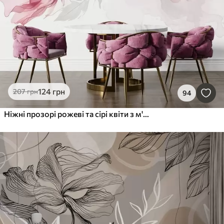
124
грн
207
грн
94
Ніжні прозорі рожеві та сірі квіти з м'якими розмитими пелюстками на білому тлі