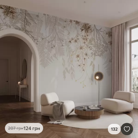
124
грн
207
грн
132