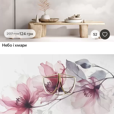
124
грн
207
грн
52
Небо і хмари