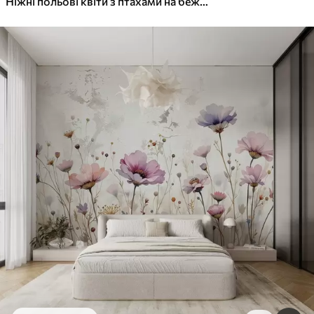
Ніжні польові квіти з птахами на бежевому тлі