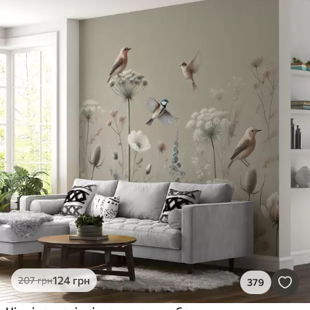
124
грн
207
грн
379