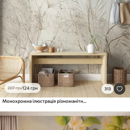
124
грн
207
грн
313
Монохромна ілюстрація різноманітних бежевих рослин і колосків з тонкими, хвилястими лініями і текстурами