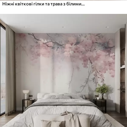
Ніжні квіткові гілки та трава з білими, сірими та бежевими квітами, що каскадом спадають на світлому тлі