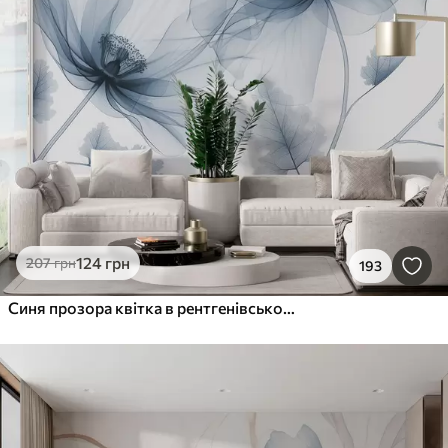
124
грн
207
грн
193
Синя прозора квітка в рентгенівському стилі на білому тлі Мінімалістичний монохромний ботанічний дизайн