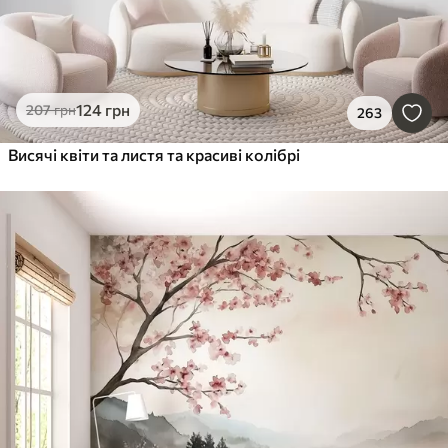
124
грн
207
грн
263
Висячі квіти та листя та красиві колібрі