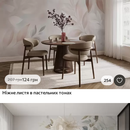
124
грн
207
грн
254
Ніжне листя в пастельних тонах