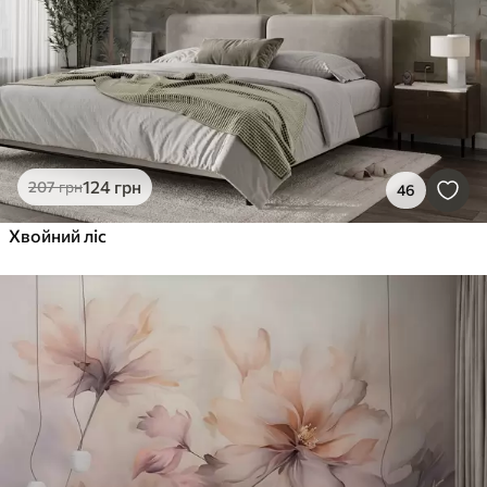
124
грн
207
грн
46
Хвойний ліс