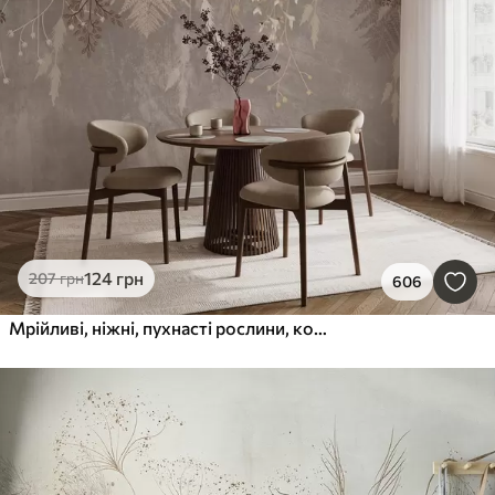
124
грн
207
грн
606
Мрійливі, ніжні, пухнасті рослини, колоски та квіти в коричневих пастельних тонах на туманному, фактурному тлі