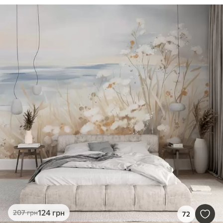
124
грн
207
грн
72