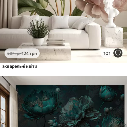
124
грн
101
207
грн
акварельні квіти