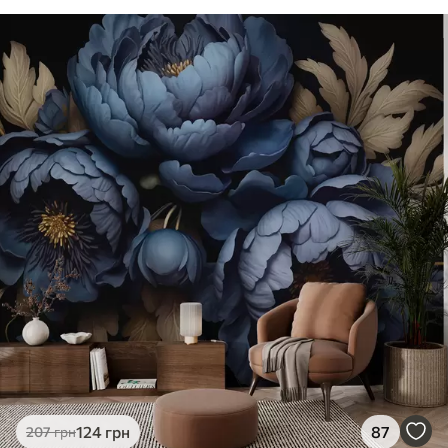
124
грн
87
207
грн