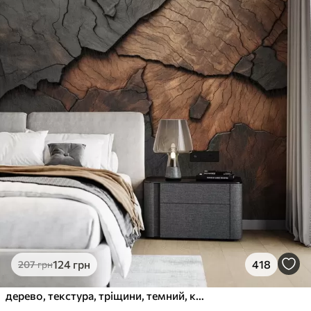
124
грн
418
207
грн
дерево, текстура, тріщини, темний, кора, поверхня