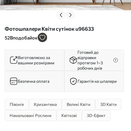
Фотошпалери Квіти сутінок u96633
52
Вподобайок
Готовий до
Виготовляємо за
відправки
вашими розмірами
протягом 1–3
робочих днів
Безпечна оплата
Гарантія на шпалери
Півонія
Хризантема
Великі Квіти
3D Квіти
Намальовані Рослини
Квіткові
3D-Ефект