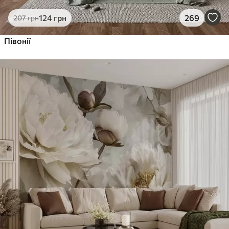
124
грн
269
207
грн
Півонії