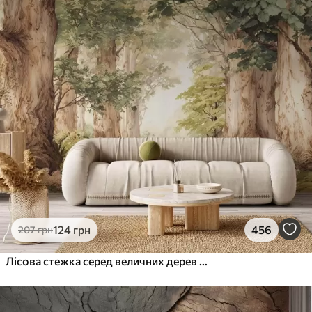
124
грн
456
207
грн
Лісова стежка серед величних дерев у стилі акварелі