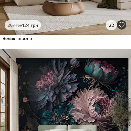
124
грн
22
207
грн
Великі півонії