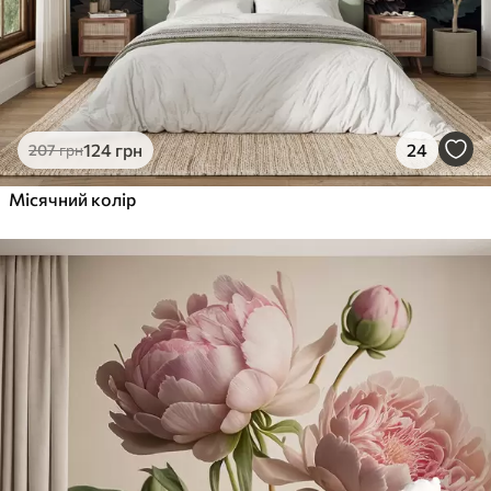
124
грн
24
207
грн
Місячний колір