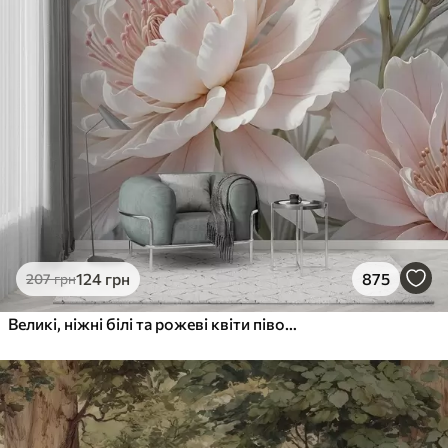
124
грн
875
207
грн
Великі, ніжні білі та рожеві квіти півонії з м'якими, пухнастими пелюстками на розмитому сірому тлі