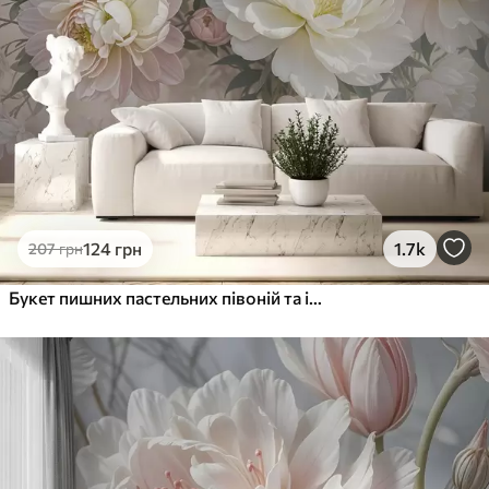
Преміум Вініл
1216
730
грн
/м²
Peel and Stick
1458
875
грн
/м²
124
грн
1.7k
207
грн
Букет пишних пастельних півоній та інших квітів на м'якому розмитому тлі