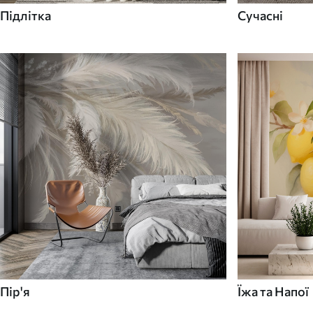
Підлітка
Сучасні
Пір'я
Їжа та Напої