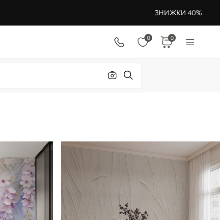
ЗНИЖКИ 40%
0
0