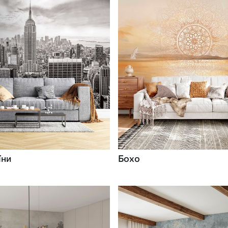
їни
Бохо