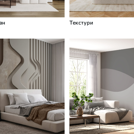
ан
Текстури