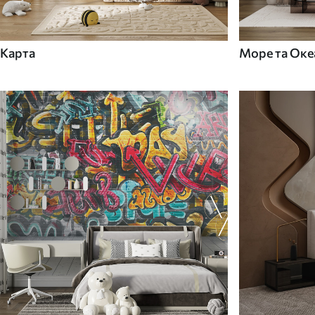
Карта
Море та Оке