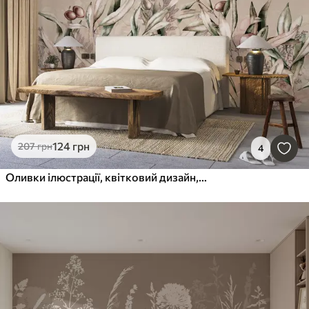
124
грн
207
грн
4
Оливки ілюстрації, квітковий дизайн, тропічний, акварель, велике листя, бежевого кольору