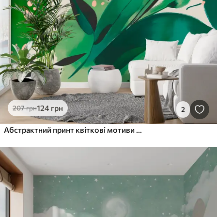
124
грн
207
грн
2
Абстрактний принт квіткові мотиви та листя, мінімалізм