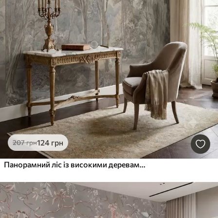
124
грн
207
грн
Панорамний ліс із високими деревами у ніжних відтінках