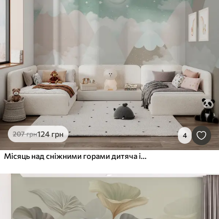
124
грн
207
грн
4
Місяць над сніжними горами дитяча ілюстрація зеленого кольору