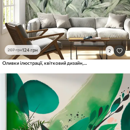
124
грн
207
грн
2
Оливки ілюстрації, квітковий дизайн, тропічний, акварель, велике листя, зелені кольори