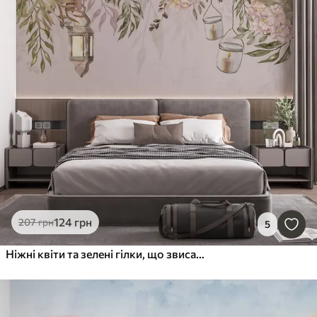
124
грн
207
грн
5
Ніжні квіти та зелені гілки, що звисають донизу