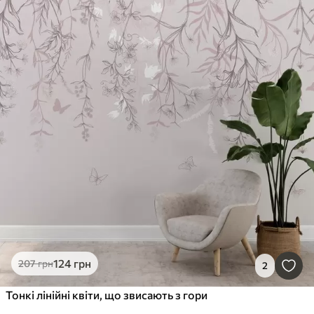
124
грн
207
грн
2
Тонкі лінійні квіти, що звисають з гори