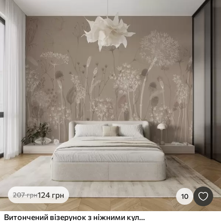
124
грн
207
грн
10
Витончений візерунок з ніжними кульбабами, рослинами та польовими квітами в бежево-сірих тонах