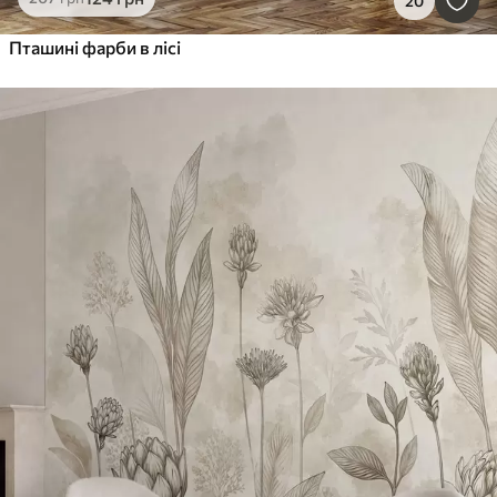
20
Пташині фарби в лісі