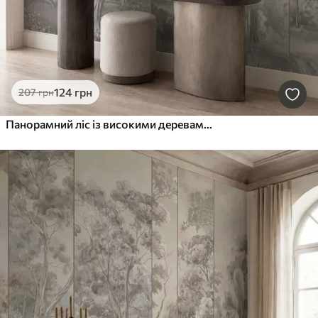
124
грн
207
грн
Панорамний ліс із високими деревами у ніжних, прохолодних відтінках