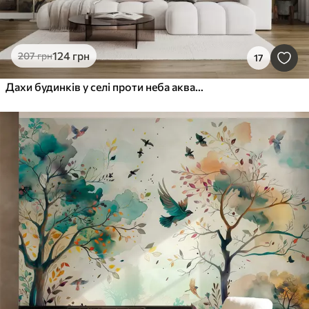
124
грн
207
грн
17
Дахи будинків у селі проти неба акварель