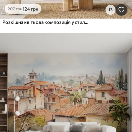
124
грн
207
грн
13
Розкішна квіткова композиція у стилі весняного саду