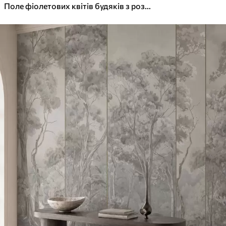
Поле фіолетових квітів будяків з розмитими квітами та листям на вінтажному текстурному тлі