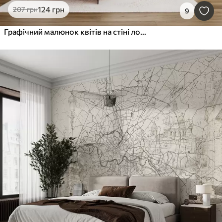
124
грн
207
грн
9
Графічний малюнок квітів на стіні лофт