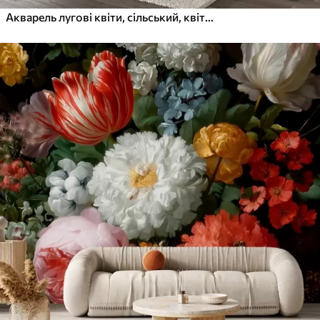
Акварель лугові квіти, сільський, квіткова композиція, простий малюнок, бежевий, оранжевий, синій