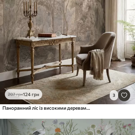
124
грн
207
грн
3
Панорамний ліс із високими деревами у ніжних, теплих тонах