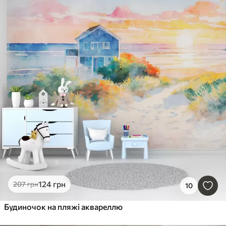
124
грн
207
грн
10
Будиночок на пляжі аквареллю