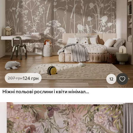
124
грн
207
грн
12
Ніжні польові рослини і квіти мінімалізм