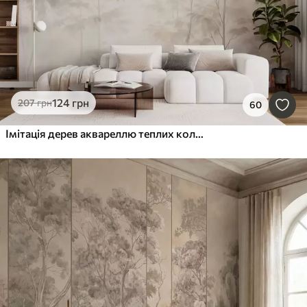
124
грн
207
грн
60
Імітація дерев аквареллю теплих кольорів