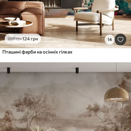
124
грн
207
грн
14
Пташині фарби на осінніх гілках