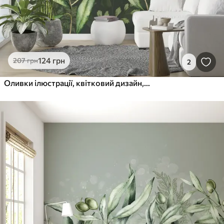
124
грн
207
грн
2
Оливки ілюстрації, квітковий дизайн, тропічний, акварель, велике листя, темне тло