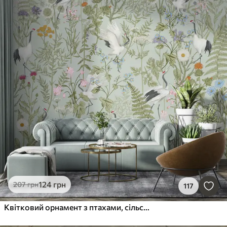
124
грн
207
грн
117
Квітковий орнамент з птахами, сільський стиль, ботанічний, луг, синій фон