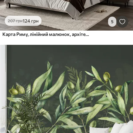
124
грн
207
грн
5
Карта Риму, лінійний малюнок, архітектура, Італія, бежеві кольори