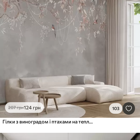
124
грн
207
грн
103
Гілки з виноградом і птахами на теплому сіро-рожевому тлі