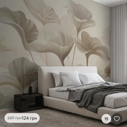
124
грн
207
грн
15