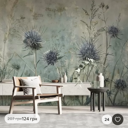
124
грн
207
грн
24