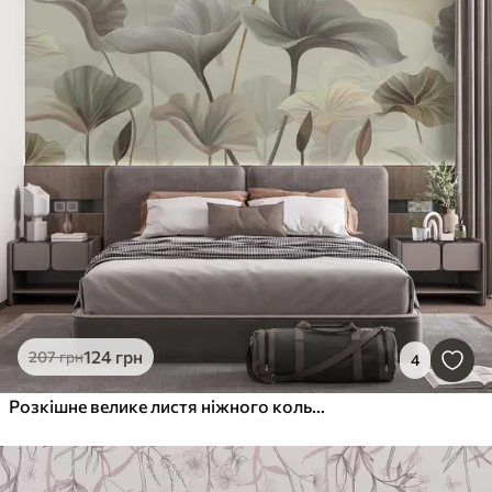
124
грн
207
грн
4
Розкішне велике листя ніжного кольору