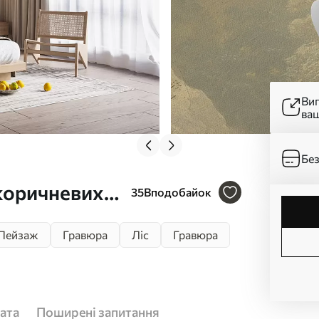
Ви
ва
Без
коричневих
35
Вподобайок
Пейзаж
Гравюра
Ліс
Гравюра
ата
Поширені запитання