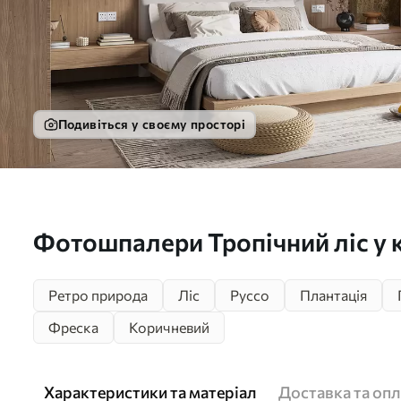
Подивіться у своєму просторі
Фотошпалери Тропічний ліс у 
тонах u97403
Ретро природа
Ліс
Руссо
Плантація
Фреска
Коричневий
Характеристики та матеріал
Доставка та опл