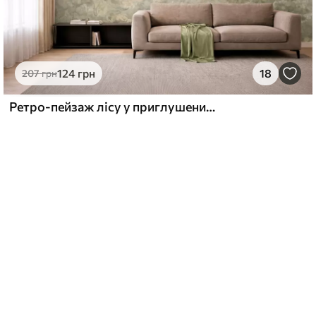
124
грн
18
207
грн
Ретро-пейзаж лісу у приглушених зелених тонах