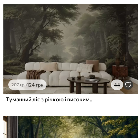
124
грн
44
207
грн
Туманний ліс з річкою і високими старовинними деревами