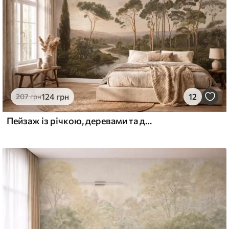
124
грн
12
207
грн
Пейзаж із річкою, деревами та далекими пагорбами