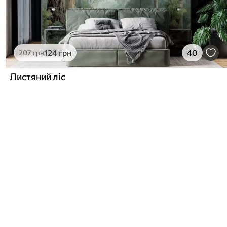
124
грн
40
207
грн
Листяний ліс