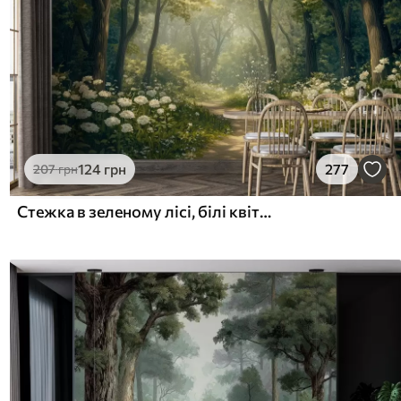
124
грн
277
207
грн
Стежка в зеленому лісі, білі квіти, сонячне світло, малюнок в стилі акрил