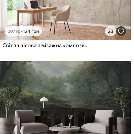
124
грн
23
207
грн
Світла лісова пейзажна композиція з високими деревами