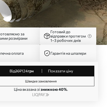
Готовий до
готовляємо за
відправки протягом
шими розмірами
1–3 робочих днів
печна оплата
Гарантія на шпалери
від
207
124
грн
Показати ціну
Швидке замовлення
Ціна вказана зі
знижкою 40%
.