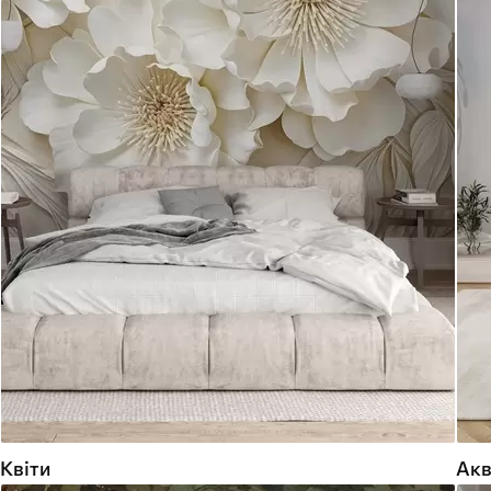
Квіти
Акв