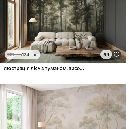
124
грн
69
207
грн
Ілюстрація лісу з туманом, високими деревами та стежкою