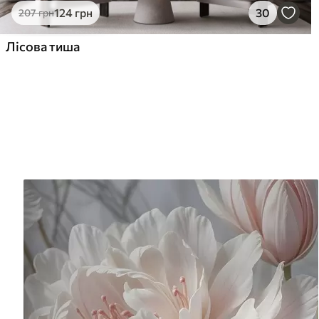
124
грн
30
207
грн
Лісова тиша