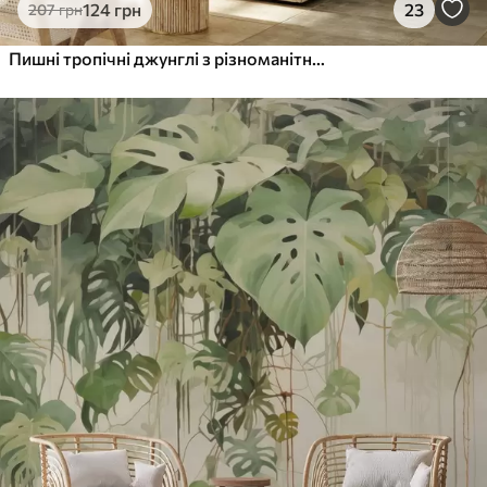
124
грн
23
207
грн
Пишні тропічні джунглі з різноманітними пальмами, великим листям і барвистими квітами на передньому плані