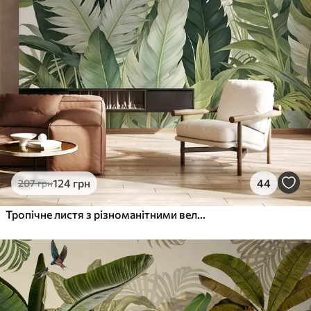
124
грн
44
207
грн
Тропічне листя з різноманітними великими зеленими листками, включаючи листя бананів, пальм та інших екзотичних видів рослин