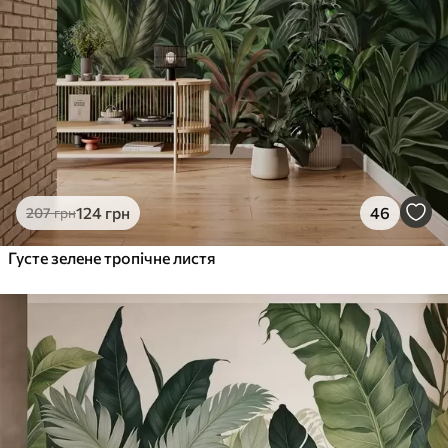
124
грн
46
207
грн
Густе зелене тропічне листя