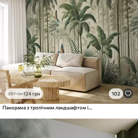
Преміум
1066
640
грн
/м²
Преміум Вініл
1216
730
грн
/м²
Peel and Stick
1458
875
грн
/м²
124
грн
102
207
грн
Панорама з тропічним ландшафтом і птахами