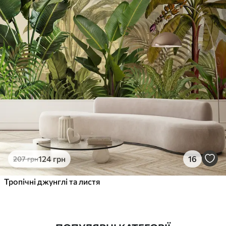
124
грн
16
207
грн
Тропічні джунглі та листя