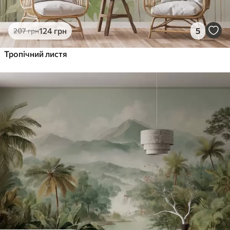
124
грн
5
207
грн
Тропічний листя