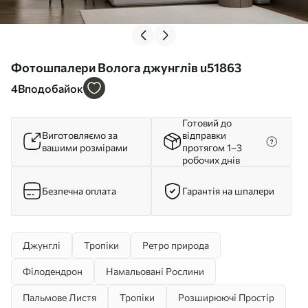
Фотошпалери Волога джунглів u51863
4
Вподобайок
Готовий до
Виготовляємо за
відправки
вашими розмірами
протягом 1–3
робочих днів
Безпечна оплата
Гарантія на шпалери
Джунглі
Тропіки
Ретро природа
Філодендрон
Намальовані Рослини
Пальмове Листя
Тропіки
Розширюючі Простір