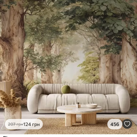
124
грн
456
207
грн