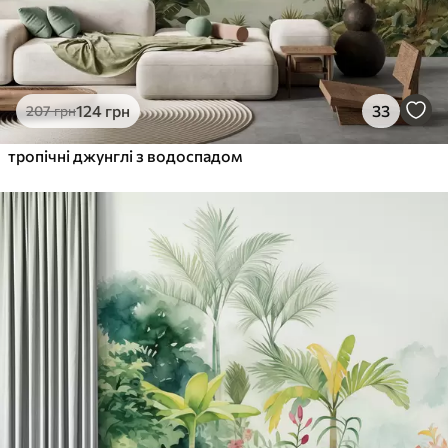
124
грн
33
207
грн
тропічні джунглі з водоспадом