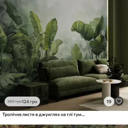
124
грн
19
207
грн
Тропічне листя в джунглях на тлі туману, мокра акварель