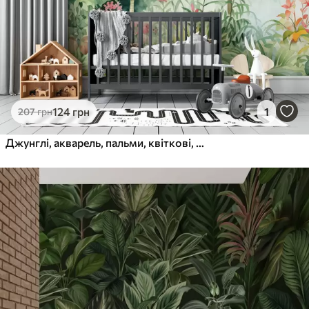
124
грн
1
207
грн
Джунглі, акварель, пальми, квіткові, м'які кольори