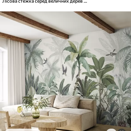
Лісова стежка серед величних дерев у стилі акварелі