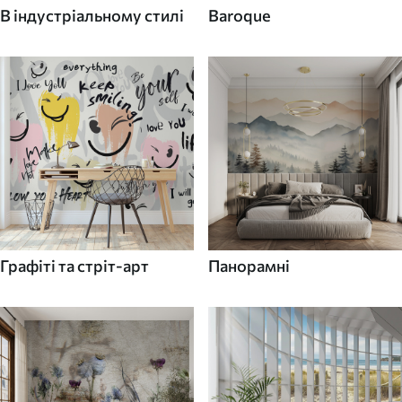
В індустріальному стилі
Baroque
Графіті та стріт-арт
Панорамні