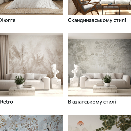
Хюгге
Скандинавському стилі
Retro
В азіатському стилі