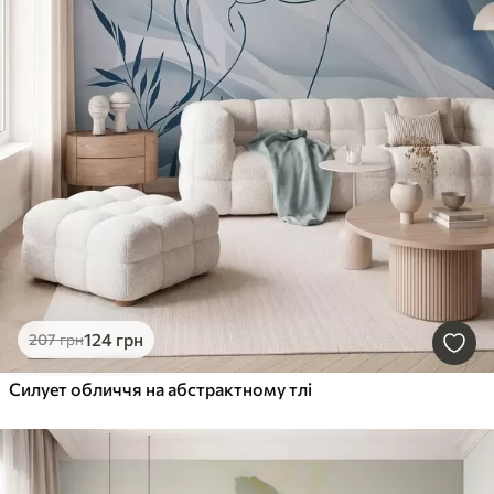
124
грн
207
грн
Силует обличчя на абстрактному тлі