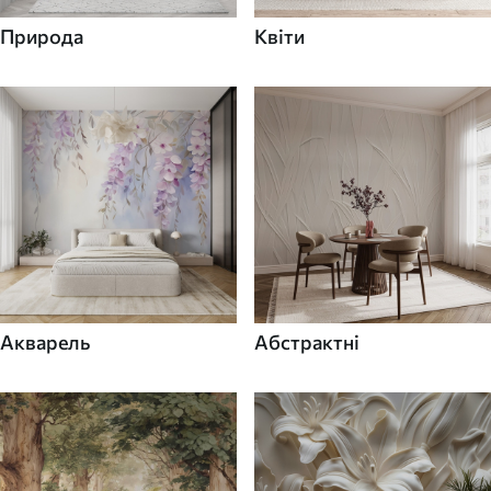
Природа
Квіти
Акварель
Абстрактні