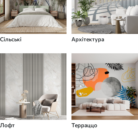
Сільські
Архітектура
Лофт
Терраццо