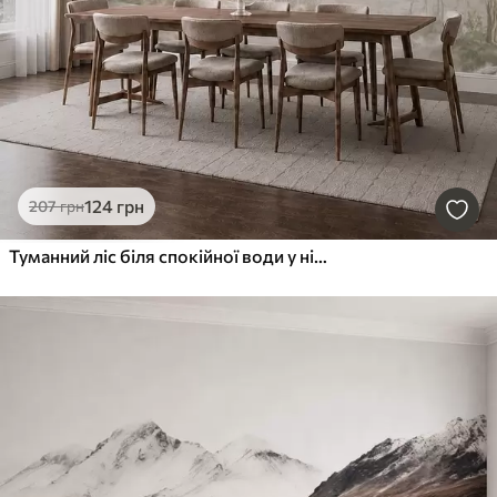
124
грн
207
грн
Туманний ліс біля спокійної води у ніжних природних пастельних тонах