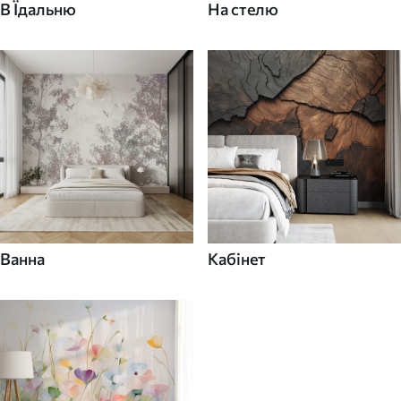
В Їдальню
На стелю
Ванна
Кабінет