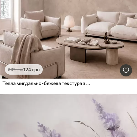
124
грн
207
грн
Тепла мигдально-бежева текстура з м'якими природними переходами відтінків