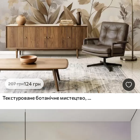
124
грн
207
грн
Текстуроване ботанічне мистецтво, різноманітні рослини та листя у відтінках коричневого та бежевого