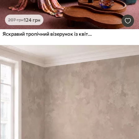
124
грн
207
грн
Яскравий тропічний візерунок із квітами, листям та барвистими фруктами