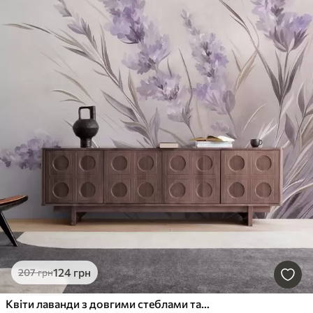
124
грн
207
грн
Квіти лаванди з довгими стеблами та листям, м'яка пастельна текстурована ілюстрація