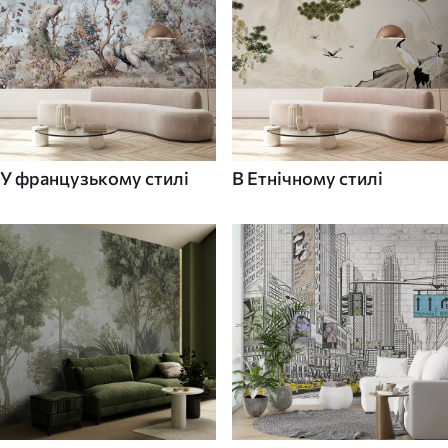
У французькому стилі
В Етнічному стилі