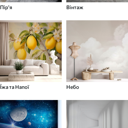
Пір'я
Вінтаж
Їжа та Напої
Небо