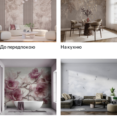
До передпокою
На кухню