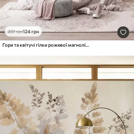
124
грн
207
грн
Гори та квітучі гілки рожевої магнолії, рельєфний пейзаж