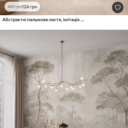
124
грн
207
грн
Абстрактні пальмове листя, імітація живопису