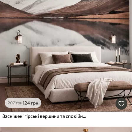
124
грн
207
грн
Засніжені гірські вершини та спокійне озеро з дзеркальним віддзеркаленням