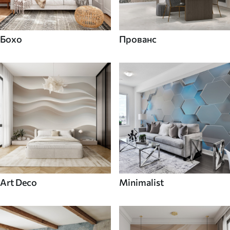
Бохо
Прованс
Art Deco
Minimalist