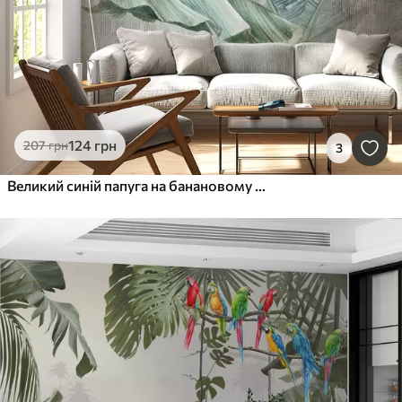
124
грн
207
грн
3
Великий синій папуга на банановому дереві з текстурою гранж бетон