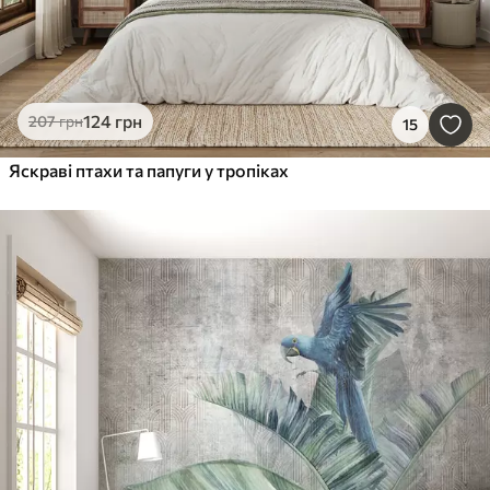
124
грн
207
грн
15
Яскраві птахи та папуги у тропіках