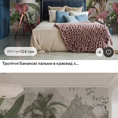
124
грн
207
грн
4
Тропічні бананові пальми в краєвид з ара і метеликів у вінтажному стилі