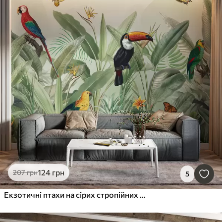
124
грн
207
грн
5
Екзотичні птахи на сірих стропійних листках