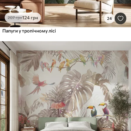
124
грн
207
грн
24
Папуги у тропічному лісі