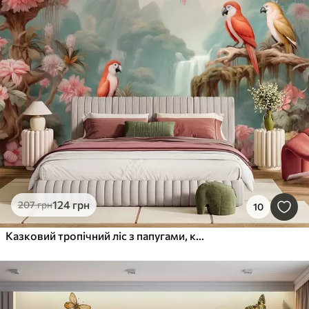
124
грн
207
грн
10
Казковий тропічний ліс з папугами, квітучими деревами з рожевими квітами та водоспадом