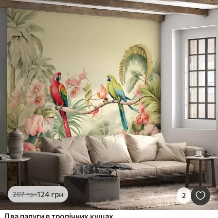
124
грн
207
грн
2
Два папуги в тропічних кущах