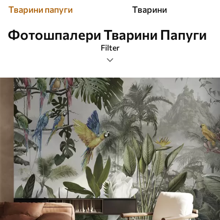
Тварини папуги
Тварини
Фотошпалери Тварини Папуги
Filter
Фільтр по тематиці
Орієнтація зображення
Фільр по кольору
Розумний
Очистити всі фільтри