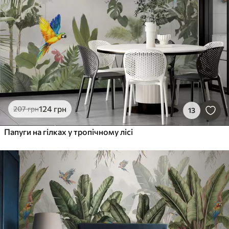
124
грн
207
грн
13
Папуги на гілках у тропічному лісі