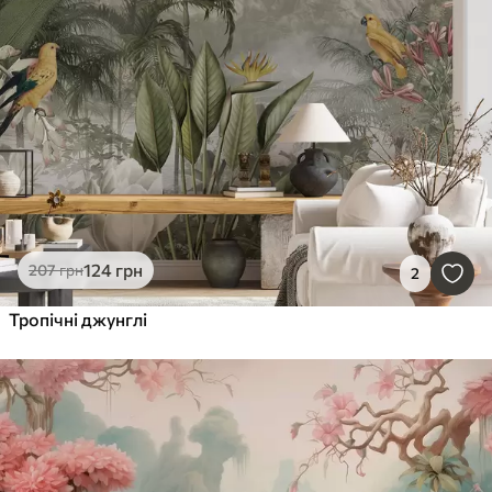
124
грн
207
грн
2
Тропічні джунглі