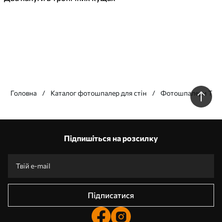
Головна
Каталог фотошпалер для стін
Фотошпалери Тва
Наші переваги
Відповіді:
1
Підпишіться на розсилку
Виготовлення за індивідуальними розмірами
Візьми участь у святкових акціях 2025 та отримай знижку
Безкоштовна професійна обробка фотографій
Промокоди зі знижками до замовлення!
Підписатися