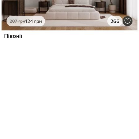
124
грн
266
207
грн
Півонії