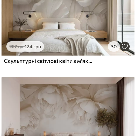
124
грн
30
207
грн
Скульптурні світлові квіти з м'якими пелюстками