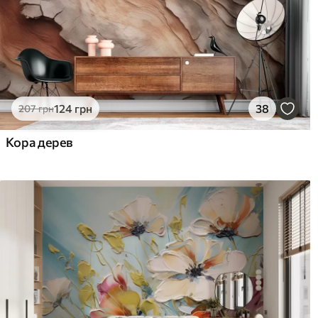
124
грн
38
207
грн
Кора дерев