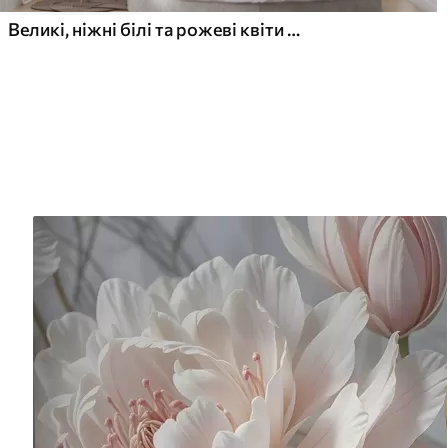
Великі, ніжні білі та рожеві квіти півонії з м'якими, пухнастими пелюстками на розмитому сірому тлі