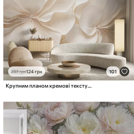
124
грн
101
207
грн
Крупним планом кремові текстуровані квіти з ніжними пелюстками, що спадають, створюють м'яку, елегантну та фактурну квіткову композицію