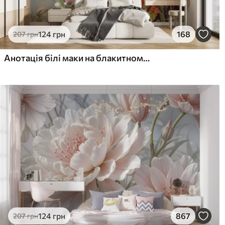
124
грн
168
207
грн
Анотація білі маки на блакитному тлі, імітація мазків
124
грн
867
207
грн