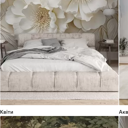
Квіти
Акв