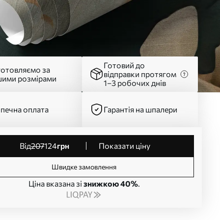
Готовий до
готовляємо за
відправки протягом
шими розмірами
1–3 робочих днів
печна оплата
Гарантія на шпалери
від
207
124
грн
Показати ціну
Швидке замовлення
Ціна вказана зі
знижкою 40%
.