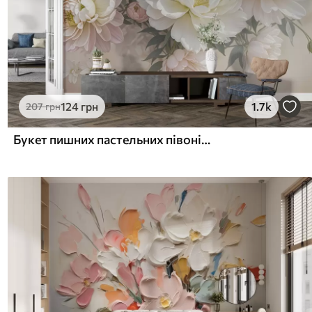
124
грн
1.7k
207
грн
Букет пишних пастельних півоній та інших квітів на м'якому розмитому тлі