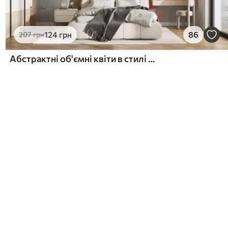
124
грн
86
207
грн
Абстрактні об'ємні квіти в стилі олійного живопису