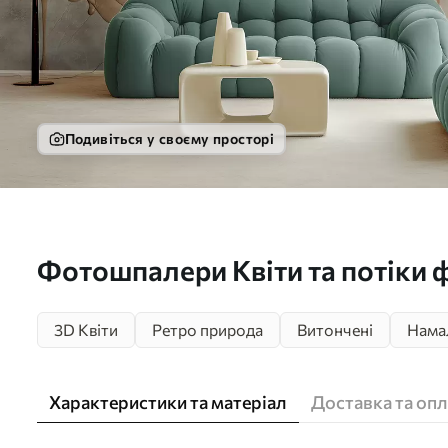
Подивіться у своєму просторі
Фотошпалери Квіти та потіки 
3D Квіти
Ретро природа
Витончені
Нама
Характеристики та матеріал
Доставка та опл