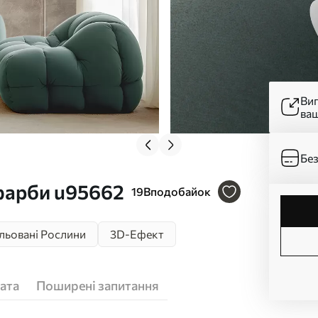
Ви
ва
Без
фарби u95662
19
Вподобайок
льовані Рослини
3D-Ефект
ата
Поширені запитання