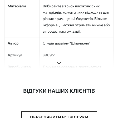
Матеріали
Вибирайте з трьох високоякісних
матеріалів, кожен з яких підходить для
різних приміщень і бюджетів. Більше
інформації можна отримати нижче або
в процесі кастомізації.
Автор
Студія дизайну "Шпалерня"
Артикул
u98951
Виробництво
Друк на замовлення, постачається
рулонами до 50 см завширшки
Додатково
Можна додати покриття лаком та/або
ВІДГУКИ НАШИХ КЛІЄНТІВ
клей для шпалер
Очищення
Обережно очищайте м’якою губкою.
Фотошпалери з покриттям лаком
можна мити водою
ПЕРЕГЛЯНУТИ ВСІ ВІДГУКИ