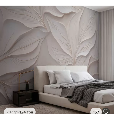
124
грн
157
207
грн