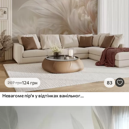
124
грн
83
207
грн
Невагоме пір'я у відтінках ванільного крему