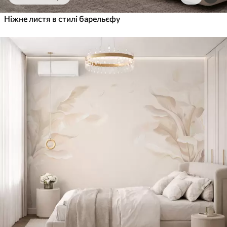
Ніжне листя в стилі барельєфу