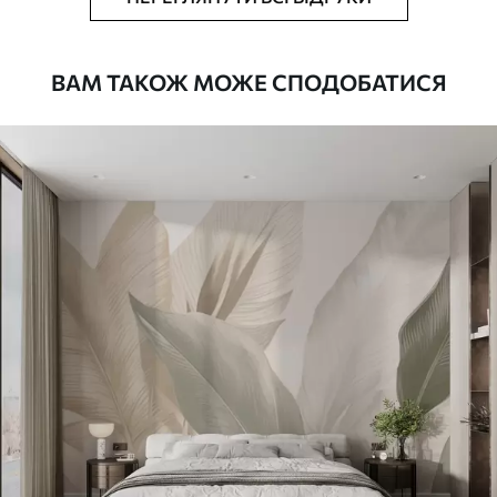
Як клеїти?
Наклеювання встик
ВАМ ТАКОЖ МОЖЕ СПОДОБАТИСЯ
Наші матеріали
Стандарт
831
499
грн
/м²
Преміум
1066
640
грн
/м²
Преміум Вініл
1216
730
грн
/м²
Peel and Stick
1458
875
грн
/м²