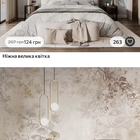
124
грн
263
207
грн
Ніжна велика квітка