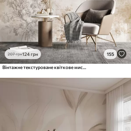
124
грн
155
207
грн
Вінтажне текстуроване квіткове мистецтво з ілюстраціями ніжних садових квітів і листя в стилі малюнка, м'які пастельні бежеві та сепійні тони