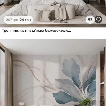
124
грн
53
207
грн
Тропічне листя в м'яких бежево-зелених тонах, з акварельним ефектом і ніжними переходами кольорів