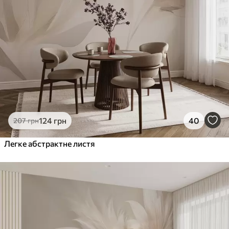
124
грн
40
207
грн
Легке абстрактне листя