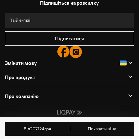
Підпишіться на розсилку
Підписатися
Змінити мову
Про продукт
Про компанію
0800359204
від
207
124
грн
Показати ціну
Редагування дозволів на файли cookie
© 2011-2026 Шпалерня. Усі права захищені. Власник: