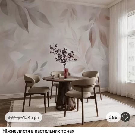
124
грн
256
207
грн
Ніжне листя в пастельних тонах