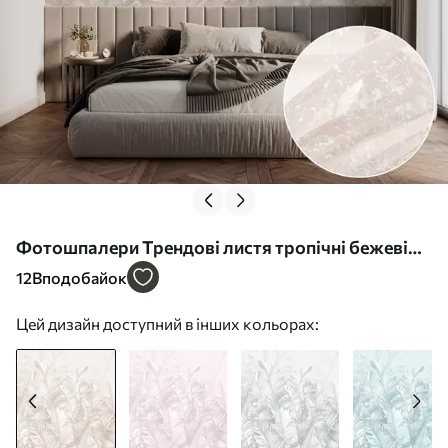
Фотошпалери Трендові листя тропічні бежеві
u98951
12
Вподобайок
Цей дизайн доступний в інших кольорах: