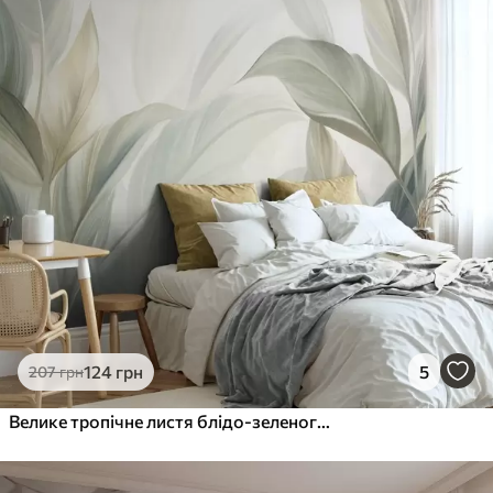
124
грн
5
207
грн
Велике тропічне листя блідо-зеленого кольору з ніжними пастельними відтінками та фактурним малюнком