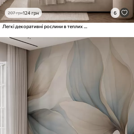
124
грн
6
207
грн
Легкі декоративні рослини в теплих кремових тонах