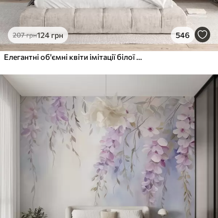
124
грн
546
207
грн
Елегантні об'ємні квіти імітації білої півонії з м'якими пелюстками та пастельно-жовтими серединками на світлому фоні