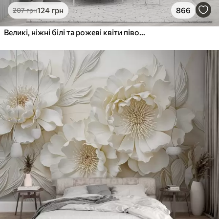
124
грн
866
207
грн
Великі, ніжні білі та рожеві квіти півонії з м'якими, пухнастими пелюстками на розмитому сірому тлі