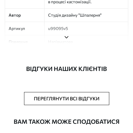
в процесі кастомізації.
Автор
Студія дизайну "Шпалерня"
Артикул
u99095v5
Поверхня
Напівматова
Виробництво
Друк на замовлення, постачається
рулонами до 50 см завширшки
ВІДГУКИ НАШИХ КЛІЄНТІВ
Додатково
Можна додати покриття лаком та/або
клей для шпалер
Очищення
Обережно очищайте м’якою губкою.
ПЕРЕГЛЯНУТИ ВСІ ВІДГУКИ
Фотошпалери з покриттям лаком
можна мити водою
ВАМ ТАКОЖ МОЖЕ СПОДОБАТИСЯ
Як клеїти?
Наклеювання встик