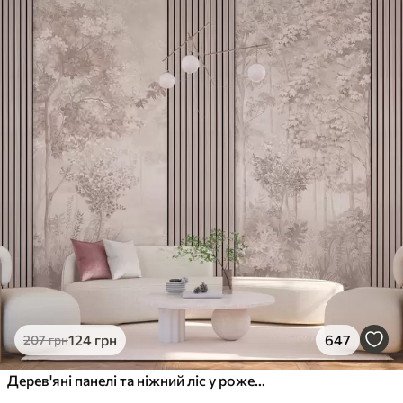
124
грн
647
207
грн
Дерев'яні панелі та ніжний ліс у рожевих тонах