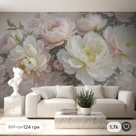
Наші матеріали
Стандарт
831
499
грн
/м²
Преміум
1066
640
грн
/м²
Преміум Вініл
1216
730
грн
/м²
Peel and Stick
1458
875
грн
/м²
124
грн
1.7k
207
грн