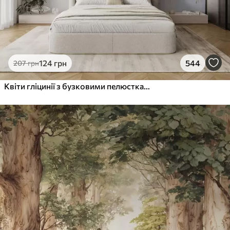
124
грн
544
207
грн
Квіти гліцинії з бузковими пелюстками та зеленим листям, що звисає з гілок, м'які пастельні кольори, пастельний фон