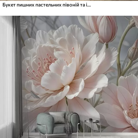
Букет пишних пастельних півоній та інших квітів на м'якому розмитому тлі