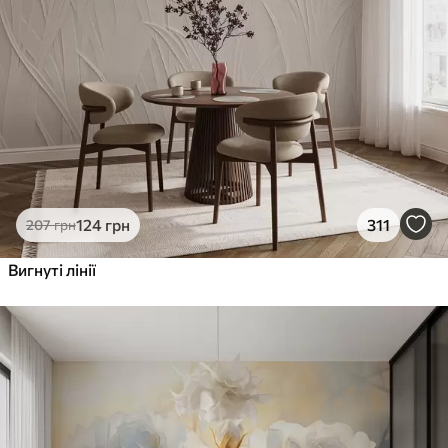
124
грн
311
207
грн
Вигнуті лінії