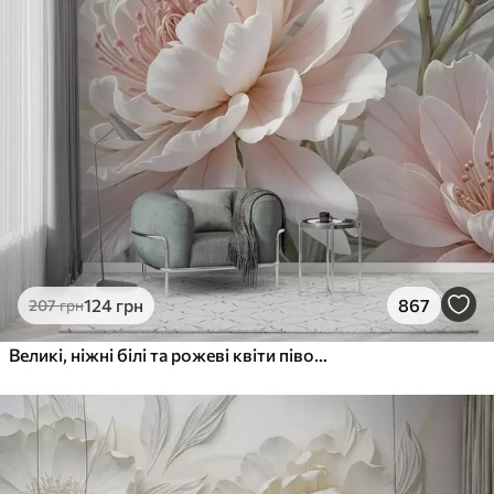
124
грн
867
207
грн
Великі, ніжні білі та рожеві квіти півонії з м'якими, пухнастими пелюстками на розмитому сірому тлі