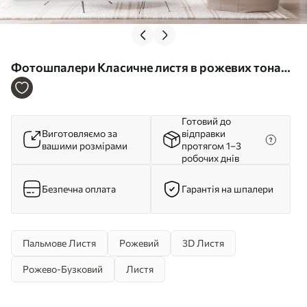
Фотошпалери Класичне листя в рожевих тонах
квадратної форми в рожевих тонах w00019d1v4
Готовий до
Виготовляємо за
відправки
вашими розмірами
протягом 1–3
робочих днів
Безпечна оплата
Гарантія на шпалери
Пальмове Листя
Рожевий
3D Листя
Рожево-Бузковий
Листя