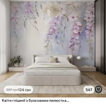
124
грн
547
207
грн
Квіти гліцинії з бузковими пелюстками та зеленим листям, що звисає з гілок, м'які пастельні кольори, пастельний фон