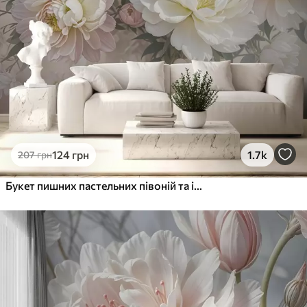
Преміум Вініл
1216
730
грн
/м²
Peel and Stick
1458
875
грн
/м²
124
грн
1.7k
207
грн
Букет пишних пастельних півоній та інших квітів на м'якому розмитому тлі