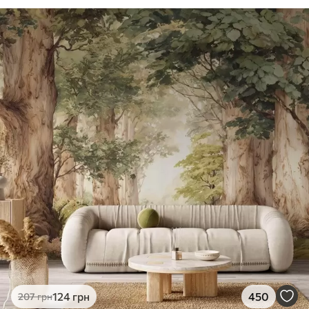
124
грн
450
207
грн