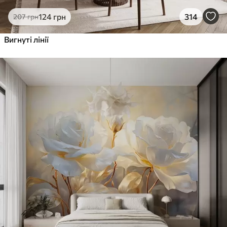
124
грн
314
207
грн
Вигнуті лінії