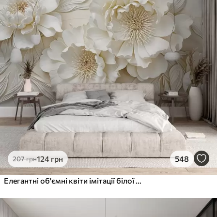
124
грн
548
207
грн
Елегантні об'ємні квіти імітації білої півонії з м'якими пелюстками та пастельно-жовтими серединками на світлому фоні