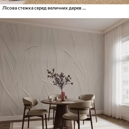
Лісова стежка серед величних дерев у стилі акварелі