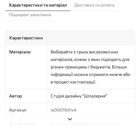
Характеристики та матеріал
Доставка та оплата
Поширені запитання
Характеристики
Матеріали
Вибирайте з трьох високоякісних
матеріалів, кожен з яких підходить для
різних приміщень і бюджетів. Більше
інформації можна отримати нижче або
в процесі кастомізації.
Автор
Студія дизайну "Шпалерня"
Артикул
w00019d1v4
Виробництво
Друк на замовлення, постачається
рулонами до 50 см завширшки