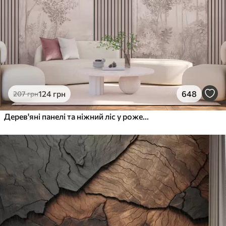
124
грн
648
207
грн
Дерев'яні панелі та ніжний ліс у рожевих тонах