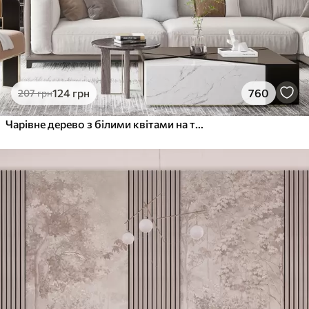
124
грн
760
207
грн
Чарівне дерево з білими квітами на тлі хмар в цікавому стилі в ніжних теплих тонах