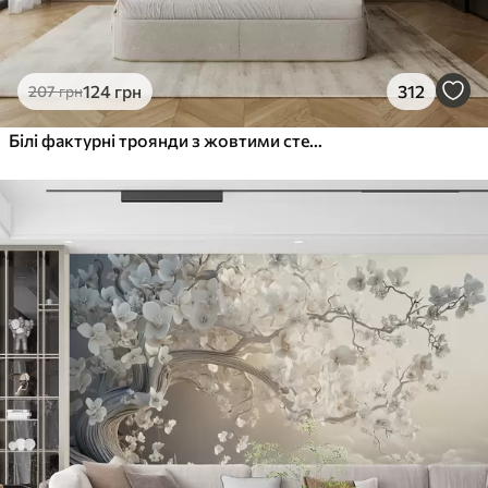
124
грн
312
207
грн
Білі фактурні троянди з жовтими стеблами і листям, м'яке освітлення, світлий фон з розмитими квітковими формами