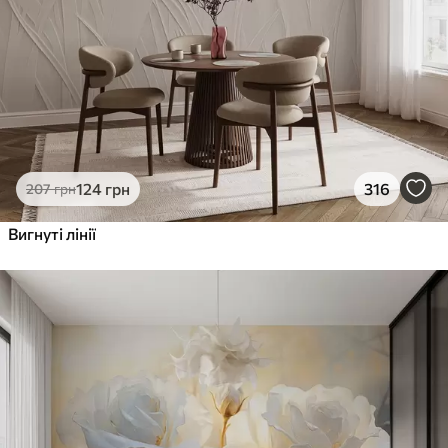
124
грн
316
207
грн
Вигнуті лінії