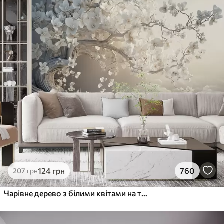
124
грн
760
207
грн
Чарівне дерево з білими квітами на тлі хмар в цікавому стилі в ніжних теплих тонах