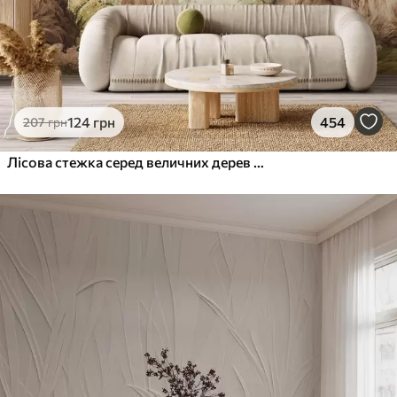
124
грн
454
207
грн
Лісова стежка серед величних дерев у стилі акварелі