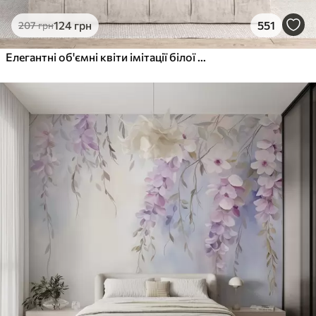
124
грн
551
207
грн
Елегантні об'ємні квіти імітації білої півонії з м'якими пелюстками та пастельно-жовтими серединками на світлому фоні