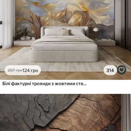
124
грн
314
207
грн
Білі фактурні троянди з жовтими стеблами і листям, м'яке освітлення, світлий фон з розмитими квітковими формами