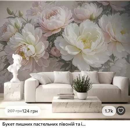
Стандарт
831
499
грн
/м²
Преміум
1066
640
грн
/м²
Преміум Вініл
1216
730
грн
/м²
Peel and Stick
1458
875
грн
/м²
124
грн
1.7k
207
грн
Букет пишних пастельних півоній та інших квітів на м'якому розмитому тлі