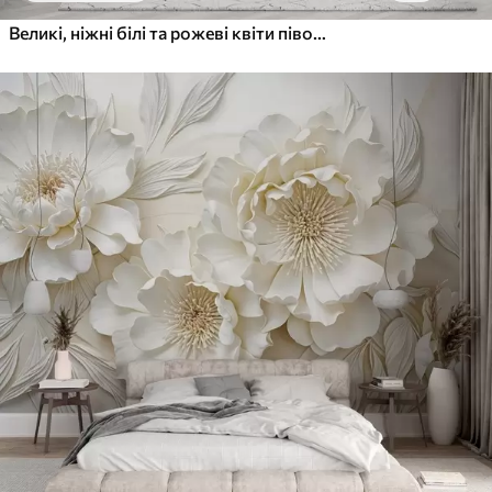
Великі, ніжні білі та рожеві квіти півонії з м'якими, пухнастими пелюстками на розмитому сірому тлі