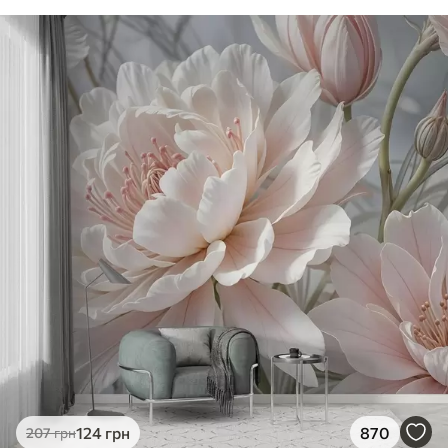
124
грн
870
207
грн