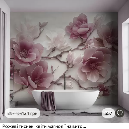
124
грн
557
207
грн
Рожеві тиснені квіти магнолії на витонченій гілці