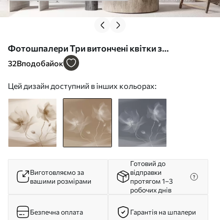
Фотошпалери Три витончені квітки з
напівпрозорими пелюстками, переплетеними
32
Вподобайок
стрічками світла і вітру в сепії w01932v1
Цей дизайн доступний в інших кольорах:
Готовий до
Виготовляємо за
відправки
вашими розмірами
протягом 1–3
робочих днів
Безпечна оплата
Гарантія на шпалери