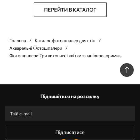
ПЕРЕЙТИ В КАТАЛОГ
Головна
Каталог фотошпалер для стін
Акварельні Фотошпалери
Фотошпалери Три витончені квітки з напівпрозорими
пелюстками, переплетеними стрічками світла і вітру в сепії
w01932v1
Підпишіться на розсилку
Підписатися