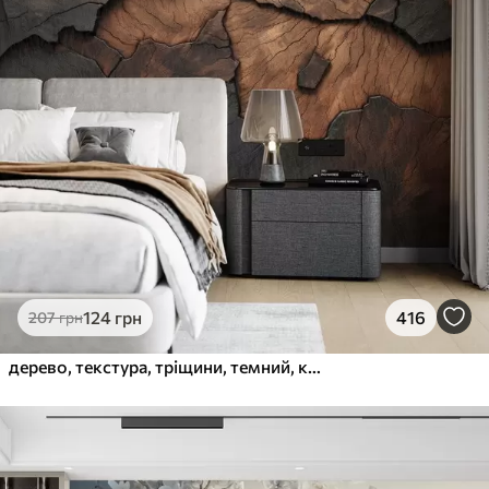
124
грн
416
207
грн
дерево, текстура, тріщини, темний, кора, поверхня