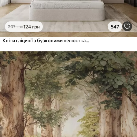
124
грн
547
207
грн
Квіти гліцинії з бузковими пелюстками та зеленим листям, що звисає з гілок, м'які пастельні кольори, пастельний фон