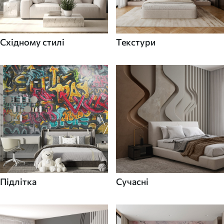
Східному стилі
Текстури
Підлітка
Сучасні