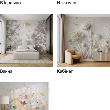
В Їдальню
На стелю
Ванна
Кабінет