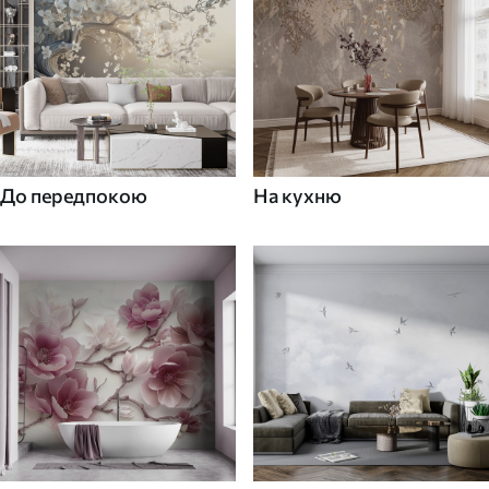
До передпокою
На кухню