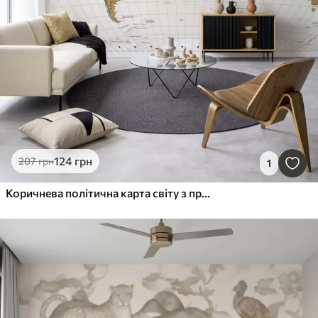
124
грн
207
грн
1
Коричнева політична карта світу з прапорами на українській мові