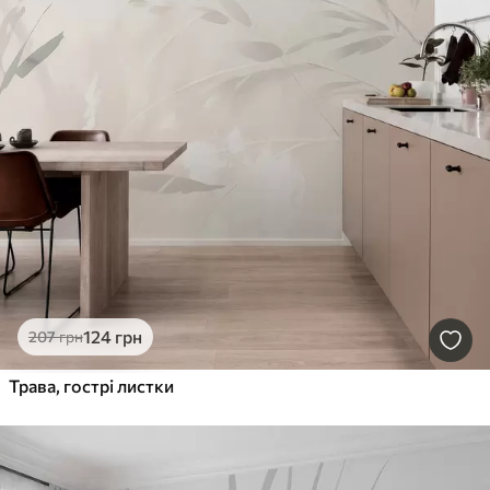
124
грн
207
грн
Трава, гострі листки