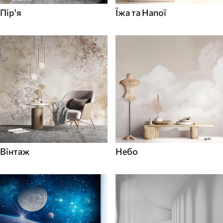
Пір'я
Їжа та Напої
Вінтаж
Небо