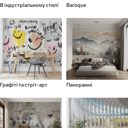
В індустріальному стилі
Baroque
Графіті та стріт-арт
Панорамні