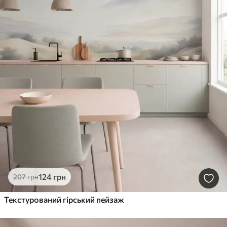
124
грн
207
грн
Текстурований гірський пейзаж