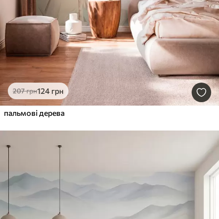
124
грн
207
грн
пальмові дерева