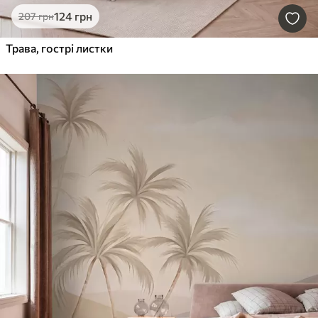
124
грн
207
грн
Трава, гострі листки