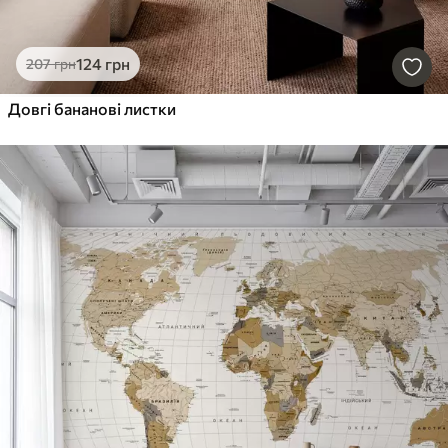
124
грн
207
грн
Довгі бананові листки