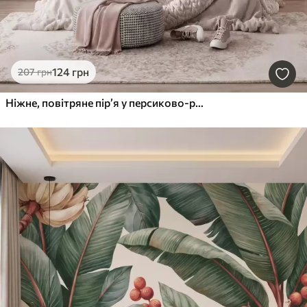
124
грн
207
грн
Ніжне, повітряне пір’я у персиково-рожевій мряці з мерехтінням