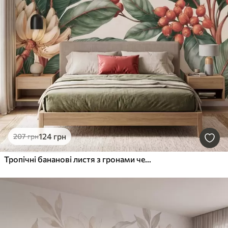
124
грн
207
грн
Тропічні бананові листя з гронами червоних кавових ягід, у стилі акварелі