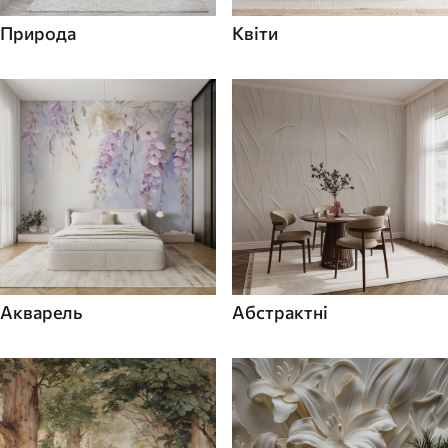
Природа
Квіти
Акварель
Абстрактні