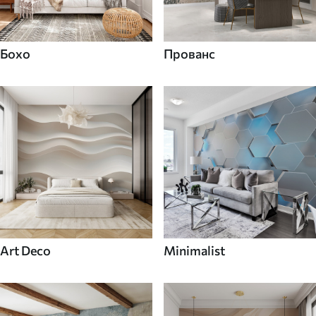
Бохо
Прованс
Art Deco
Minimalist