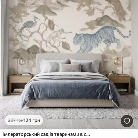
124
грн
207
грн
Імператорський сад із тваринами в східному стилі — мавпа, леопард, тигр, павич і чапля