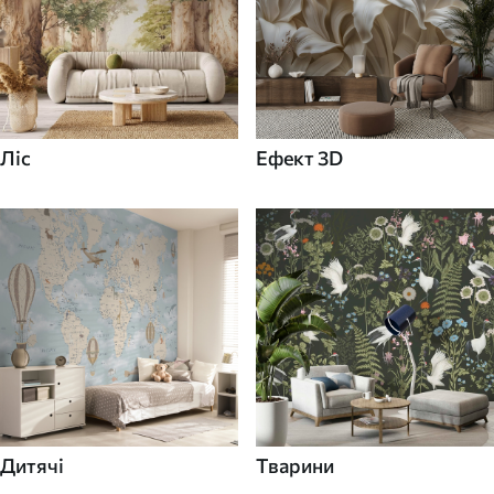
Ліс
Ефект 3D
Дитячі
Тварини