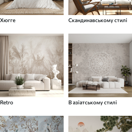
Хюгге
Скандинавському стилі
Retro
В азіатському стилі