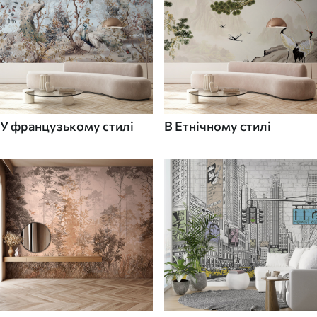
У французькому стилі
В Етнічному стилі