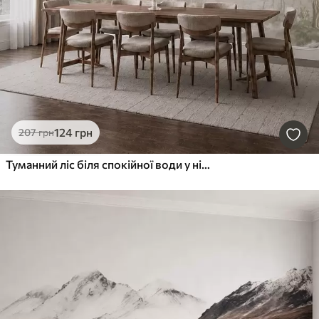
124
грн
207
грн
Туманний ліс біля спокійної води у ніжних природних пастельних тонах