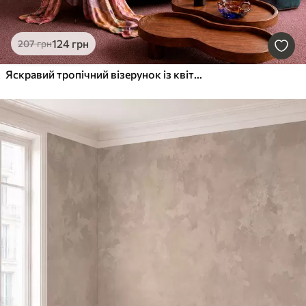
124
грн
207
грн
Яскравий тропічний візерунок із квітами, листям та барвистими фруктами