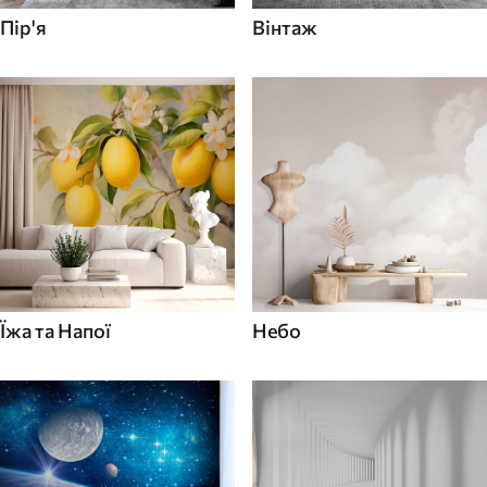
Пір'я
Вінтаж
Їжа та Напої
Небо