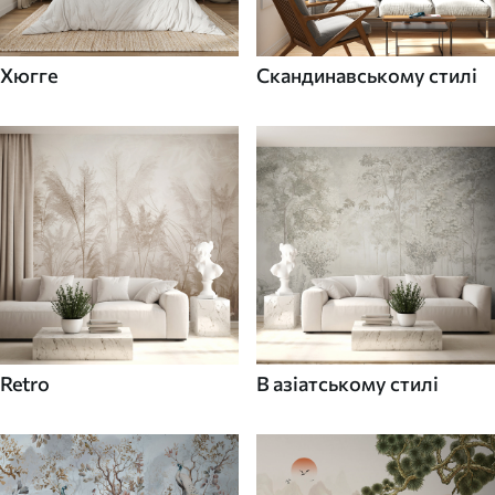
Хюгге
Скандинавському стилі
Retro
В азіатському стилі