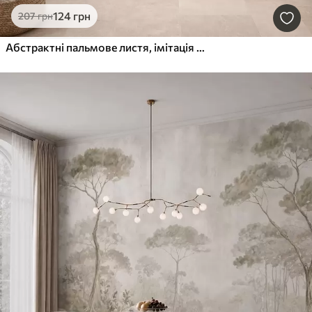
124
грн
207
грн
Абстрактні пальмове листя, імітація живопису