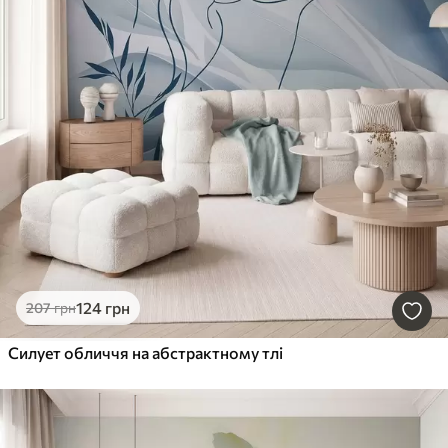
124
грн
207
грн
Силует обличчя на абстрактному тлі