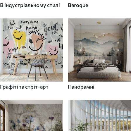
В індустріальному стилі
Baroque
Графіті та стріт-арт
Панорамні