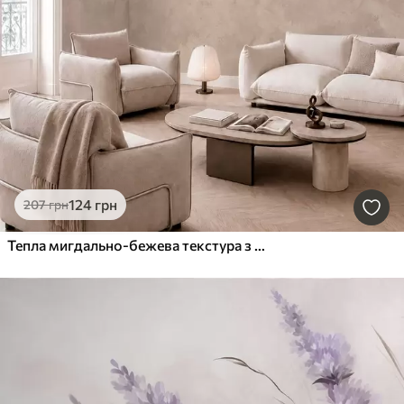
124
грн
207
грн
Тепла мигдально-бежева текстура з м'якими природними переходами відтінків