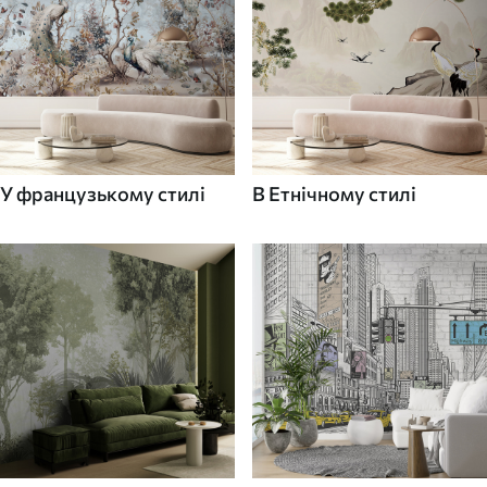
У французькому стилі
В Етнічному стилі