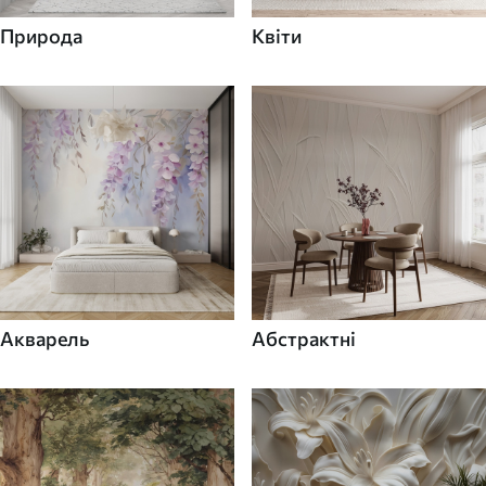
Природа
Квіти
Акварель
Абстрактні