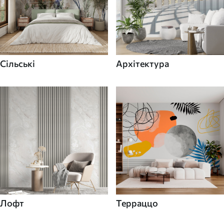
Сільські
Архітектура
Лофт
Терраццо