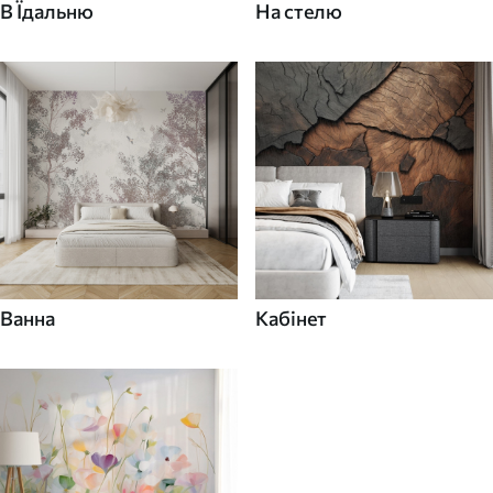
В Їдальню
На стелю
Ванна
Кабінет