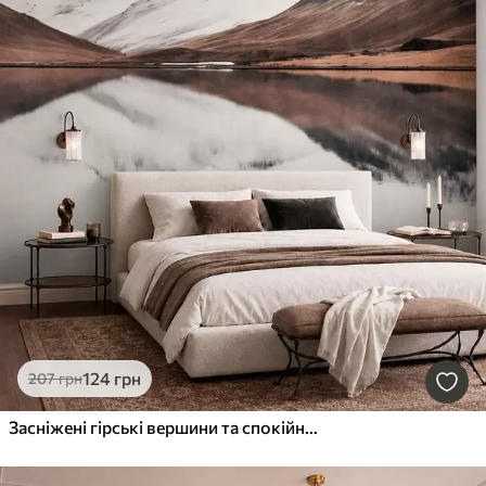
124
грн
207
грн
Засніжені гірські вершини та спокійне озеро з дзеркальним віддзеркаленням