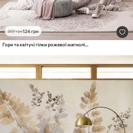
124
грн
207
грн
Гори та квітучі гілки рожевої магнолії, рельєфний пейзаж