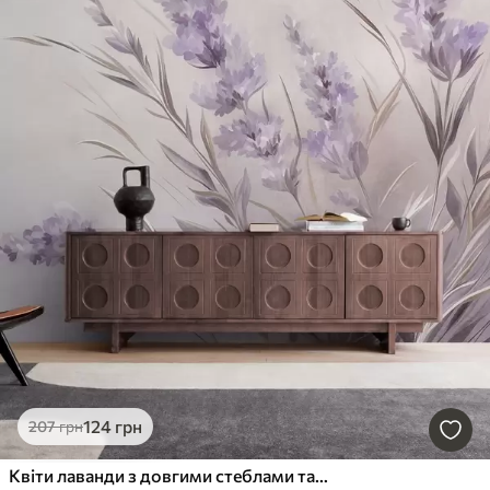
124
грн
207
грн
Квіти лаванди з довгими стеблами та листям, м'яка пастельна текстурована ілюстрація