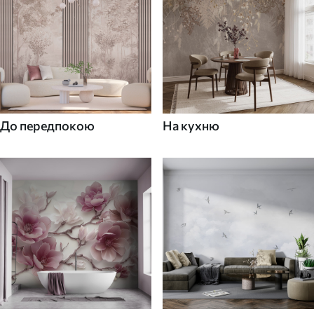
До передпокою
На кухню