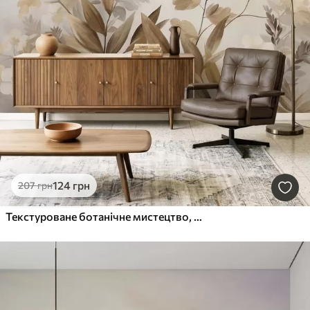
124
грн
207
грн
Текстуроване ботанічне мистецтво, різноманітні рослини та листя у відтінках коричневого та бежевого