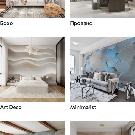
Бохо
Прованс
Art Deco
Minimalist