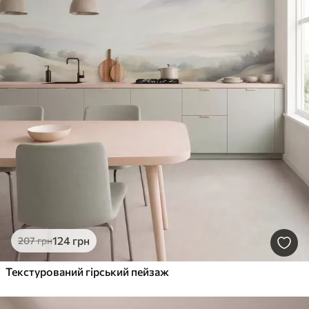
124
грн
207
грн
Текстурований гірський пейзаж