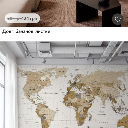
124
грн
207
грн
Довгі бананові листки