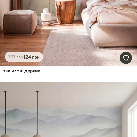
124
грн
207
грн
пальмові дерева