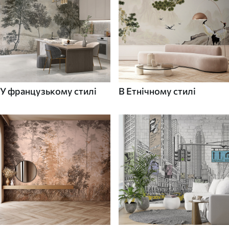
У французькому стилі
В Етнічному стилі