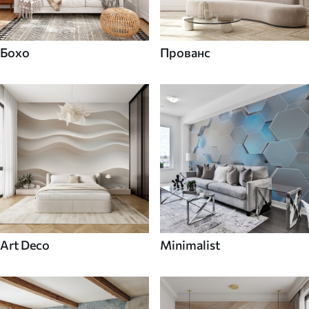
Бохо
Прованс
Art Deco
Minimalist