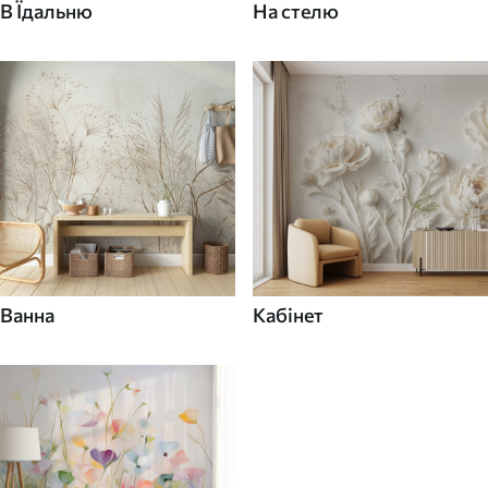
В Їдальню
На стелю
Ванна
Кабінет