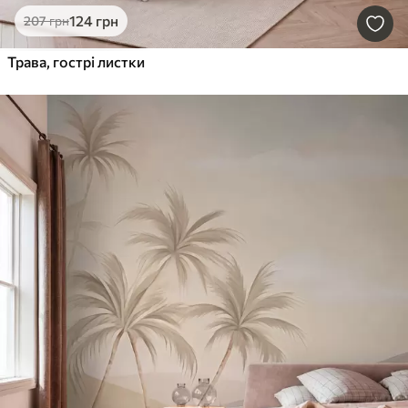
124
грн
207
грн
Трава, гострі листки