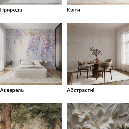
Природа
Квіти
Акварель
Абстрактні