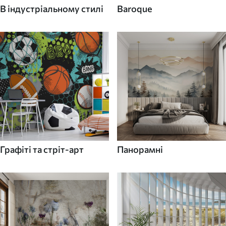
В індустріальному стилі
Baroque
Графіті та стріт-арт
Панорамні