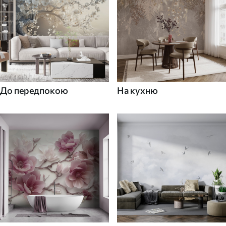
До передпокою
На кухню