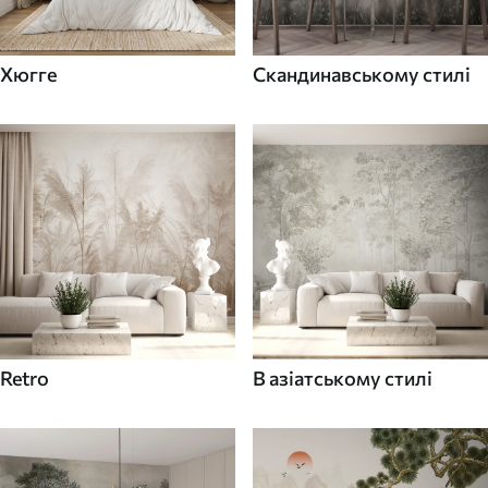
Хюгге
Скандинавському стилі
Retro
В азіатському стилі