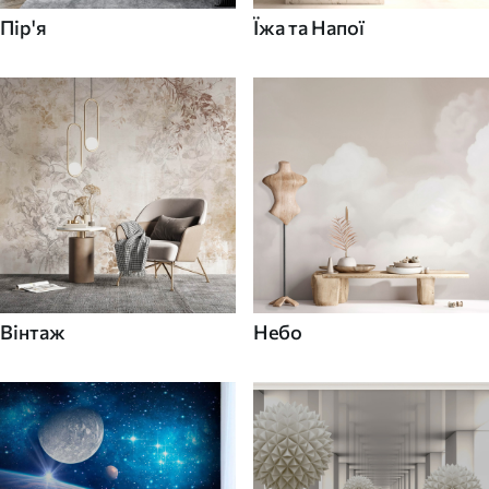
Пір'я
Їжа та Напої
Вінтаж
Небо