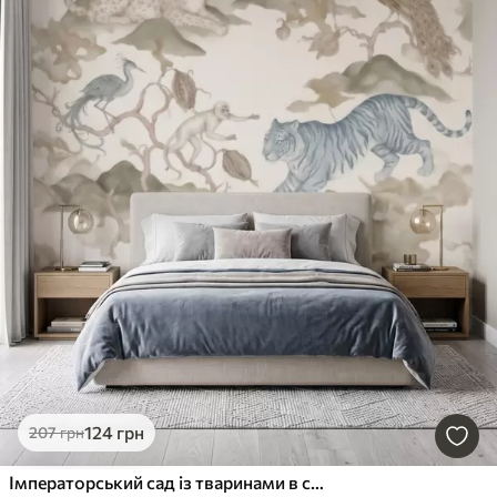
124
грн
207
грн
Імператорський сад із тваринами в східному стилі — мавпа, леопард, тигр, павич і чапля