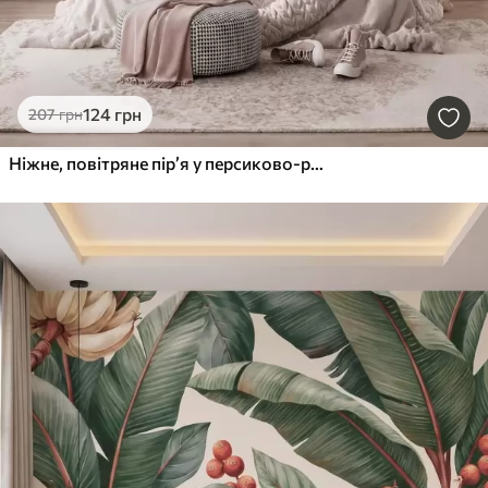
124
грн
207
грн
Ніжне, повітряне пір’я у персиково-рожевій мряці з мерехтінням