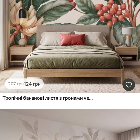
124
грн
207
грн
Тропічні бананові листя з гронами червоних кавових ягід, у стилі акварелі