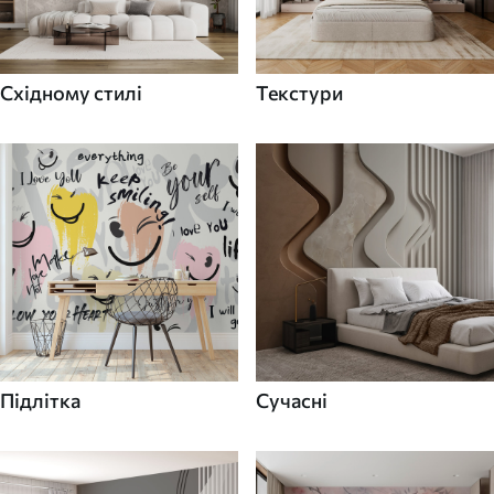
Східному стилі
Текстури
Підлітка
Сучасні