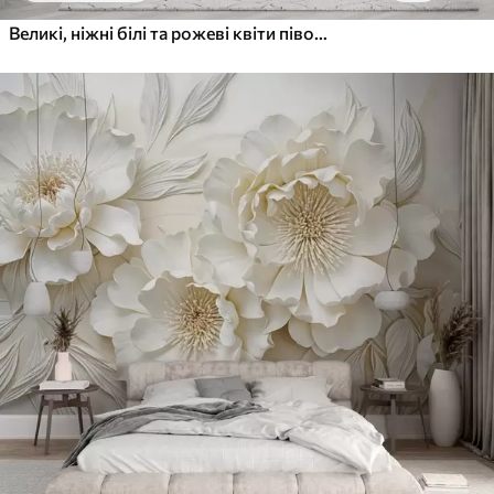
Великі, ніжні білі та рожеві квіти півонії з м'якими, пухнастими пелюстками на розмитому сірому тлі