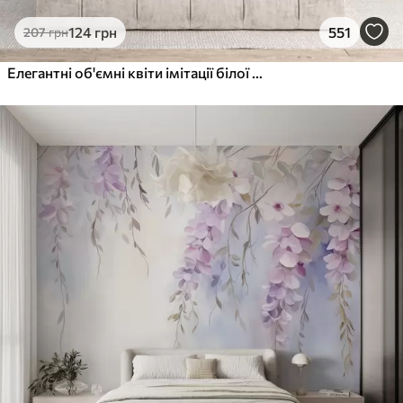
124
грн
551
207
грн
Елегантні об'ємні квіти імітації білої півонії з м'якими пелюстками та пастельно-жовтими серединками на світлому фоні