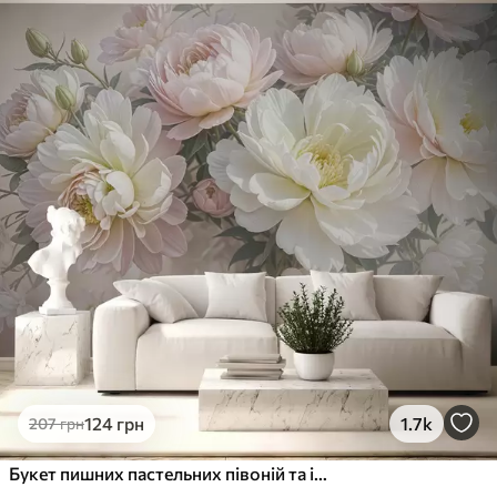
Стандарт
831
499
грн
/м²
Преміум
1066
640
грн
/м²
Преміум Вініл
1216
730
грн
/м²
Peel and Stick
1458
875
грн
/м²
124
грн
1.7k
207
грн
Букет пишних пастельних півоній та інших квітів на м'якому розмитому тлі