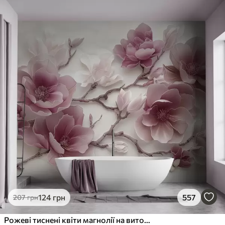
124
грн
557
207
грн
Рожеві тиснені квіти магнолії на витонченій гілці