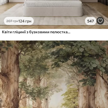
124
грн
547
207
грн
Квіти гліцинії з бузковими пелюстками та зеленим листям, що звисає з гілок, м'які пастельні кольори, пастельний фон