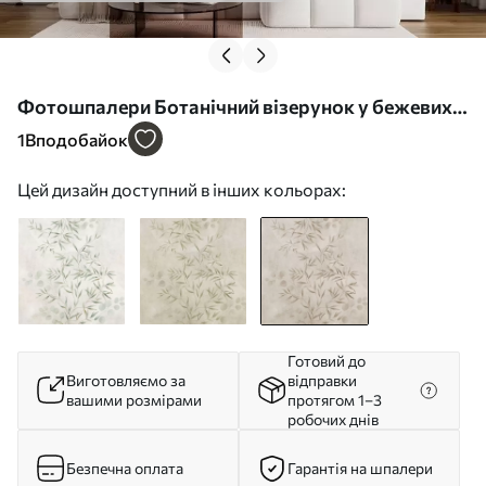
Фотошпалери Ботанічний візерунок у бежевих
та коричневих відтінках w05424v2
1
Вподобайок
Цей дизайн доступний в інших кольорах:
Готовий до
Виготовляємо за
відправки
вашими розмірами
протягом 1–3
робочих днів
Безпечна оплата
Гарантія на шпалери