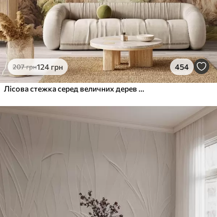
124
грн
454
207
грн
Лісова стежка серед величних дерев у стилі акварелі