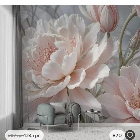
124
грн
870
207
грн