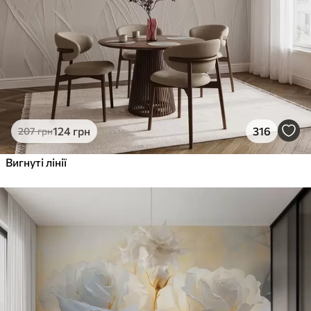
124
грн
316
207
грн
Вигнуті лінії