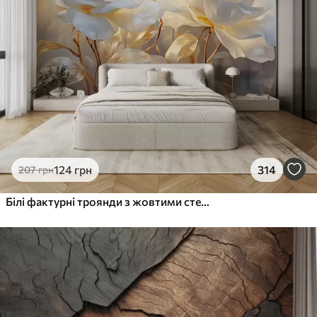
124
грн
314
207
грн
Білі фактурні троянди з жовтими стеблами і листям, м'яке освітлення, світлий фон з розмитими квітковими формами