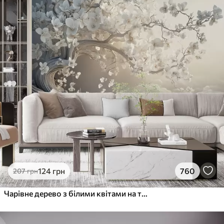
124
грн
760
207
грн
Чарівне дерево з білими квітами на тлі хмар в цікавому стилі в ніжних теплих тонах