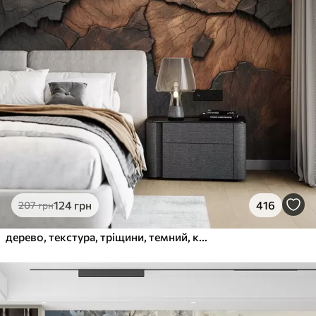
124
грн
416
207
грн
дерево, текстура, тріщини, темний, кора, поверхня