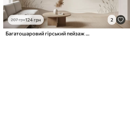
124
грн
2
207
грн
Багатошаровий гірський пейзаж над тихим озером у теплих бежевих тонах