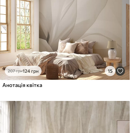
лаком можна мити водою
Як клеїти?
Наклеювання встик
Наші матеріали
Стандарт
Пр
831
106
499
грн
/м²
124
грн
15
207
грн
Преміум Вініл
Pee
Анотація квітка
1216
145
730
грн
/м²