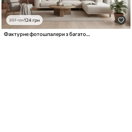
124
грн
207
грн
Фактурне фотошпалери з багатошаровими піщаними утвореннями у теплій бежевій гамі