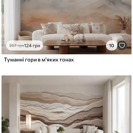
124
грн
10
207
грн
Туманні гори в м'яких тонах