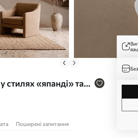
Ви
ва
Без
у стилях «япанді» та
ата
Поширені запитання