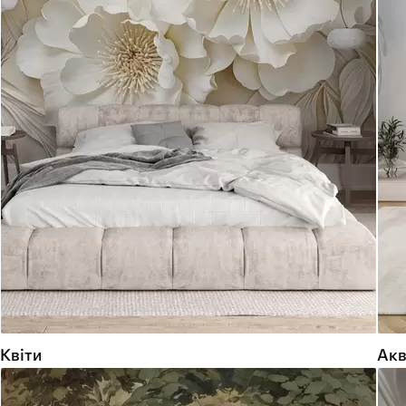
Квіти
Акв