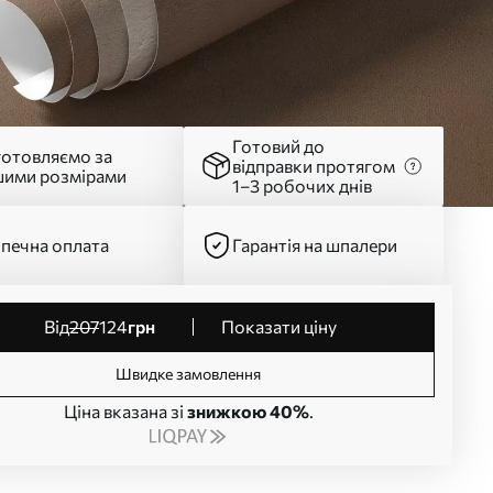
Готовий до
готовляємо за
відправки протягом
шими розмірами
1–3 робочих днів
печна оплата
Гарантія на шпалери
від
207
124
грн
Показати ціну
Швидке замовлення
Ціна вказана зі
знижкою 40%
.