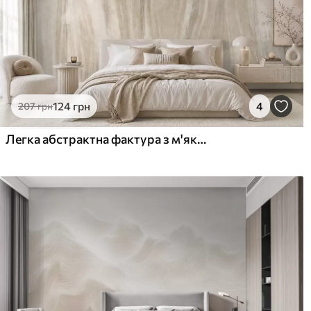
124
грн
4
207
грн
Легка абстрактна фактура з м'якими вертикальними переходами у кремових відтінках