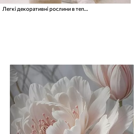
Легкі декоративні рослини в теплих кремових тонах