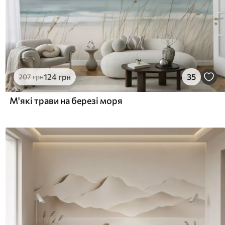
124
грн
35
207
грн
М'які трави на березі моря