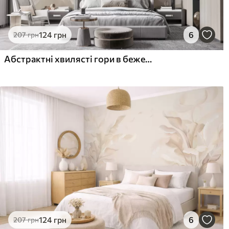
124
грн
6
207
грн
Абстрактні хвилясті гори в бежевій гамі в мінімалістичному стилі
124
грн
6
207
грн