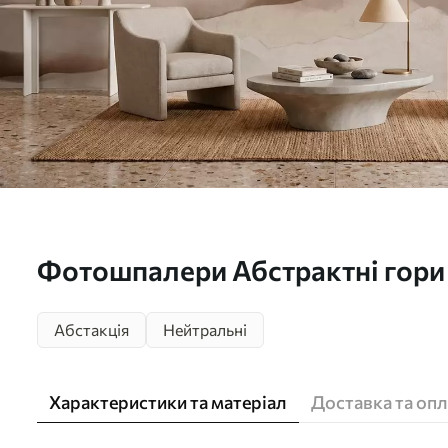
Фотошпалери Абстрактні гори 
мінімалізм w05434
Абстакція
Нейтральні
Характеристики та матеріал
Доставка та опл