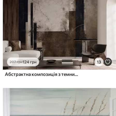
124
грн
13
207
грн
Абстрактна композиція з темними лініями та фактурами