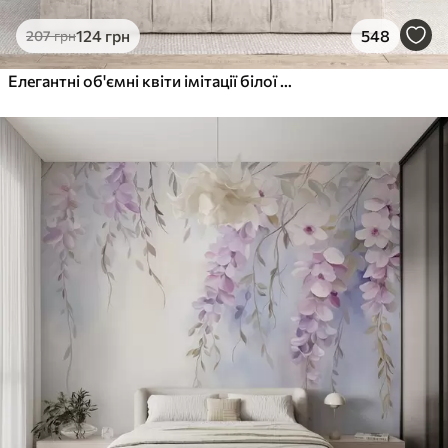
124
грн
548
207
грн
Елегантні об'ємні квіти імітації білої півонії з м'якими пелюстками та пастельно-жовтими серединками на світлому фоні