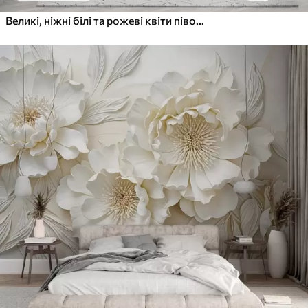
Великі, ніжні білі та рожеві квіти півонії з м'якими, пухнастими пелюстками на розмитому сірому тлі