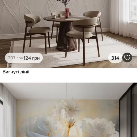
124
грн
314
207
грн
Вигнуті лінії