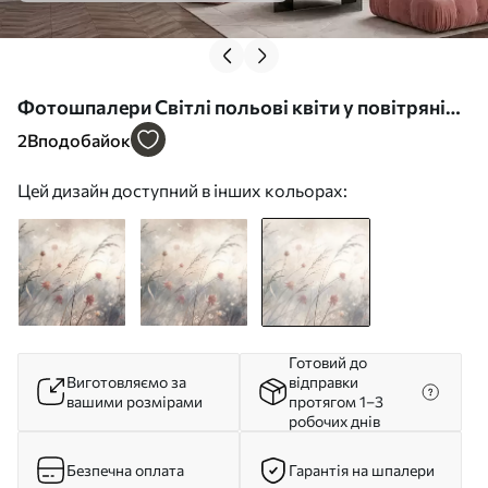
Фотошпалери Світлі польові квіти у повітряній
композиції w05538v2
2
Вподобайок
Цей дизайн доступний в інших кольорах:
Готовий до
Виготовляємо за
відправки
вашими розмірами
протягом 1–3
робочих днів
Безпечна оплата
Гарантія на шпалери