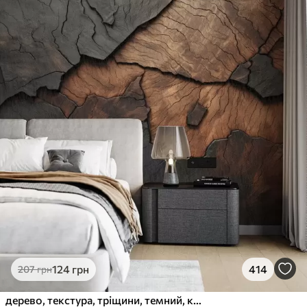
124
грн
414
207
грн
дерево, текстура, тріщини, темний, кора, поверхня