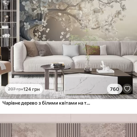
124
грн
760
207
грн
Чарівне дерево з білими квітами на тлі хмар в цікавому стилі в ніжних теплих тонах