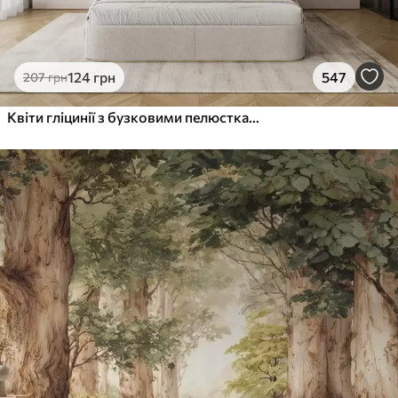
124
грн
547
207
грн
Квіти гліцинії з бузковими пелюстками та зеленим листям, що звисає з гілок, м'які пастельні кольори, пастельний фон