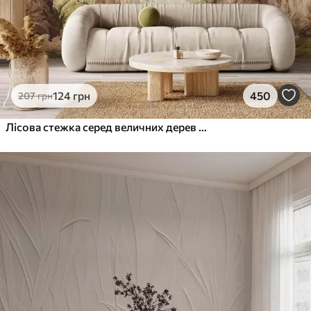
124
грн
450
207
грн
Лісова стежка серед величних дерев у стилі акварелі