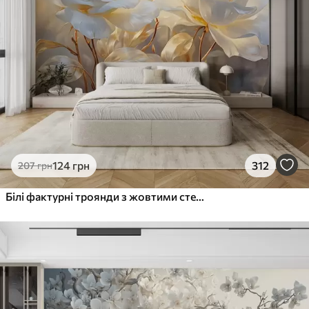
124
грн
312
207
грн
Білі фактурні троянди з жовтими стеблами і листям, м'яке освітлення, світлий фон з розмитими квітковими формами