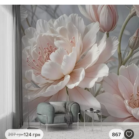
124
грн
867
207
грн