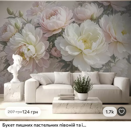
Стандарт
831
499
грн
/м²
Преміум
1066
640
грн
/м²
Преміум Вініл
1216
730
грн
/м²
Peel and Stick
1458
875
грн
/м²
124
грн
1.7k
207
грн
Букет пишних пастельних півоній та інших квітів на м'якому розмитому тлі