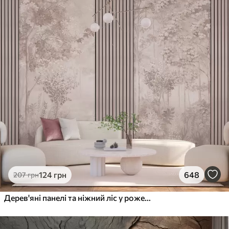
124
грн
648
207
грн
Дерев'яні панелі та ніжний ліс у рожевих тонах