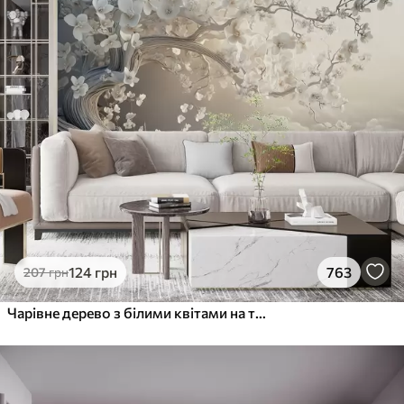
124
грн
763
207
грн
Чарівне дерево з білими квітами на тлі хмар в цікавому стилі в ніжних теплих тонах