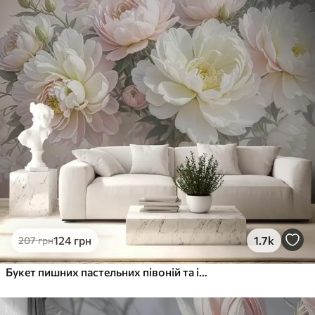
Преміум
1066
640
грн
/м²
Преміум Вініл
1216
730
грн
/м²
Peel and Stick
1458
875
грн
/м²
124
грн
1.7k
207
грн
Букет пишних пастельних півоній та інших квітів на м'якому розмитому тлі