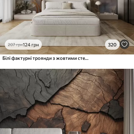
124
грн
320
207
грн
Білі фактурні троянди з жовтими стеблами і листям, м'яке освітлення, світлий фон з розмитими квітковими формами