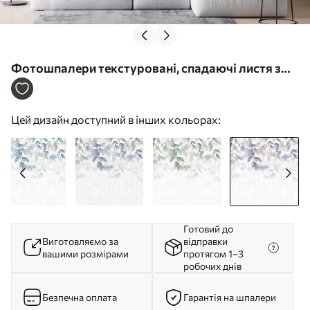
Фотошпалери текстуровані, спадаючі листя з
квітами у відтінках фіолетового та бежевого
w05565v3
Цей дизайн доступний в інших кольорах:
Готовий до
Виготовляємо за
відправки
вашими розмірами
протягом 1–3
робочих днів
Безпечна оплата
Гарантія на шпалери