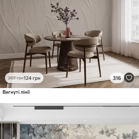
124
грн
316
207
грн
Вигнуті лінії