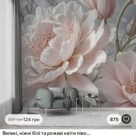
124
грн
875
207
грн
Великі, ніжні білі та рожеві квіти півонії з м'якими, пухнастими пелюстками на розмитому сірому тлі