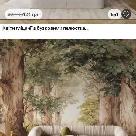
124
грн
551
207
грн
Квіти гліцинії з бузковими пелюстками та зеленим листям, що звисає з гілок, м'які пастельні кольори, пастельний фон