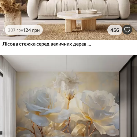
124
грн
456
207
грн
Лісова стежка серед величних дерев у стилі акварелі