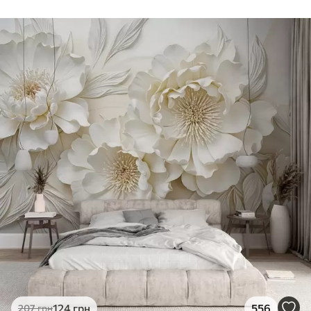
124
грн
556
207
грн