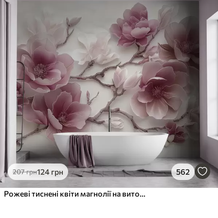
124
грн
562
207
грн
Рожеві тиснені квіти магнолії на витонченій гілці