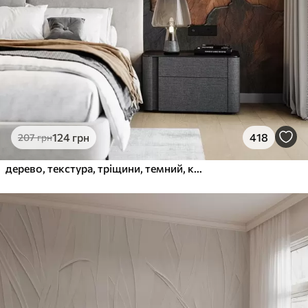
124
грн
418
207
грн
дерево, текстура, тріщини, темний, кора, поверхня