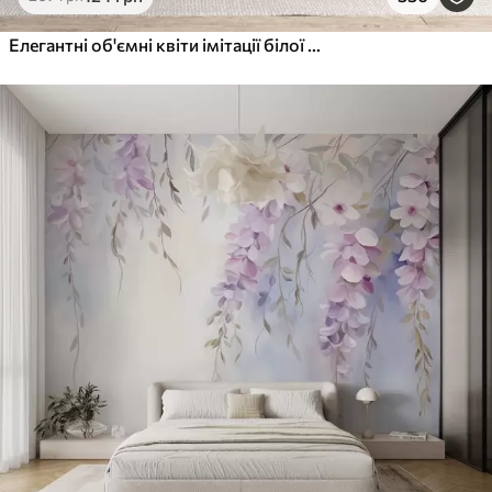
Елегантні об'ємні квіти імітації білої півонії з м'якими пелюстками та пастельно-жовтими серединками на світлому фоні