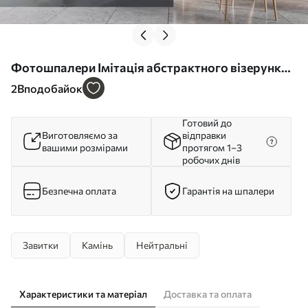
Фотошпалери Імітація абстрактного візерунка
під мармур w05590
2
Вподобайок
Готовий до
Виготовляємо за
відправки
вашими розмірами
протягом 1–3
робочих днів
Безпечна оплата
Гарантія на шпалери
Завитки
Камінь
Нейтральні
Характеристики та матеріал
Доставка та оплата