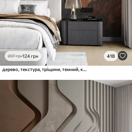
1216
730
грн
/м²
Peel and Stick
1458
875
грн
/м²
124
грн
418
207
грн
дерево, текстура, тріщини, темний, кора, поверхня