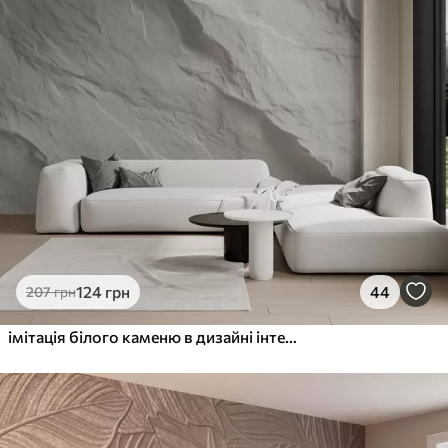
124
грн
44
207
грн
імітація білого каменю в дизайні інтер'єру