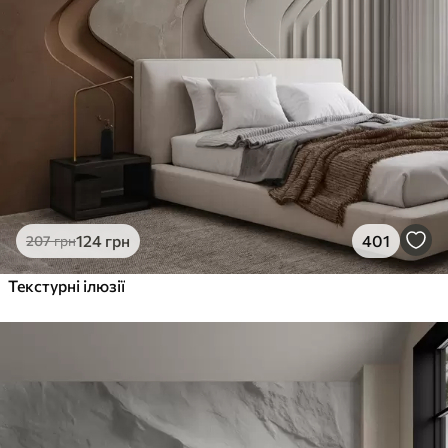
124
грн
401
207
грн
Текстурні ілюзії