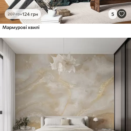
124
грн
5
207
грн
Мармурові хвилі