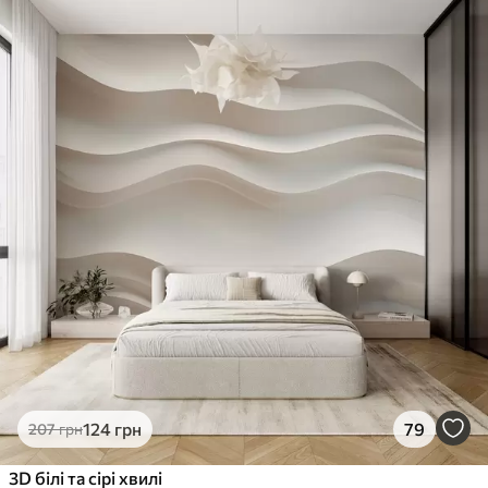
124
грн
79
207
грн
3D білі та сірі хвилі