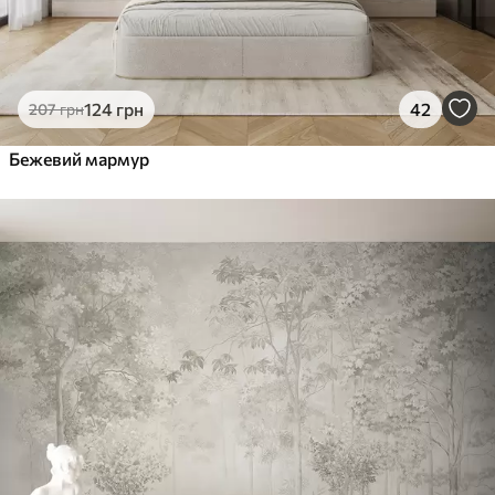
124
грн
42
207
грн
Бежевий мармур