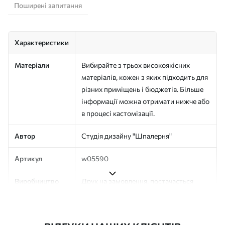
Поширені запитання
Характеристики
Матеріали
Вибирайте з трьох високоякісних
матеріалів, кожен з яких підходить для
різних приміщень і бюджетів. Більше
інформації можна отримати нижче або
в процесі кастомізації.
Автор
Студія дизайну "Шпалерня"
Артикул
w05590
Виробництво
Друк на замовлення, постачається
рулонами до 50 см завширшки
Додатково
Можна додати покриття лаком та/або