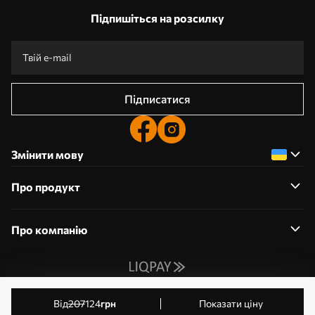
Підпишіться на розсилку
Підписатися
Змінити мову
Про продукт
Про компанію
0800359204
від
207
124
грн
Показати ціну
Редагування дозволів на файли cookie