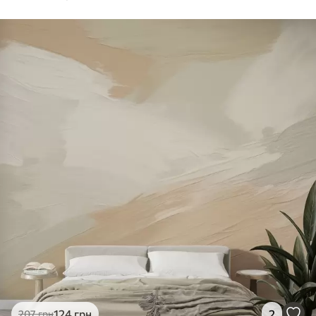
124
грн
2
207
грн