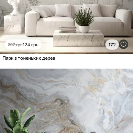
124
грн
172
207
грн
Парк з тоненьких дерев