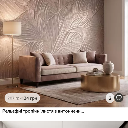
124
грн
2
207
грн
Рельєфні тропічні листя з витонченим рельєфом у теплих бежевих тонах