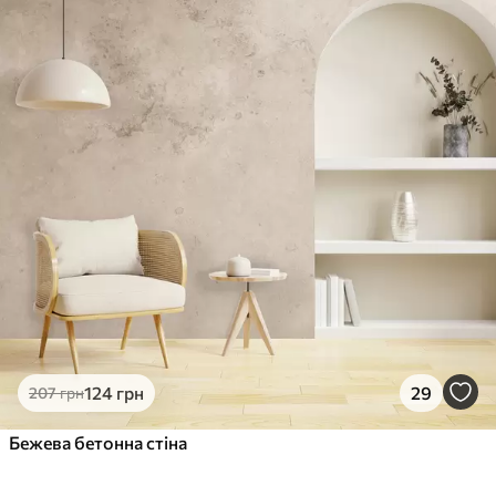
124
грн
29
207
грн
Бежева бетонна стіна