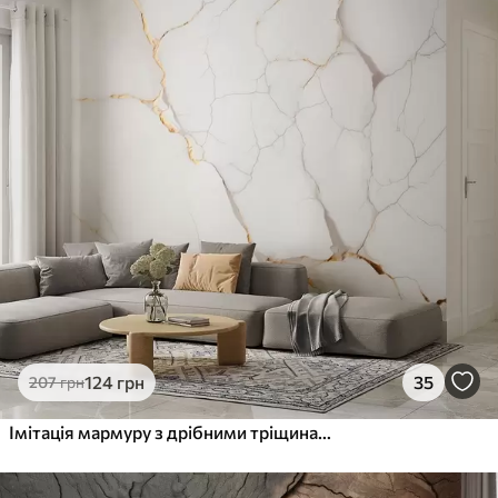
Стандарт
831
499
грн
/м²
Преміум
1066
640
грн
/м²
Преміум Вініл
1216
730
грн
/м²
Peel and Stick
1458
875
грн
/м²
124
грн
35
207
грн
Імітація мармуру з дрібними тріщинами та жовтими прожилками