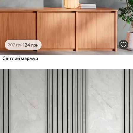
124
грн
207
грн
Світлий мармур