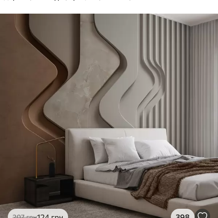
124
грн
398
207
грн