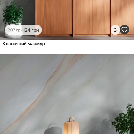
124
грн
3
207
грн
Класичний мармур