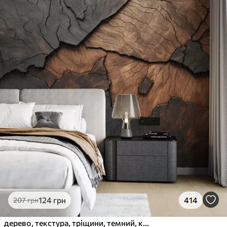
124
грн
414
207
грн
дерево, текстура, тріщини, темний, кора, поверхня