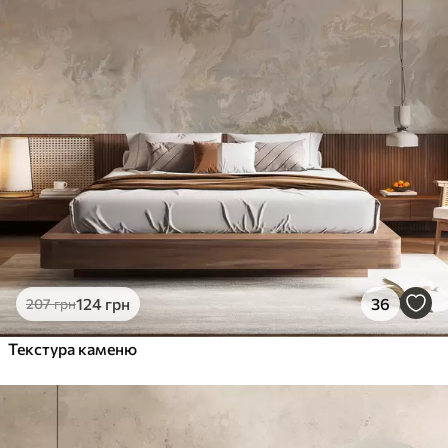
124
грн
36
207
грн
Текстура каменю