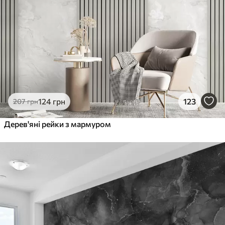
124
грн
123
207
грн
Дерев'яні рейки з мармуром