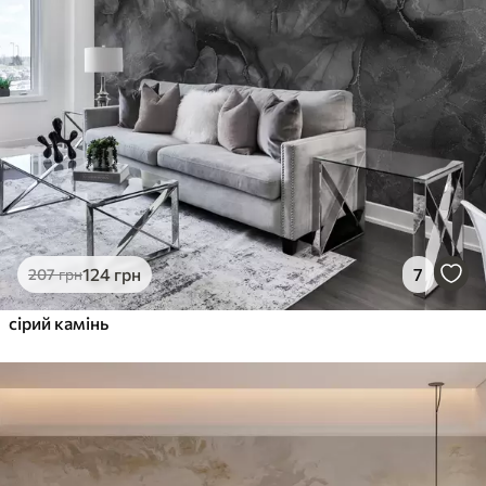
124
грн
7
207
грн
сірий камінь