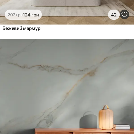
124
грн
42
207
грн
Бежевий мармур