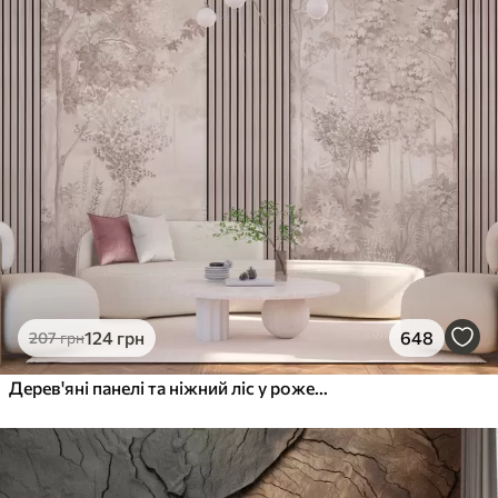
124
грн
648
207
грн
Дерев'яні панелі та ніжний ліс у рожевих тонах