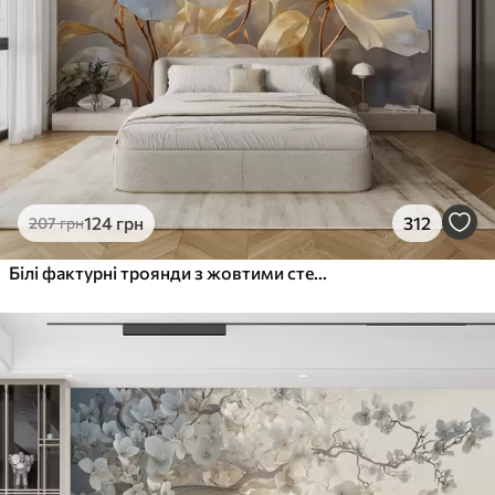
124
грн
312
207
грн
Білі фактурні троянди з жовтими стеблами і листям, м'яке освітлення, світлий фон з розмитими квітковими формами