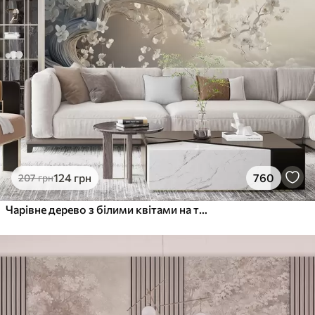
124
грн
760
207
грн
Чарівне дерево з білими квітами на тлі хмар в цікавому стилі в ніжних теплих тонах