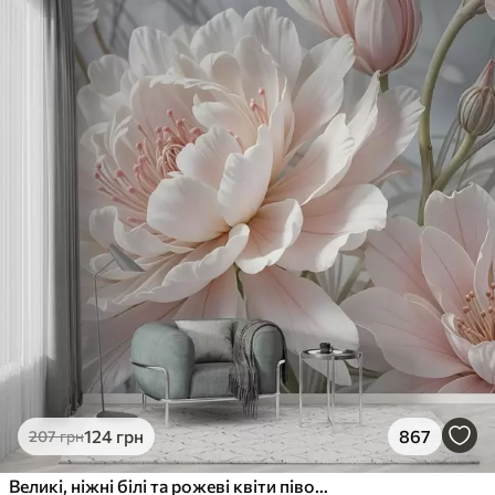
124
грн
867
207
грн
Великі, ніжні білі та рожеві квіти півонії з м'якими, пухнастими пелюстками на розмитому сірому тлі