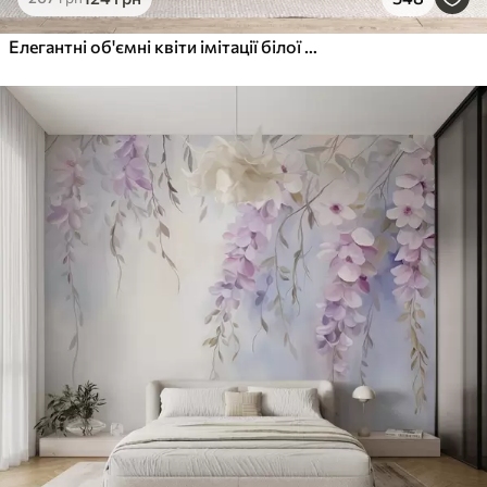
Елегантні об'ємні квіти імітації білої півонії з м'якими пелюстками та пастельно-жовтими серединками на світлому фоні