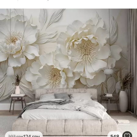
124
грн
548
207
грн