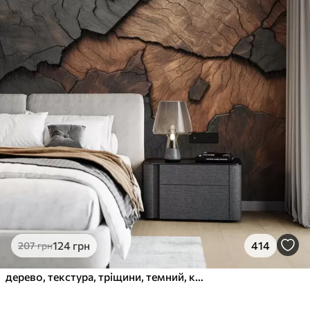
124
грн
414
207
грн
дерево, текстура, тріщини, темний, кора, поверхня