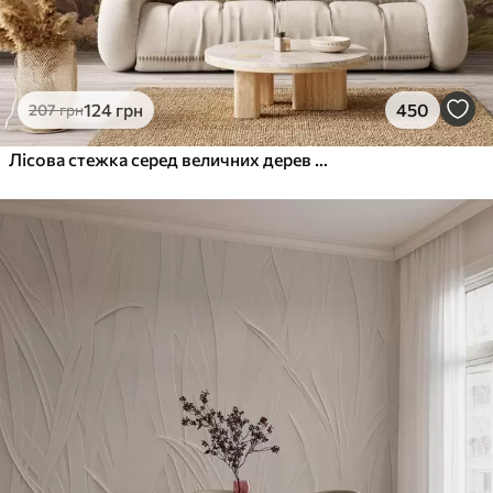
124
грн
450
207
грн
Лісова стежка серед величних дерев у стилі акварелі