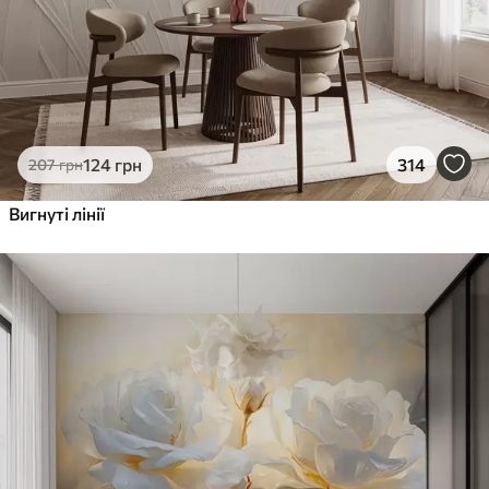
124
грн
314
207
грн
Вигнуті лінії