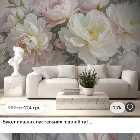
Стандарт
831
499
грн
/м²
Преміум
1066
640
грн
/м²
Преміум Вініл
1216
730
грн
/м²
Peel and Stick
1458
875
грн
/м²
124
грн
1.7k
207
грн
Букет пишних пастельних півоній та інших квітів на м'якому розмитому тлі