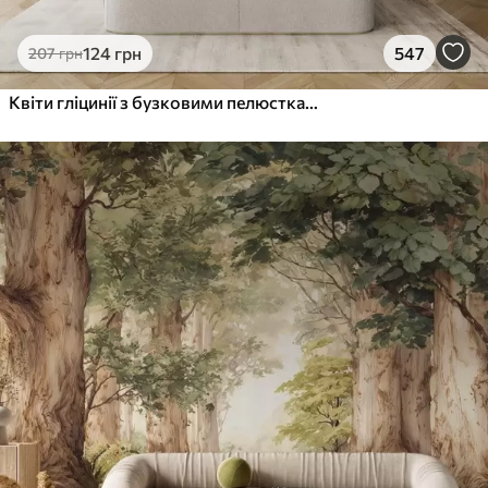
124
грн
547
207
грн
Квіти гліцинії з бузковими пелюстками та зеленим листям, що звисає з гілок, м'які пастельні кольори, пастельний фон