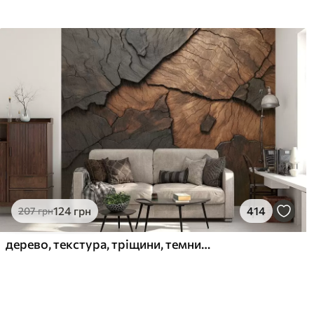
124
грн
414
207
грн
дерево, текстура, тріщини, темний, кора, поверхня