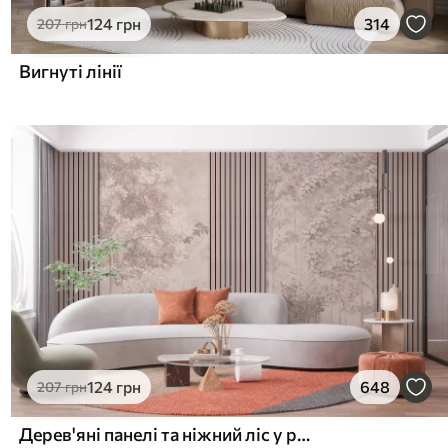
124
грн
314
207
грн
Вигнуті лінії
124
грн
648
207
грн
Дерев'яні панелі та ніжний ліс у рожевих тонах