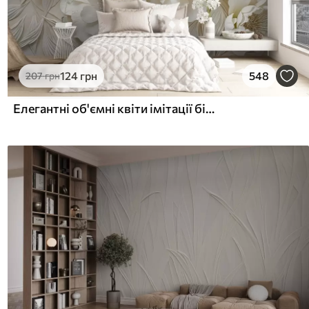
124
грн
548
207
грн
Елегантні об'ємні квіти імітації білої півонії з м'якими пелюстками та пастельно-жовтими серединками на світлому фоні