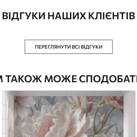
ізації.
ВІДГУКИ НАШИХ КЛІЄНТІВ
"
ПЕРЕГЛЯНУТИ ВСІ ВІДГУКИ
ачається рулонами до 50 см завширшки
М ТАКОЖ МОЖЕ СПОДОБАТ
аком та/або клей для шпалер
ою губкою. Фотошпалери з покриттям