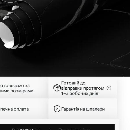
Готовий до
готовляємо за
відправки протягом
шими розмірами
1–3 робочих днів
печна оплата
Гарантія на шпалери