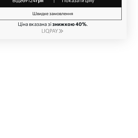
від
207
124
грн
Показати ціну
Швидке замовлення
Ціна вказана зі
знижкою 40%
.