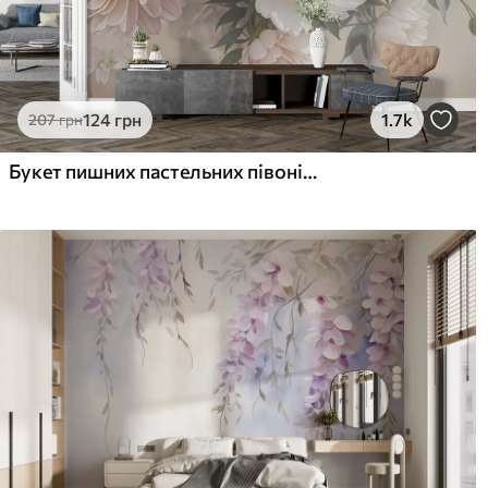
Стандарт
Пр
831
106
499
грн
/м²
124
грн
1.7k
207
грн
Преміум Вініл
Pee
Букет пишних пастельних півоній та інших квітів на м'якому розмитому тлі
1216
145
730
грн
/м²