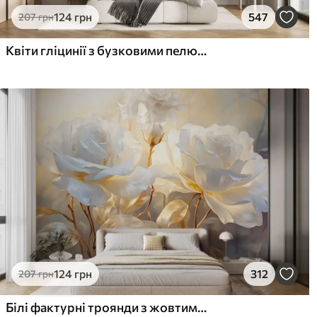
124
грн
547
207
грн
Квіти гліцинії з бузковими пелюстками та зеленим листям, що звисає з гілок, м'які пастельні кольори, пастельний фон
124
грн
312
207
грн
Білі фактурні троянди з жовтими стеблами і листям, м'яке освітлення, світлий фон з розмитими квітковими формами