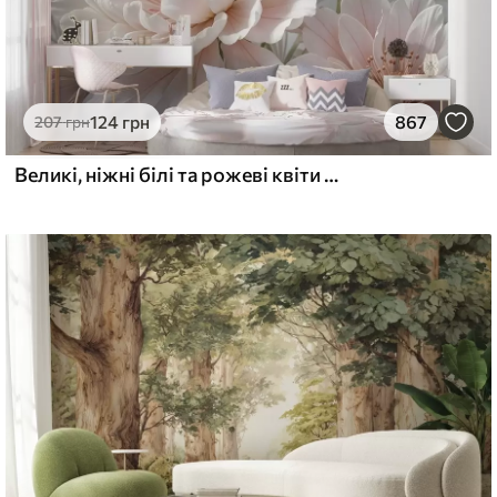
еміум
6
640
грн
/м²
124
грн
867
207
грн
l and Stick
Великі, ніжні білі та рожеві квіти півонії з м'якими, пухнастими пелюстками на розмитому сірому тлі
8
875
грн
/м²