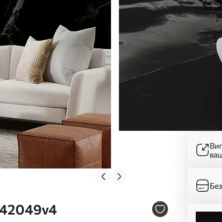
Ви
ва
Без
u42049v4