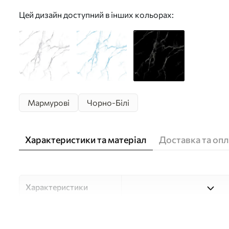
Цей дизайн доступний в інших кольорах:
Мармурові
Чорно-Білі
Характеристики та матеріал
Доставка та опл
Характеристики
Матеріали
Вибирайте з трьох високоя
для різних приміщень і б