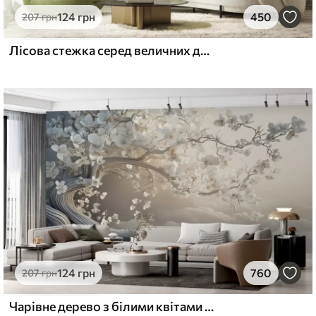
124
грн
450
207
грн
Лісова стежка серед величних дерев у стилі акварелі
124
грн
760
207
грн
Чарівне дерево з білими квітами на тлі хмар в цікавому стилі в ніжних теплих тонах