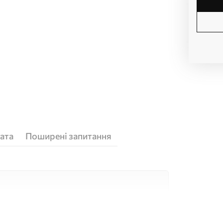
ата
Поширені запитання
кісних матеріалів, кожен з яких підходить
юджетів. Більше інформації можна отримати