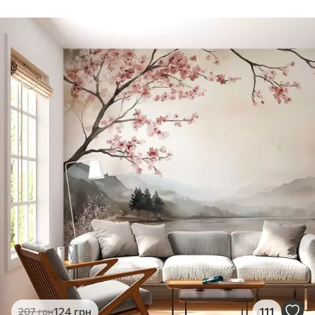
124
грн
111
207
грн