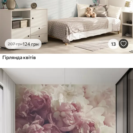
124
грн
13
207
грн
Гірлянда квітів