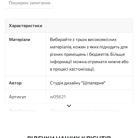
Поширені запитання
Характеристики
Матеріали
Вибирайте з трьох високоякісних
матеріалів, кожен з яких підходить для
різних приміщень і бюджетів. Більше
інформації можна отримати нижче або
в процесі кастомізації.
Автор
Студія дизайну "Шпалерня"
Артикул
w05621
Виробництво
Друк на замовлення, постачається
рулонами до 50 см завширшки
Додатково
Можна додати покриття лаком та/або