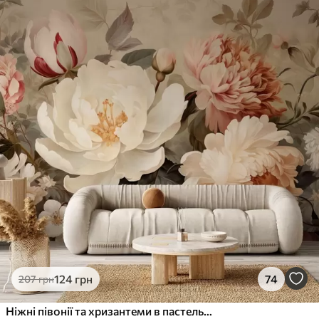
124
грн
74
207
грн
Ніжні півонії та хризантеми в пастельних відтінках