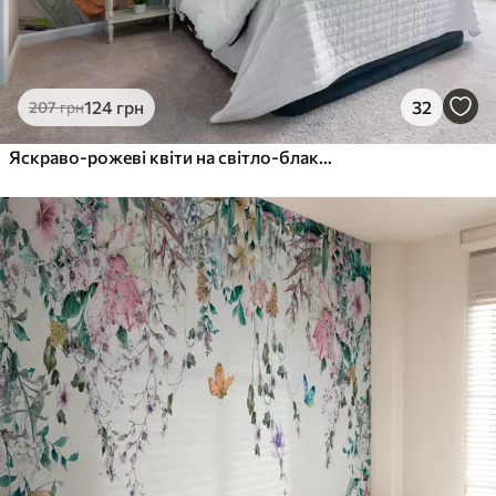
124
грн
32
207
грн
Яскраво-рожеві квіти на світло-блакитному сірому тлі