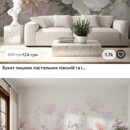
1216
730
грн
/м²
Peel and Stick
1458
875
грн
/м²
124
грн
1.7k
207
грн
Букет пишних пастельних півоній та інших квітів на м'якому розмитому тлі