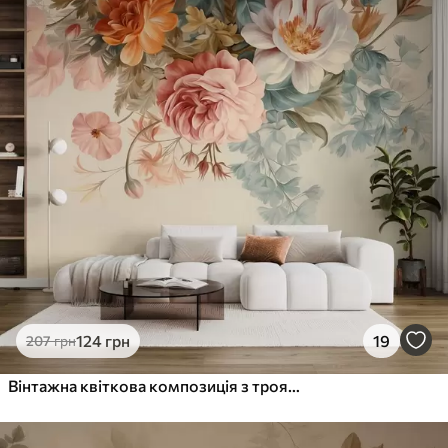
124
грн
19
207
грн
Вінтажна квіткова композиція з трояндами, півоніями та іншими фактурними квітами з листям на світлому тлі