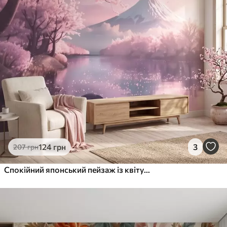
124
грн
3
207
грн
Спокійний японський пейзаж із квітучими сакурами та гірським озером на світанку