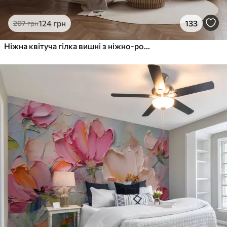
124
грн
133
207
грн
Ніжна квітуча гілка вишні з ніжно-рожевими квітами на світлому тлі