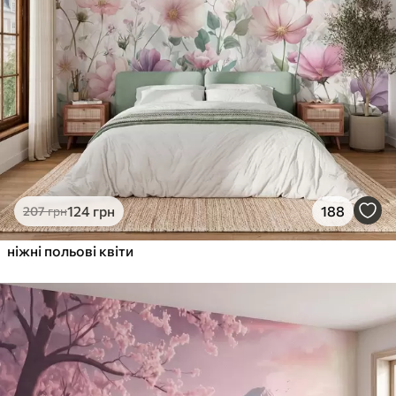
124
грн
188
207
грн
ніжні польові квіти