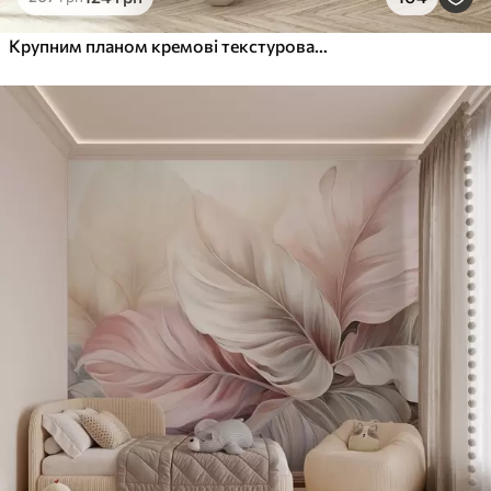
Крупним планом кремові текстуровані квіти з ніжними пелюстками, що спадають, створюють м'яку, елегантну та фактурну квіткову композицію