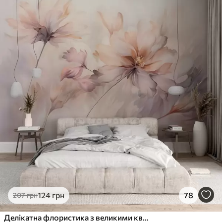
124
грн
78
207
грн
Делікатна флористика з великими квітами пастельних відтінків з напівпрозорими пелюстками, м'якими стеблами та ніжним розсіяним фоном