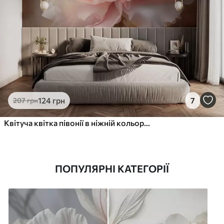
124
грн
7
207
грн
Квітуча квітка півонії в ніжній кольоровій палітрі
ПОПУЛЯРНІ КАТЕГОРІЇ