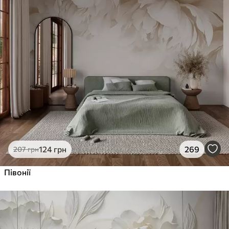
124
грн
269
207
грн
Півонії