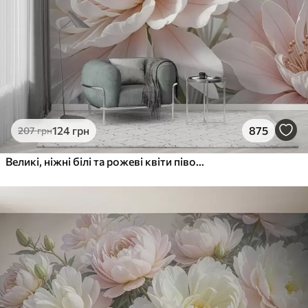
1216
730
грн
/м²
Peel and Stick
1458
875
грн
/м²
124
грн
875
207
грн
Великі, ніжні білі та рожеві квіти півонії з м'якими, пухнастими пелюстками на розмитому сірому тлі