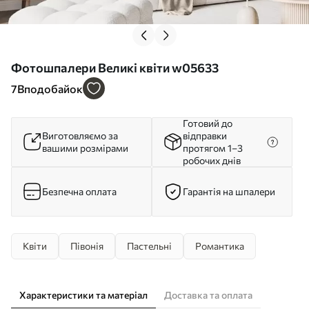
Фотошпалери Великі квіти w05633
7
Вподобайок
Готовий до
Виготовляємо за
відправки
вашими розмірами
протягом 1–3
робочих днів
Безпечна оплата
Гарантія на шпалери
Квіти
Півонія
Пастельні
Романтика
Характеристики та матеріал
Доставка та оплата