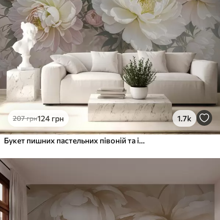
124
грн
1.7k
207
грн
Букет пишних пастельних півоній та інших квітів на м'якому розмитому тлі