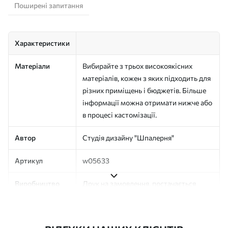
Поширені запитання
Характеристики
Матеріали
Вибирайте з трьох високоякісних
матеріалів, кожен з яких підходить для
різних приміщень і бюджетів. Більше
інформації можна отримати нижче або
в процесі кастомізації.
Автор
Студія дизайну "Шпалерня"
Артикул
w05633
Виробництво
Друк на замовлення, постачається
рулонами до 50 см завширшки
Додатково
Можна додати покриття лаком та/або