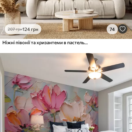
124
грн
74
207
грн
Ніжні півонії та хризантеми в пастельних відтінках