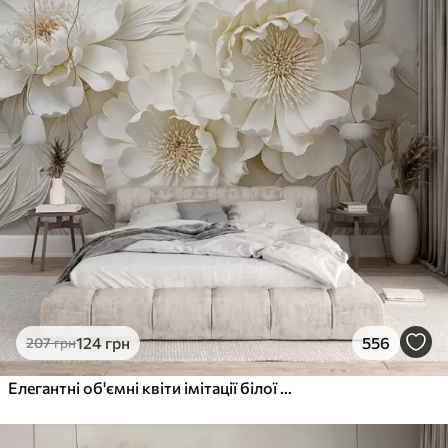
124
грн
556
207
грн
Елегантні об'ємні квіти імітації білої півонії з м'якими пелюстками та пастельно-жовтими серединками на світлому фоні