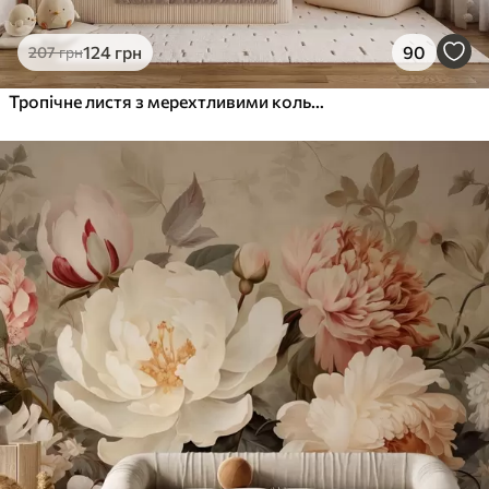
124
грн
90
207
грн
Тропічне листя з мерехтливими кольорами