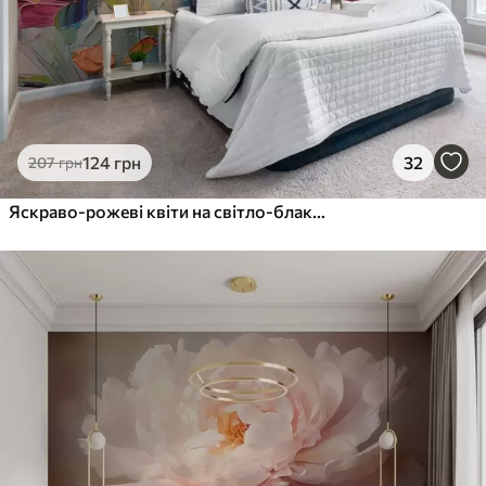
124
грн
32
207
грн
Яскраво-рожеві квіти на світло-блакитному сірому тлі