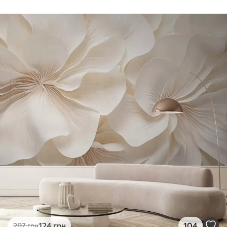
124
грн
104
207
грн