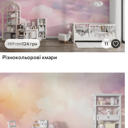
124
грн
11
207
грн
Різнокольорові хмари