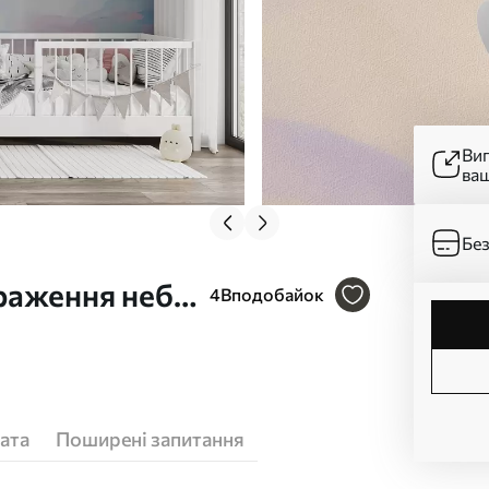
Ви
ва
Без
раження неба
4
Вподобайок
ата
Поширені запитання