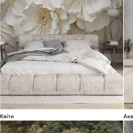
Квіти
Акв