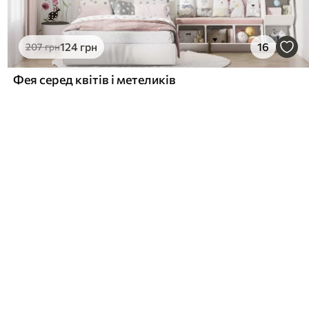
124
грн
16
207
грн
Фея серед квітів і метеликів