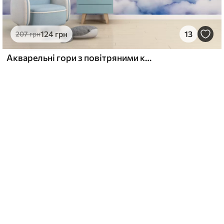
124
грн
13
207
грн
Акварельні гори з повітряними кульками, неземні