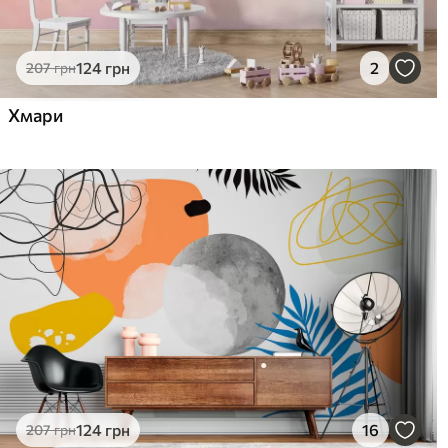
124
грн
2
207
грн
Хмари
124
грн
16
207
грн