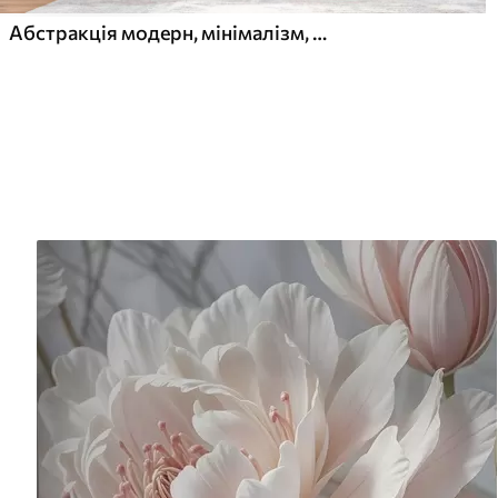
Абстракція модерн, мінімалізм, бохо, геометрія, акварельні плями, повний місяць, силует пальмового листя, рельєф, складність, помаранчевий, жовтий, сірий