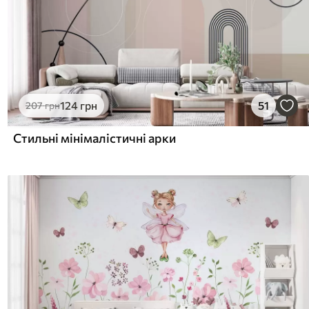
124
грн
51
207
грн
Стильні мінімалістичні арки