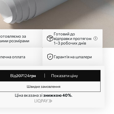
Готовий до
готовляємо за
відправки протягом
шими розмірами
1–3 робочих днів
печна оплата
Гарантія на шпалери
від
207
124
грн
Показати ціну
Швидке замовлення
Ціна вказана зі
знижкою 40%
.