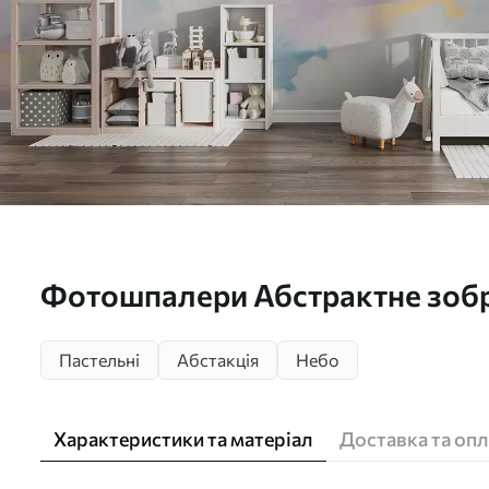
Фотошпалери Абстрактне зоб
у живописі w05637
Пастельні
Абстакція
Небо
Характеристики та матеріал
Доставка та опл