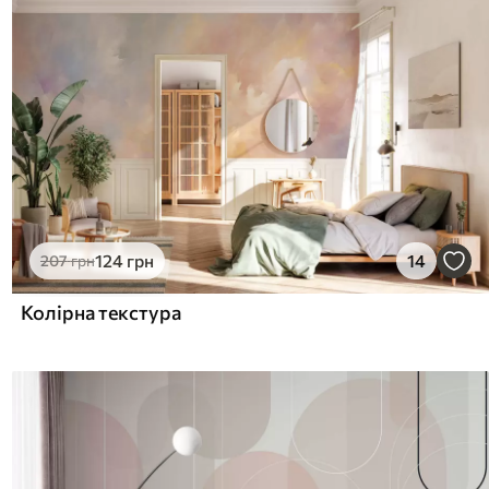
124
грн
14
207
грн
Колірна текстура