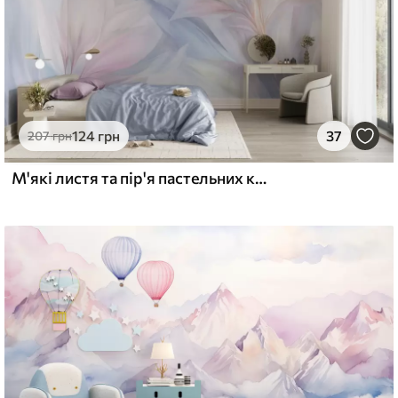
124
грн
37
207
грн
М'які листя та пір'я пастельних кольорів у відтінках рожевого, блакитного та жовтого, абстрактний та фактурний принт