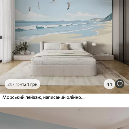
124
грн
44
207
грн
Морський пейзаж, написаний олійною фарбою