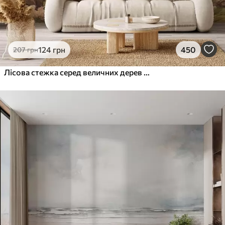
124
грн
450
207
грн
Лісова стежка серед величних дерев у стилі акварелі