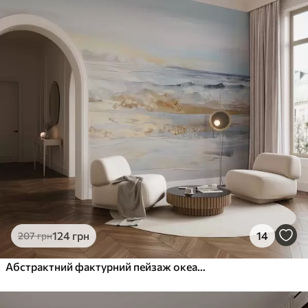
124
грн
14
207
грн
Абстрактний фактурний пейзаж океанські хвилі, що розбиваються об піщаний пляж, м'які пастельні кольори, блакитне небо з легкими хмаринками