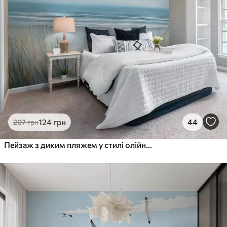
124
грн
44
207
грн
Пейзаж з диким пляжем у стилі олійного живопису