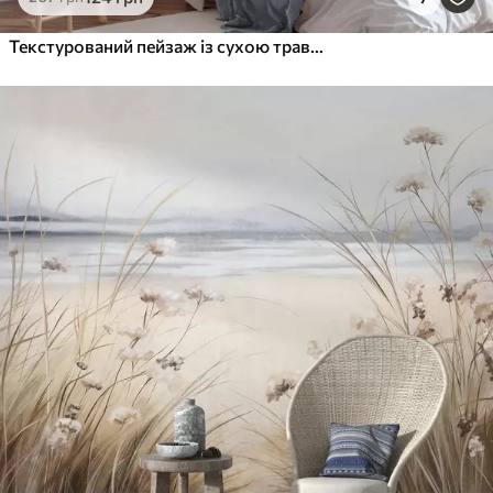
Текстурований пейзаж із сухою травою на піщаному пляжі, з океаном і небом на задньому плані