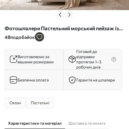
Фотошпалери Пастельний морський пейзаж із
хмарами та віддзеркаленням у воді w05687
4
Вподобайок
Готовий до
Виготовляємо за
відправки
вашими розмірами
протягом 1–3
робочих днів
Безпечна оплата
Гарантія на шпалери
Океан
Пастельні
Характеристики та матеріал
Доставка та оплата