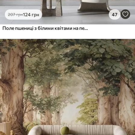
124
грн
47
207
грн
Поле пшениці з білими квітами на передньому плані, пляж і океан на задньому плані, нейтральні пастельні приглушені кольори