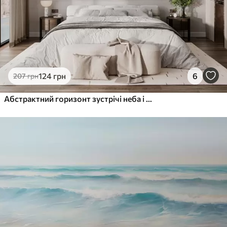
124
грн
6
207
грн
Абстрактний горизонт зустрічі неба і моря