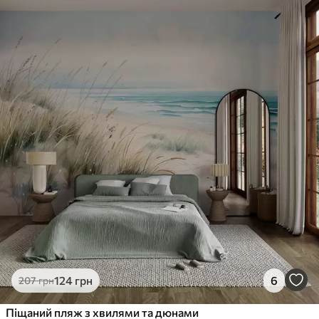
124
грн
6
207
грн
Піщаний пляж з хвилями та дюнами