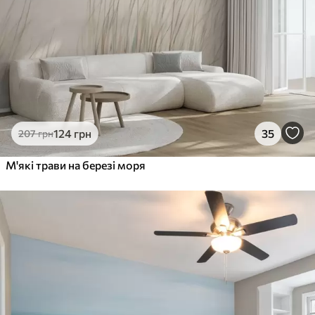
Преміум Вініл
1216
730
грн
/м²
Peel and Stick
1458
875
грн
/м²
124
грн
35
207
грн
М'які трави на березі моря