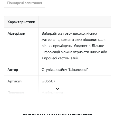
Поширені запитання
Характеристики
Матеріали
Вибирайте з трьох високоякісних
матеріалів, кожен з яких підходить для
різних приміщень і бюджетів. Більше
інформації можна отримати нижче або
в процесі кастомізації.
Автор
Студія дизайну "Шпалерня"
Артикул
w05687
Поверхня
Напівматова
Виробництво
Друк на замовлення, постачається
рулонами до 50 см завширшки