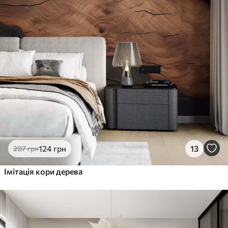
124
грн
13
207
грн
Імітація кори дерева