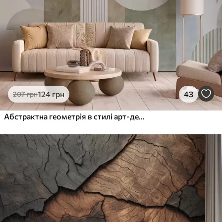
1216
730
грн
/м²
Peel and Stick
1458
875
грн
/м²
124
грн
43
207
грн
Абстрактна геометрія в стилі арт-деко з ретро-ефектом