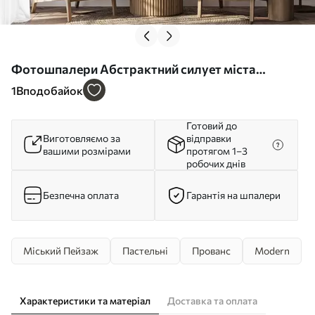
Фотошпалери Абстрактний силует міста
w05780
1
Вподобайок
Готовий до
Виготовляємо за
відправки
вашими розмірами
протягом 1–3
робочих днів
Безпечна оплата
Гарантія на шпалери
Міський Пейзаж
Пастельні
Прованс
Modern
Характеристики та матеріал
Доставка та оплата