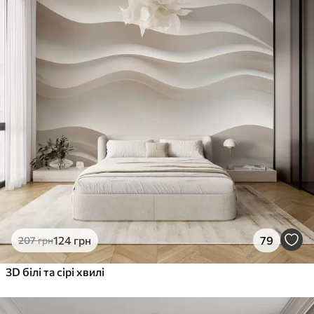
124
грн
79
207
грн
3D білі та сірі хвилі