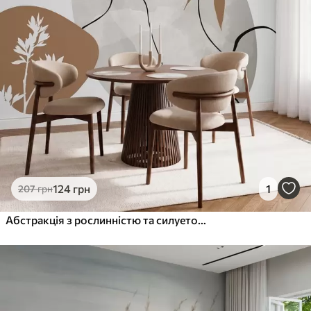
124
грн
1
207
грн
Абстракція з рослинністю та силуетом обличчя