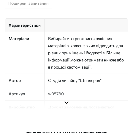
Поширені запитання
Характеристики
Матеріали
Вибирайте з трьох високоякісних
матеріалів, кожен з яких підходить для
різних приміщень і бюджетів. Більше
інформації можна отримати нижче або
в процесі кастомізації.
Автор
Студія дизайну "Шпалерня"
Артикул
w05780
Виробництво
Друк на замовлення, постачається
рулонами до 50 см завширшки
Додатково
Можна додати покриття лаком та/або