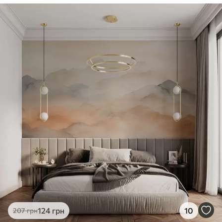
124
грн
10
207
грн