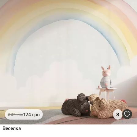
124
грн
8
207
грн
Веселка