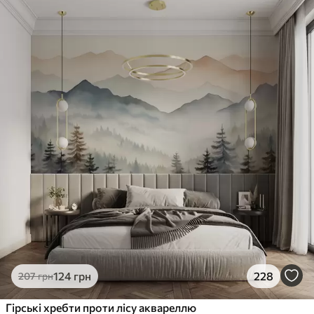
124
грн
228
207
грн
Гірські хребти проти лісу аквареллю