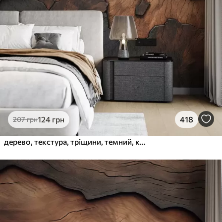
124
грн
418
207
грн
дерево, текстура, тріщини, темний, кора, поверхня