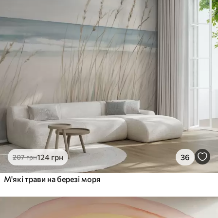
124
грн
36
207
грн
М'які трави на березі моря