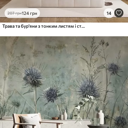
124
грн
14
207
грн
Трава та бур'яни з тонким листям і стеблами, світло-зелені та коричневі кольори, м'які та делікатні мазки, мінімалістичний принт