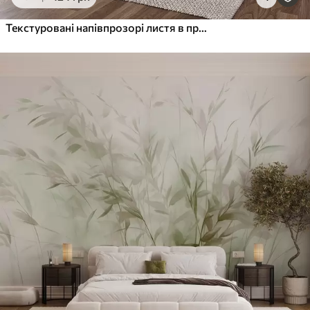
Текстуровані напівпрозорі листя в приглушених бежевих і бірюзових тонах, з ніжними стеблами на м'якому, світлому тлі