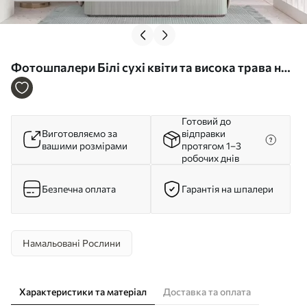
Фотошпалери Білі сухі квіти та висока трава на
м'якому, приглушеному тлі, написані в
імпресіоністичному стилі w09823
Готовий до
Виготовляємо за
відправки
вашими розмірами
протягом 1–3
робочих днів
Безпечна оплата
Гарантія на шпалери
Намальовані Рослини
Характеристики та матеріал
Доставка та оплата