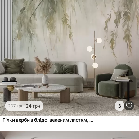
124
грн
3
207
грн
Гілки верби з блідо-зеленим листям, що звисають на тлі приглушених кольорів у стилі акварелі