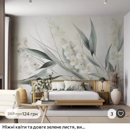
124
грн
3
207
грн
Ніжні квіти та довге зелене листя, виконані в живописному стилі з витонченими мазками, фактурне мистецтво