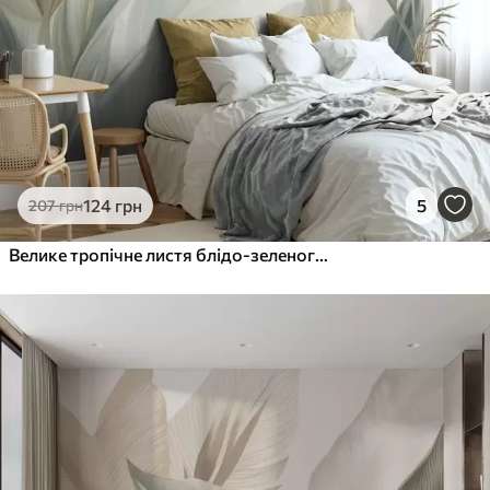
Преміум Вініл
1216
730
грн
/м²
Peel and Stick
1458
875
грн
/м²
124
грн
5
207
грн
Велике тропічне листя блідо-зеленого кольору з ніжними пастельними відтінками та фактурним малюнком