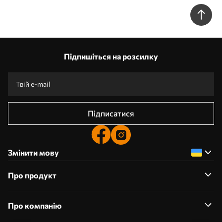
приглушеному тлі, написані в імпресіоністичному стилі
w09823
Підпишіться на розсилку
Підписатися
Змінити мову
Про продукт
Про компанію