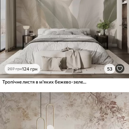
124
грн
53
207
грн
Тропічне листя в м'яких бежево-зелених тонах, з акварельним ефектом і ніжними переходами кольорів