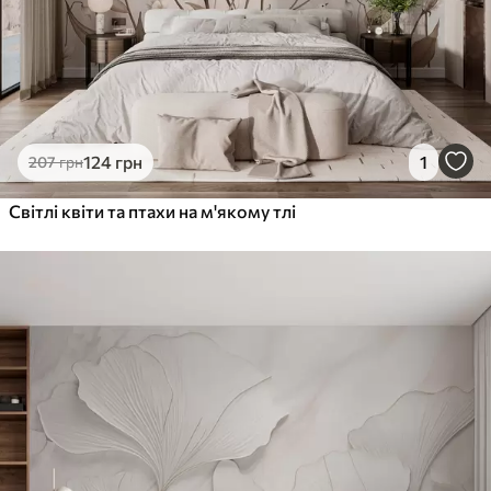
124
грн
1
207
грн
Світлі квіти та птахи на м'якому тлі