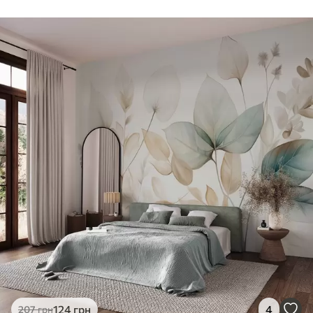
124
грн
4
207
грн