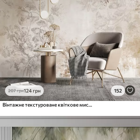
124
грн
152
207
грн
Вінтажне текстуроване квіткове мистецтво з ілюстраціями ніжних садових квітів і листя в стилі малюнка, м'які пастельні бежеві та сепійні тони