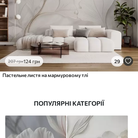
124
грн
29
207
грн
Пастельне листя на мармуровому тлі
ПОПУЛЯРНІ КАТЕГОРІЇ