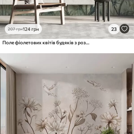
124
грн
23
207
грн
Поле фіолетових квітів будяків з розмитими квітами та листям на вінтажному текстурному тлі