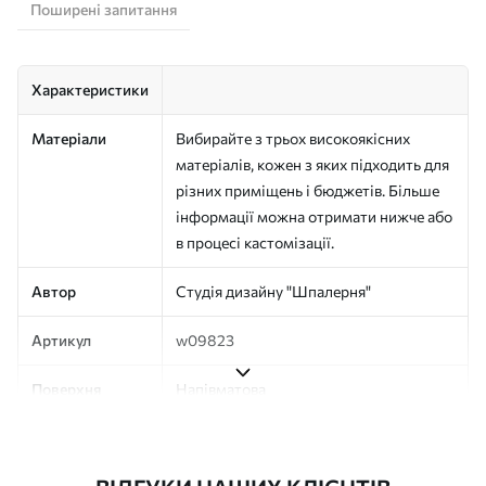
Поширені запитання
Характеристики
Матеріали
Вибирайте з трьох високоякісних
матеріалів, кожен з яких підходить для
різних приміщень і бюджетів. Більше
інформації можна отримати нижче або
в процесі кастомізації.
Автор
Студія дизайну "Шпалерня"
Артикул
w09823
Поверхня
Напівматова
Виробництво
Друк на замовлення, постачається
рулонами до 50 см завширшки