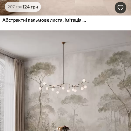
124
грн
207
грн
Абстрактні пальмове листя, імітація живопису