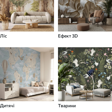
Ліс
Ефект 3D
Дитячі
Тварини