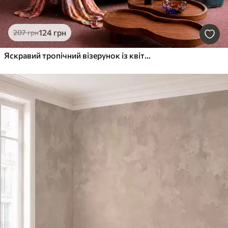
124
грн
207
грн
Яскравий тропічний візерунок із квітами, листям та барвистими фруктами