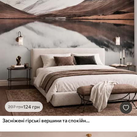
124
грн
207
грн
Засніжені гірські вершини та спокійне озеро з дзеркальним віддзеркаленням