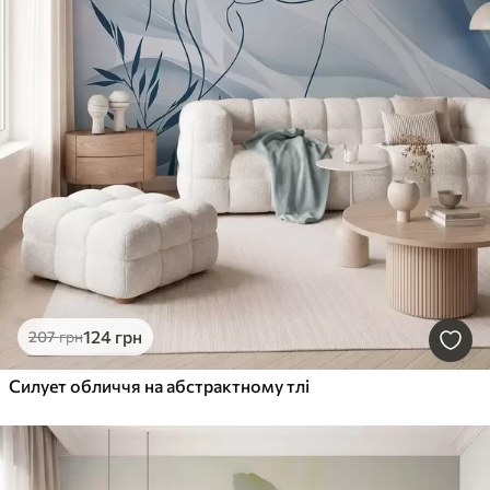
124
грн
207
грн
Силует обличчя на абстрактному тлі