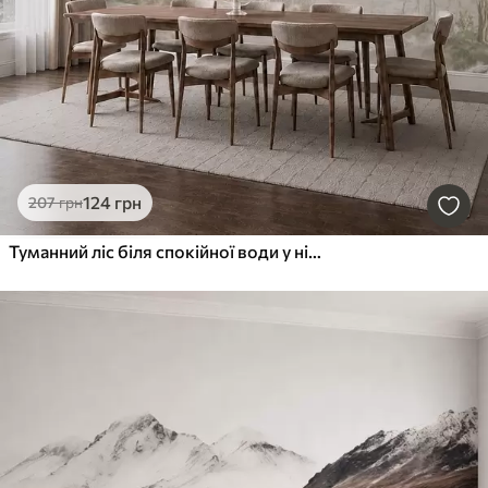
124
грн
207
грн
Туманний ліс біля спокійної води у ніжних природних пастельних тонах