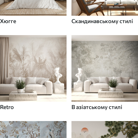
Хюгге
Скандинавському стилі
Retro
В азіатському стилі