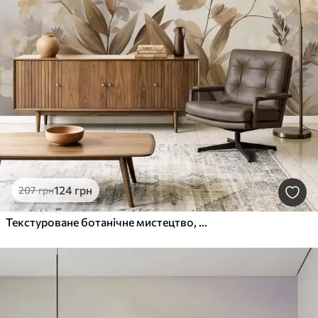
124
грн
207
грн
Текстуроване ботанічне мистецтво, різноманітні рослини та листя у відтінках коричневого та бежевого