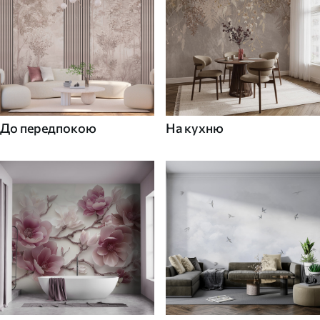
До передпокою
На кухню