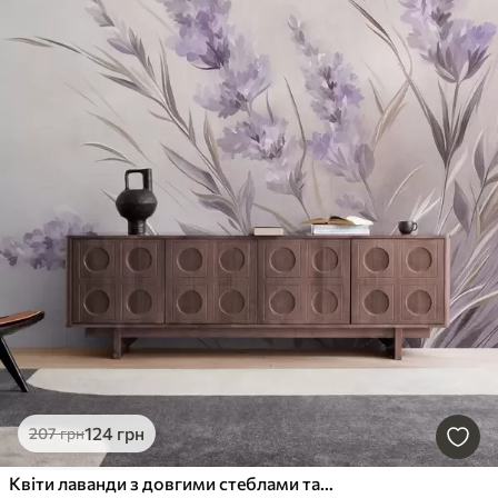
124
грн
207
грн
Квіти лаванди з довгими стеблами та листям, м'яка пастельна текстурована ілюстрація