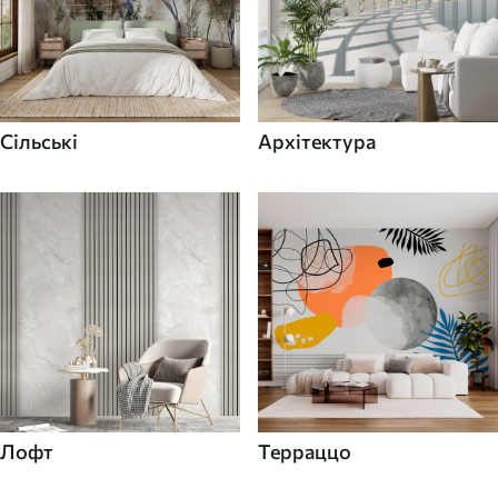
Сільські
Архітектура
Лофт
Терраццо