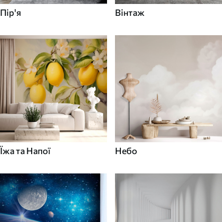
Пір'я
Вінтаж
Їжа та Напої
Небо