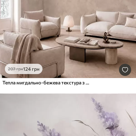
124
грн
207
грн
Тепла мигдально-бежева текстура з м'якими природними переходами відтінків