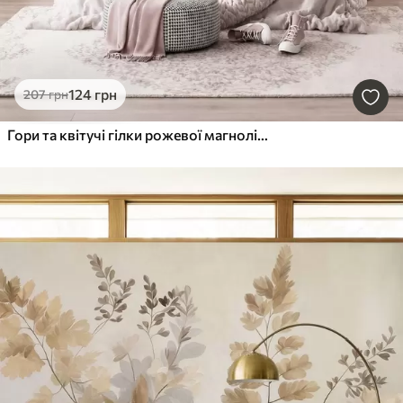
124
грн
207
грн
Гори та квітучі гілки рожевої магнолії, рельєфний пейзаж