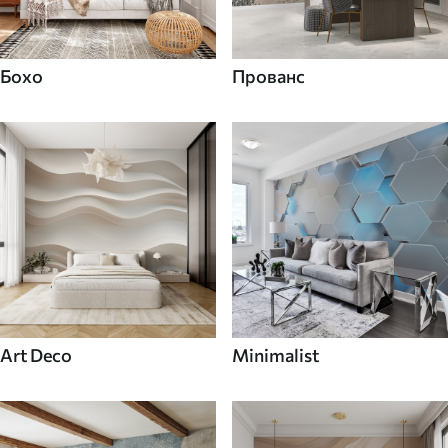
Бохо
Прованс
Art Deco
Minimalist