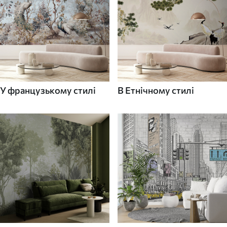
У французькому стилі
В Етнічному стилі