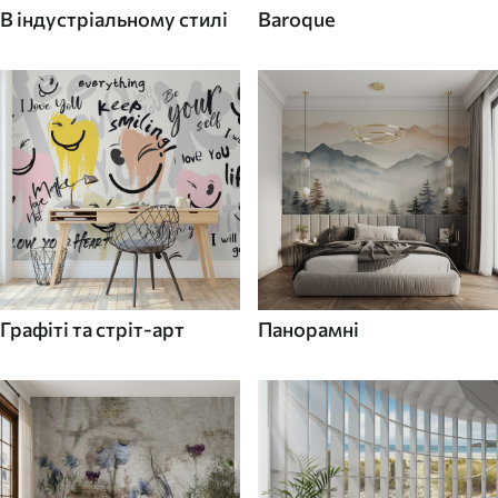
В індустріальному стилі
Baroque
Графіті та стріт-арт
Панорамні