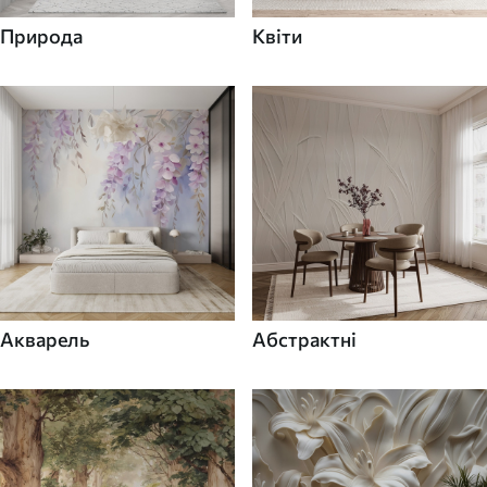
Природа
Квіти
Акварель
Абстрактні