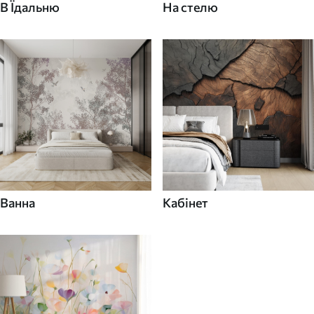
В Їдальню
На стелю
Ванна
Кабінет