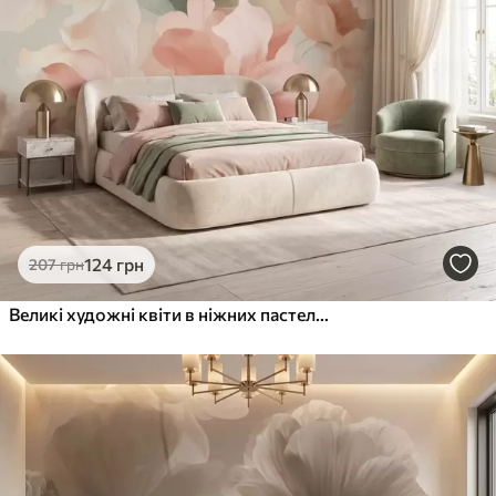
124
грн
207
грн
Великі художні квіти в ніжних пастельних відтінках кремового, рожевого та зеленого кольорів