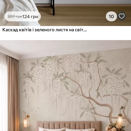
124
грн
10
207
грн
Каскад квітів і зеленого листя на світлому тлі