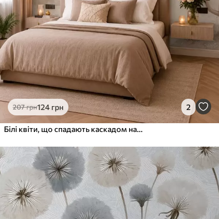
124
грн
2
207
грн
Білі квіти, що спадають каскадом над спокійною водою