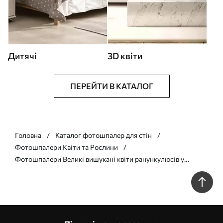
Дитячі
3D квіти
ПЕРЕЙТИ В КАТАЛОГ
Головна
Каталог фотошпалер для стін
Фотошпалери Квіти та Рослини
Фотошпалери Великі вишукані квіти ранункулюсів у
ніжних рожевих і кремових відтінках w09921