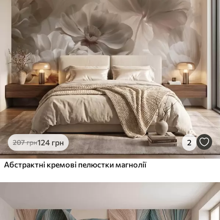
124
грн
2
207
грн
Абстрактні кремові пелюстки магнолії