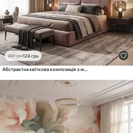
Преміум Вініл
1216
730
грн
/м²
Peel and Stick
1458
875
грн
/м²
124
грн
207
грн
Абстрактна квіткова композиція з магнолією