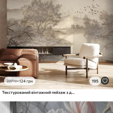
124
грн
195
207
грн
Текстурований вінтажний пейзаж з деревом біля річки та хмарним небом, мистецтво природи в тонах сепії