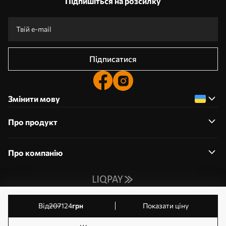
Підпишіться на розсилку
Підписатися
Змінити мову
Про продукт
Про компанію
0800359204
від
207
124
грн
Показати ціну
Редагування дозволів на файли cookie
© 2011-2026 Шпалерня. Усі права захищені. Власник: