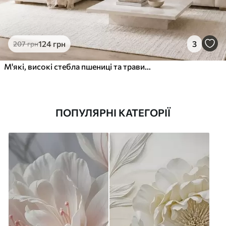
124
грн
3
207
грн
М'які, високі стебла пшениці та трави під хмарним небом
ПОПУЛЯРНІ КАТЕГОРІЇ