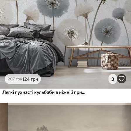
124
грн
3
207
грн
Легкі пухнасті кульбаби в ніжній природній гамі кольорів