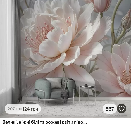
124
грн
867
207
грн
Великі, ніжні білі та рожеві квіти півонії з м'якими, пухнастими пелюстками на розмитому сірому тлі