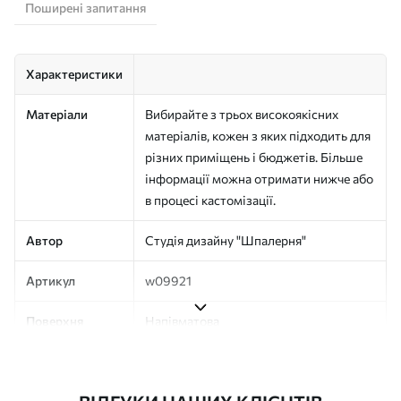
Поширені запитання
Характеристики
Матеріали
Вибирайте з трьох високоякісних
матеріалів, кожен з яких підходить для
різних приміщень і бюджетів. Більше
інформації можна отримати нижче або
в процесі кастомізації.
Автор
Студія дизайну "Шпалерня"
Артикул
w09921
Поверхня
Напівматова
Виробництво
Друк на замовлення, постачається
рулонами до 50 см завширшки