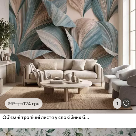
124
грн
1
207
грн
Об'ємні тропічні листя у спокійних бежевих та блакитних відтінках