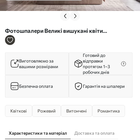
Фотошпалери Великі вишукані квіти
ранункулюсів у ніжних рожевих і кремових
відтінках w09921
Готовий до
Виготовляємо за
відправки
вашими розмірами
протягом 1–3
робочих днів
Безпечна оплата
Гарантія на шпалери
Квіткові
Рожевий
Витончені
Романтика
Характеристики та матеріал
Доставка та оплата