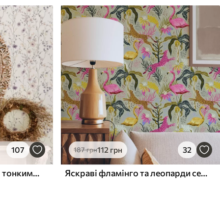
107
112
грн
32
187
грн
Маленькі польові квіти з тонкими стеблами на світлому тлі
Яскраві фламінго та леопарди серед тропічних рослин