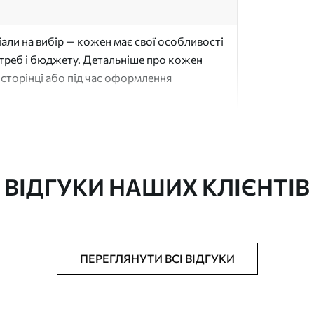
али на вибір — кожен має свої особливості
отреб і бюджету. Детальніше про кожен
сторінці або під час оформлення
"
ВІДГУКИ НАШИХ КЛІЄНТІВ
ачається рулонами до 50 см завширшки
ПЕРЕГЛЯНУТИ ВСІ ВІДГУКИ
аком та/або клей для шпалер
ю губкою. Шпалери з покриттям лаком