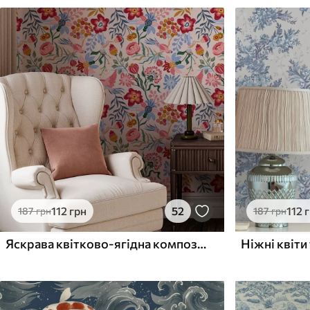
112
грн
52
112
187
грн
187
грн
Яскрава квітково-ягідна композиція з папугами