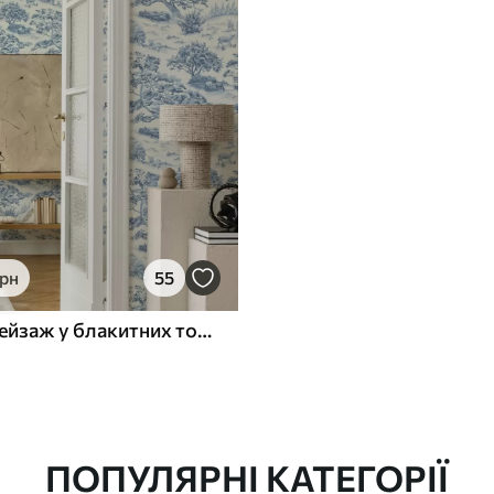
грн
55
Сільський пейзаж у блакитних тонах з вівцями та деревами
ПОПУЛЯРНІ КАТЕГОРІЇ