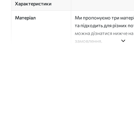
Характеристики
Матеріал
Ми пропонуємо три матері
та підходить для різних п
можна дізнатися нижче на 
замовлення.
Автор
Студія дизайну "Шпалерня
Номер артикулу
a01075v2
Поверхня
Напівматова
Виробництво
Друк на замовлення, пост
Додатково
Можна додати покриття л
Очищення
Обережно очищайте м’яко
можна мити водою