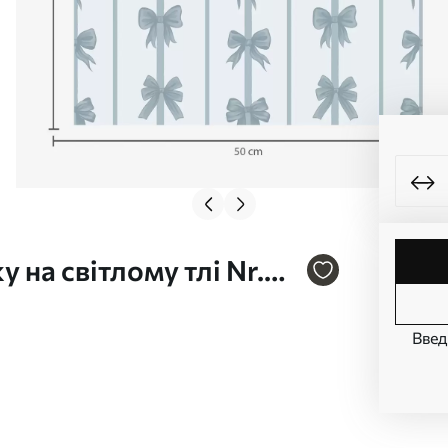
 на світлому тлі Nr.
Введ