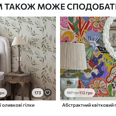
М ТАКОЖ МОЖЕ СПОДОБАТ
Преміум Вініл
1133
680
грн
/м²
грн
173
112
грн
187
грн
і оливкові гілки