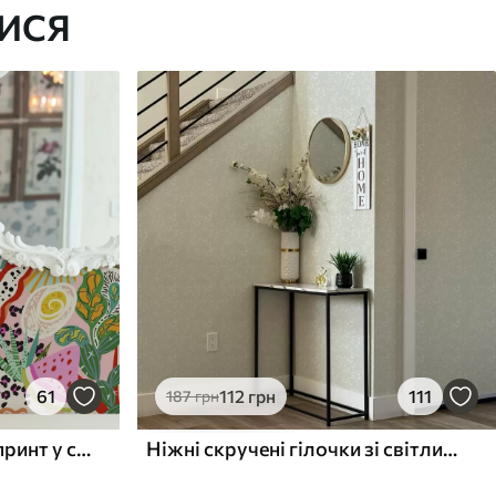
ИСЯ
61
112
грн
111
187
грн
Абстрактний квітковий принт у стилі поп-арт
Ніжні скручені гілочки зі світлим листям