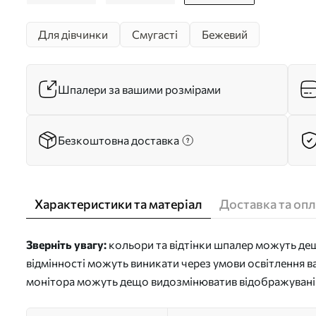
Для дівчинки
Смугасті
Бежевий
Шпалери за вашими розмірами
Безкоштовна доставка
Характеристики та матеріал
Доставка та опл
Зверніть увагу:
кольори та відтінки шпалер можуть дещо
відмінності можуть виникати через умови освітлення в
монітора можуть дещо видозмінюватив відображувані