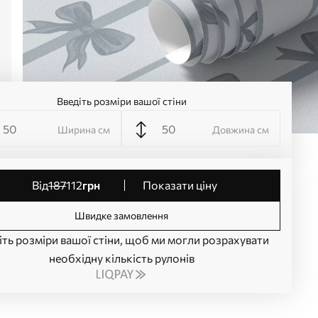
Введіть розміри вашої стіни
Ширина см
Довжина см
від
187
112
грн
Показати ціну
Швидке замовлення
іть розміри вашої стіни, щоб ми могли розрахувати
необхідну кількість рулонів