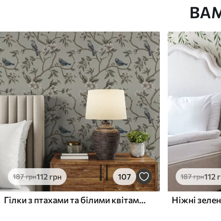
ВА
Як клеїти?
Наклеювання встик
Наші матеріали
Стандарт
Преміум
748
983
449
грн
/м²
590
грн
/м²
112
грн
107
112
187
грн
187
грн
Гілки з птахами та білими квітами на ніжному тлі
Ніжні зелен