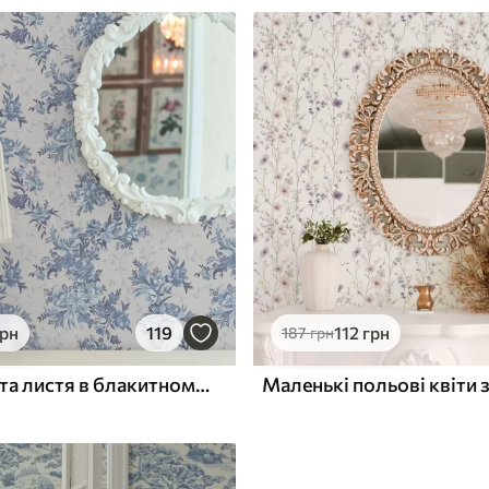
грн
119
112
грн
187
грн
Ніжні квіти та листя в блакитному та синьому кольорах на світлому фоні