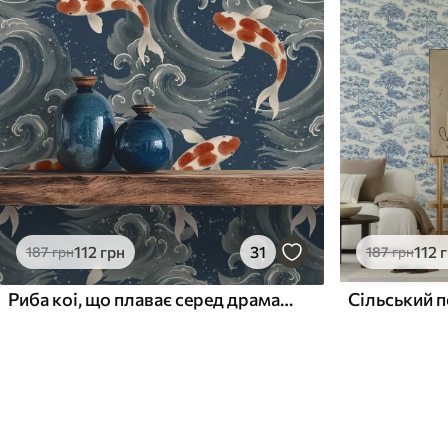
112
грн
31
112
187
грн
187
грн
Риба коі, що плаває серед драматичних океанських хвиль