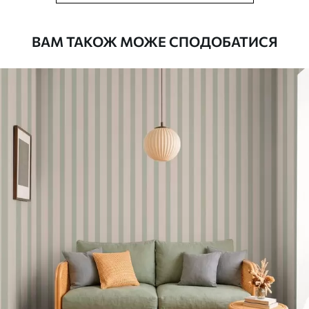
рулонами до 50 см завширшки
Додатково
Можна додати покриття лаком та/або
ВАМ ТАКОЖ МОЖЕ СПОДОБАТИСЯ
клей для шпалер
Очищення
Обережно очищайте м’якою губкою.
Шпалери з покриттям лаком можна
мити водою
Як клеїти?
Наклеювання встик
Наші матеріали
Стандарт
748
449
грн
/м²
Преміум
983
590
грн
/м²