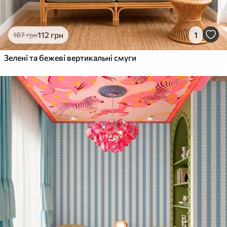
Преміум Вініл
112
грн
1
187
грн
1133
680
грн
/м²
Зелені та бежеві вертикальні смуги