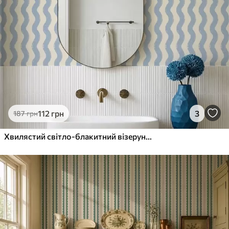
112
грн
3
187
грн
Хвилястий світло-блакитний візерунок на світлому тлі