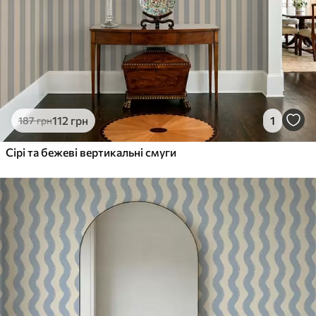
112
грн
1
187
грн
Сірі та бежеві вертикальні смуги