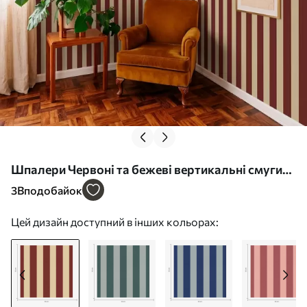
Шпалери Червоні та бежеві вертикальні смуги
Nr. a01179
3
Вподобайок
Цей дизайн доступний в інших кольорах: