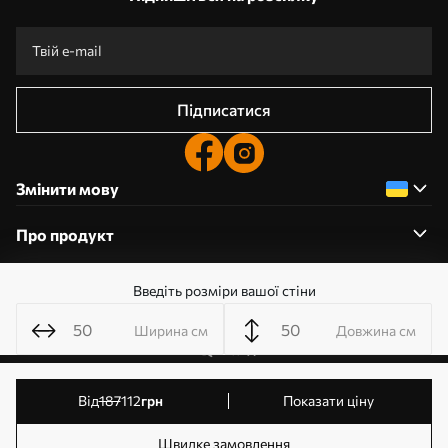
Підписатися
Змінити мову
Про продукт
Введіть розміри вашої стіни
Про компанію
Ширина см
Довжина см
0800359204
від
187
112
грн
Показати ціну
Редагування дозволів на файли cookie
© 2011-2026 Шпалерня. Усі права захищені. Власник:
Швидке замовлення