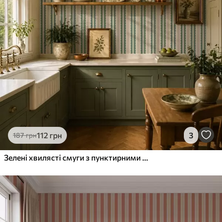
112
грн
3
187
грн
Зелені хвилясті смуги з пунктирними лініями