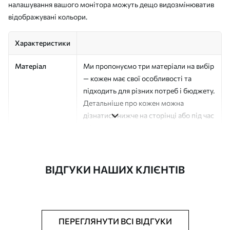
налашування вашого монітора можуть дещо видозмінюватив
відображувані кольори.
Характеристики
Матеріал
Ми пропонуємо три матеріали на вибір
— кожен має свої особливості та
підходить для різних потреб і бюджету.
Детальніше про кожен можна
дізнатися нижче на сторінці або під час
оформлення замовлення.
Автор
Студія дизайну "Шпалерня"
ВІДГУКИ НАШИХ КЛІЄНТІВ
Номер артикулу
a01179
Поверхня
Напівматова
Виробництво
Друк на замовлення, постачається
ПЕРЕГЛЯНУТИ ВСІ ВІДГУКИ