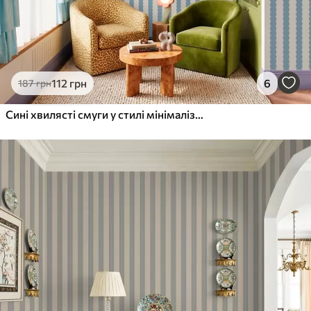
112
грн
6
187
грн
Сині хвилясті смуги у стилі мінімалізму