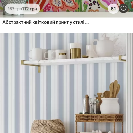
112
грн
61
187
грн
Абстрактний квітковий принт у стилі поп-арт