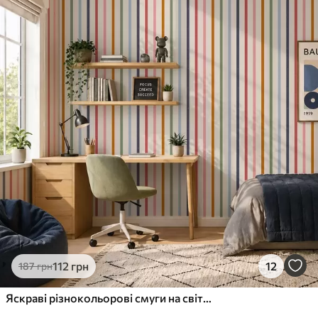
112
грн
12
187
грн
Яскраві різнокольорові смуги на світлому тлі