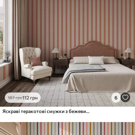
112
грн
6
187
грн
Яскраві теракотові смужки з бежевими акцентами