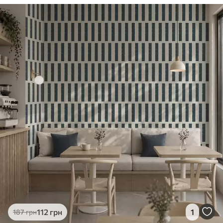
112
грн
1
187
грн