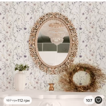
112
грн
107
187
грн