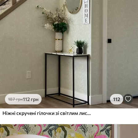
112
грн
112
187
грн
Ніжні скручені гілочки зі світлим листям