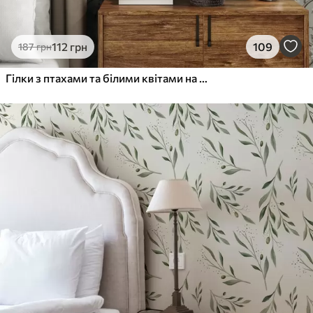
Преміум Вініл
112
грн
109
187
грн
1133
680
грн
/м²
Гілки з птахами та білими квітами на ніжному тлі