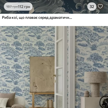
112
грн
32
187
грн
Риба коі, що плаває серед драматичних океанських хвиль