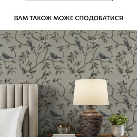
рулонами до 50 см завширшки
Додатково
Можна додати покриття лаком та/або
ВАМ ТАКОЖ МОЖЕ СПОДОБАТИСЯ
клей для шпалер
Очищення
Обережно очищайте м’якою губкою.
Шпалери з покриттям лаком можна
мити водою
Як клеїти?
Наклеювання встик
Наші матеріали
Стандарт
748
449
грн
/м²
Преміум
983
590
грн
/м²