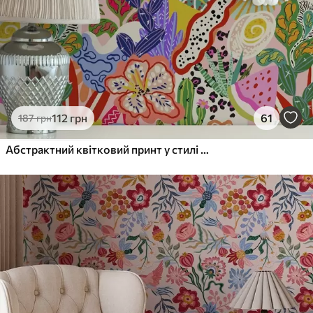
112
грн
61
187
грн
Абстрактний квітковий принт у стилі поп-арт