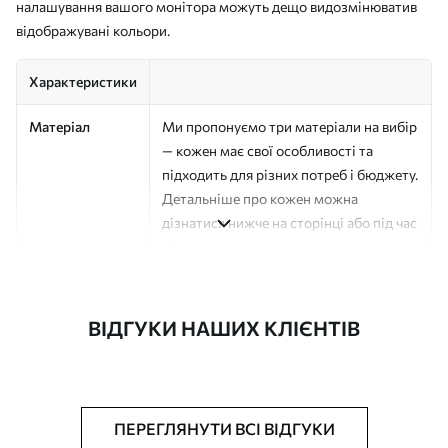
налашування вашого монітора можуть дещо видозмінюватив
відображувані кольори.
Характеристики
Матеріал
Ми пропонуємо три матеріали на вибір
— кожен має свої особливості та
підходить для різних потреб і бюджету.
Детальніше про кожен можна
дізнатися нижче на сторінці або під час
оформлення замовлення.
Автор
Студія дизайну "Шпалерня"
ВІДГУКИ НАШИХ КЛІЄНТІВ
Номер артикулу
a01179v1
Поверхня
Напівматова
Виробництво
Друк на замовлення, постачається
ПЕРЕГЛЯНУТИ ВСІ ВІДГУКИ