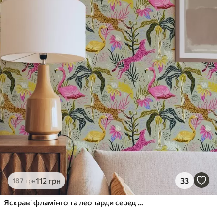
112
грн
33
187
грн
Яскраві фламінго та леопарди серед тропічних рослин