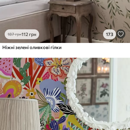
112
грн
173
187
грн
Ніжні зелені оливкові гілки