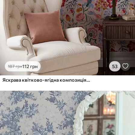
112
грн
53
187
грн
Яскрава квітково-ягідна композиція з папугами