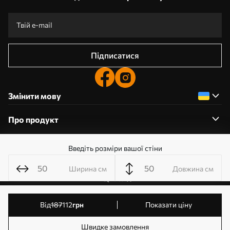
Підписатися
Змінити мову
Про продукт
Введіть розміри вашої стіни
Про компанію
Ширина см
Довжина см
0800359204
від
187
112
грн
Показати ціну
Редагування дозволів на файли cookie
© 2011-2026 Шпалерня. Усі права захищені. Власник:
Швидке замовлення