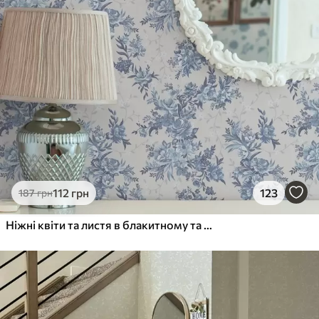
112
грн
123
187
грн
Ніжні квіти та листя в блакитному та синьому кольорах на світлому фоні