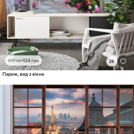
124
грн
207
грн
26
Париж, вид з вікна