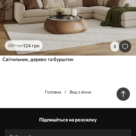
124
грн
207
грн
3
Світильник, дерево та бурштин
Головна
Вид з вікна
Наші переваги
Відповіді:
1
Підпишіться на розсилку
Виготовлення за індивідуальними розмірами
Візьми участь у святкових акціях 2025 та отримай знижку
Безкоштовна професійна обробка фотографій
Промокоди зі знижками до замовлення!