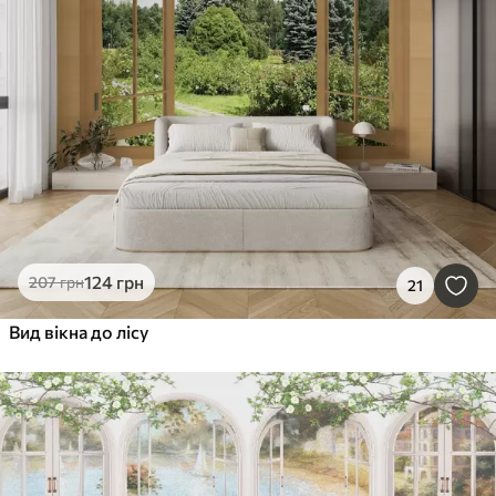
124
грн
207
грн
21
Вид вікна до лісу