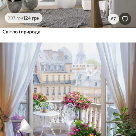
124
грн
207
грн
67
Світло і природа