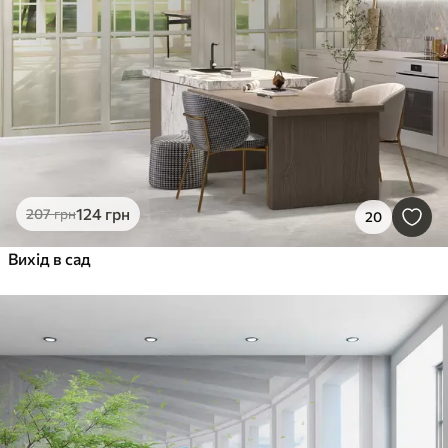
124
грн
207
грн
20
Вихід в сад