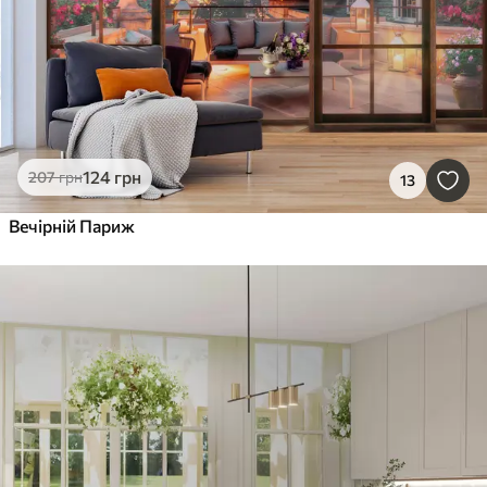
124
грн
207
грн
13
Вечірній Париж