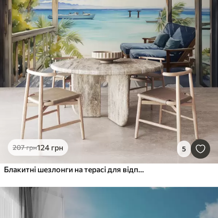
124
грн
207
грн
5
Блакитні шезлонги на терасі для відпочинку біля морської акварелі