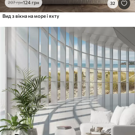
124
грн
207
грн
32
Вид з вікна на море і яхту