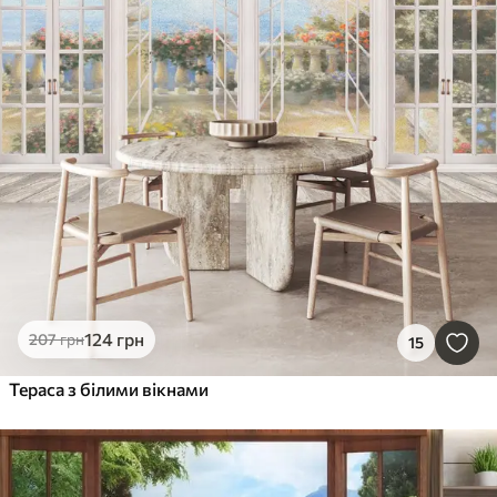
124
грн
207
грн
15
Тераса з білими вікнами