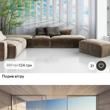
124
грн
207
грн
21
Порив вітру