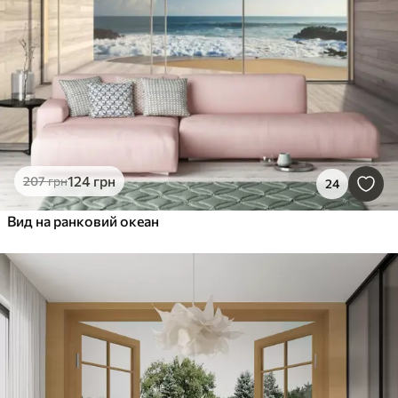
124
грн
207
грн
24
Вид на ранковий океан