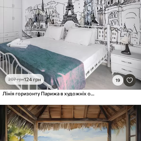
124
грн
207
грн
19
Лінія горизонту Парижа в художніх обрисах