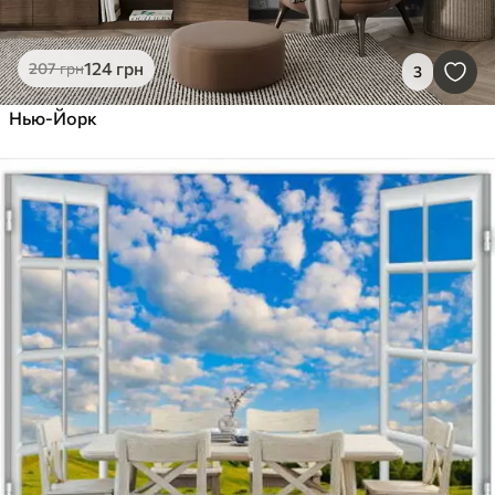
124
грн
207
грн
3
Нью-Йорк