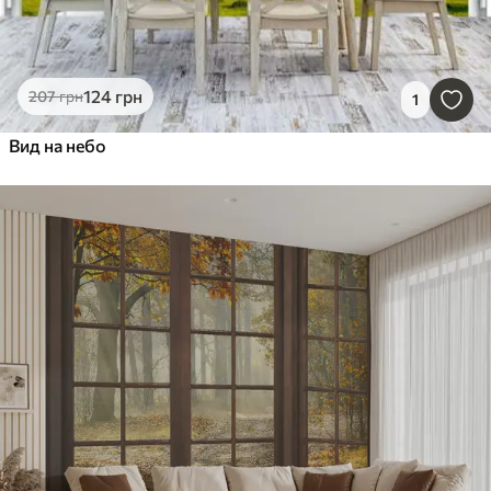
124
грн
207
грн
1
Вид на небо