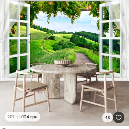
124
грн
207
грн
48