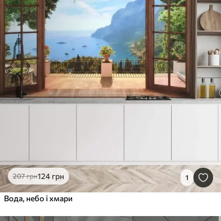
124
грн
207
грн
1
Вода, небо і хмари