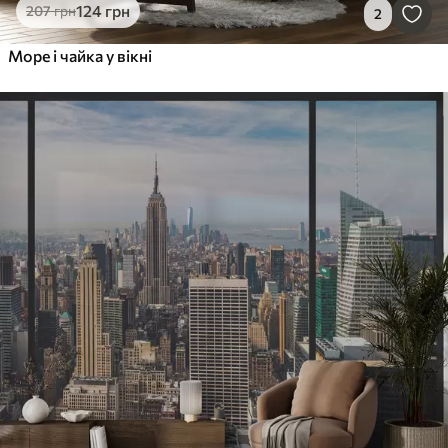
124
грн
207
грн
2
Море і чайка у вікні