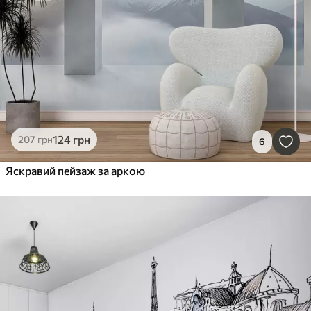
124
грн
207
грн
6
Яскравий пейзаж за аркою