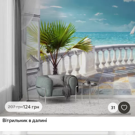
124
грн
207
грн
31
Вітрильник в далині