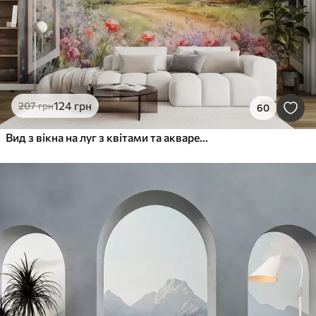
124
грн
207
грн
60
Вид з вікна на луг з квітами та аквареллю сільської хати