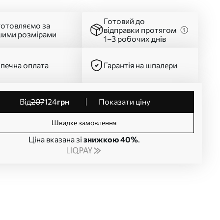
Готовий до
готовляємо за
відправки протягом
шими розмірами
1–3 робочих днів
печна оплата
Гарантія на шпалери
від
207
124
грн
Показати ціну
Швидке замовлення
Ціна вказана зі
знижкою 40%
.