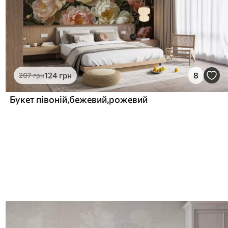
124
грн
8
207
грн
Букет півоній,бежевий,рожевий