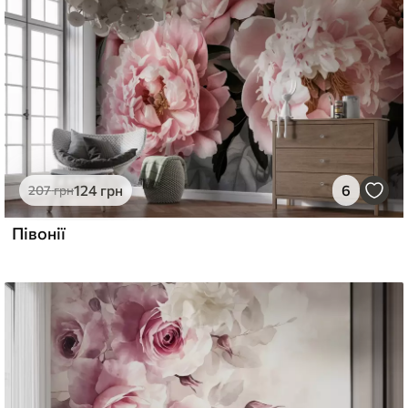
124
грн
6
207
грн
Півонії