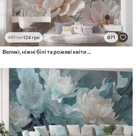
124
грн
871
207
грн
Великі, ніжні білі та рожеві квіти півонії з м'якими, пухнастими пелюстками на розмитому сірому тлі