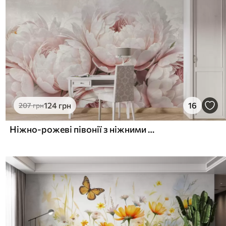
124
грн
16
207
грн
Ніжно-рожеві півонії з ніжними пелюстками на легкому фактурному вінтажному тлі