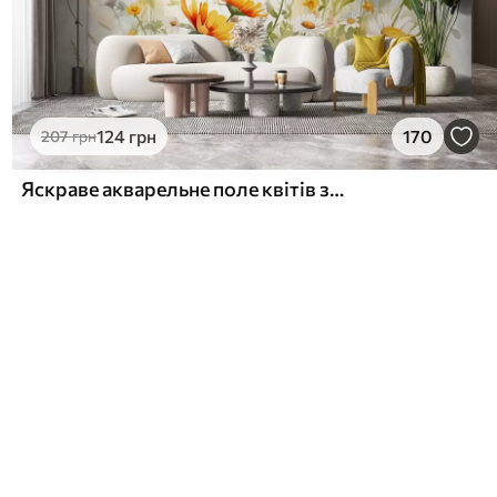
124
грн
170
207
грн
Яскраве акварельне поле квітів з помаранчевими та жовтими квітами з метеликом над квітами