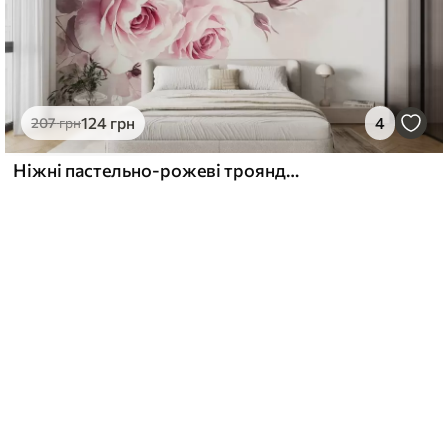
124
грн
4
207
грн
Ніжні пастельно-рожеві троянди та листя на м'якому, розмитому тлі, що імітує акварель