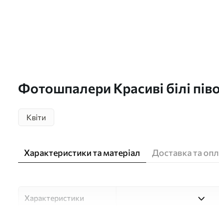
Фотошпалери Красиві білі піво
заходу сонця u74774
Квіти
Характеристики та матеріал
Доставка та опл
Характеристики