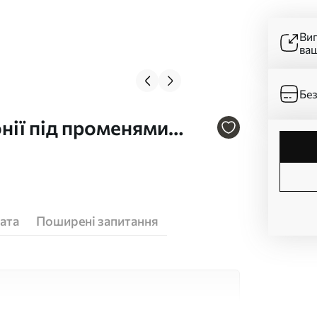
Ви
ва
Без
нії під променями
ата
Поширені запитання