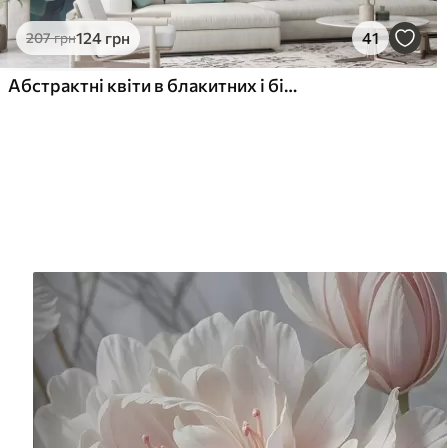
124
грн
41
207
грн
Абстрактні квіти в блакитних і бірюзових відтінках