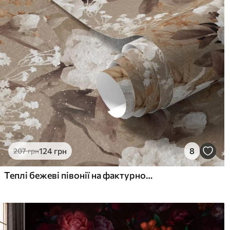
Стандарт
Пр
831
106
499
грн
/м²
Преміум Вініл
Pee
1216
145
730
грн
/м²
124
грн
8
207
грн
Теплі бежеві півонії на фактурному тлі