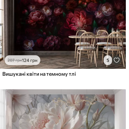
124
грн
5
207
грн
Вишукані квіти на темному тлі